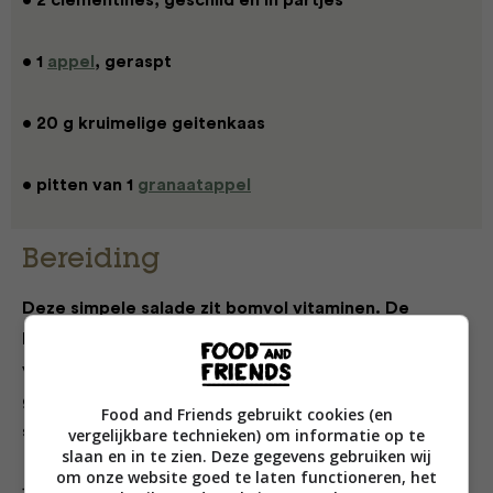
• 2 clementines, geschild en in partjes
• 1
appel
, geraspt
• 20 g kruimelige geitenkaas
• pitten van 1
granaatappel
Bereiding
Deze simpele salade zit bomvol vitaminen. De
boerenkool combineert heerlijk met het zoetzure
van clementines en granaatappelpitten, serveer er
geroosterde pitten en noten over. Een super-
Food and Friends gebruikt cookies (en
superfood salade!
vergelijkbare technieken) om informatie op te
slaan en in te zien. Deze gegevens gebruiken wij
om onze website goed te laten functioneren, het