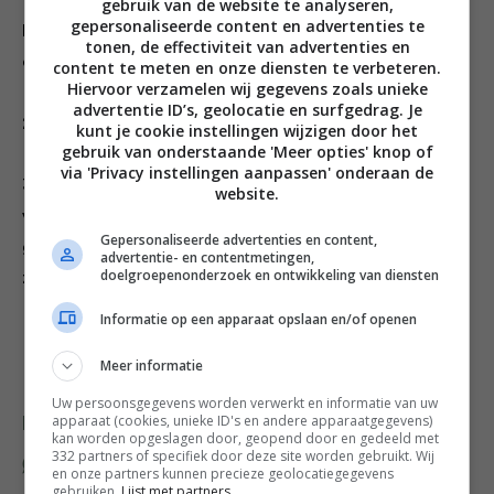
1 Snijd de boerenkool in reepjes en bewaar ze zolang.
gebruik van de website te analyseren,
gepersonaliseerde content en advertenties te
Rooster de pitten en noten in een koekenpan. Klop de
tonen, de effectiviteit van advertenties en
olie, azijn en honing in een kommetje.
content te meten en onze diensten te verbeteren.
Hiervoor verzamelen wij gegevens zoals unieke
advertentie ID’s, geolocatie en surfgedrag. Je
2 Rangschik de partjes clementine op een schaal.
kunt je cookie instellingen wijzigen door het
gebruik van onderstaande 'Meer opties' knop of
via 'Privacy instellingen aanpassen' onderaan de
3 Schep de appel en dressing door de boerenkool en
website.
verdeel die over de clementines. Verkruimel de
Gepersonaliseerde advertenties en content,
geitenkaas erboven, voeg zout en peper toe plus de
advertentie- en contentmetingen,
doelgroepenonderzoek en ontwikkeling van diensten
zonnebloempitten, noten en granaatappelpitten.
Informatie op een apparaat opslaan en/of openen
Meer informatie
Uw persoonsgegevens worden verwerkt en informatie van uw
apparaat (cookies, unieke ID's en andere apparaatgegevens)
Deel dit recept
kan worden opgeslagen door, geopend door en gedeeld met
332 partners of specifiek door deze site worden gebruikt. Wij
en onze partners kunnen precieze geolocatiegegevens
gebruiken.
Lijst met partners.