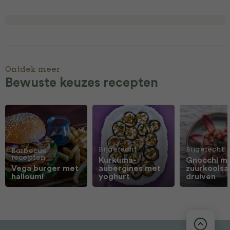
Ontdek meer
Bewuste keuzes recepten
Bijgerecht
Bijgerecht
Barbecue
recepten
Kurkuma-
Gnocchi m
Vega burger met
aubergines met
zuurkoolsa
halloumi
yoghurt
druiven