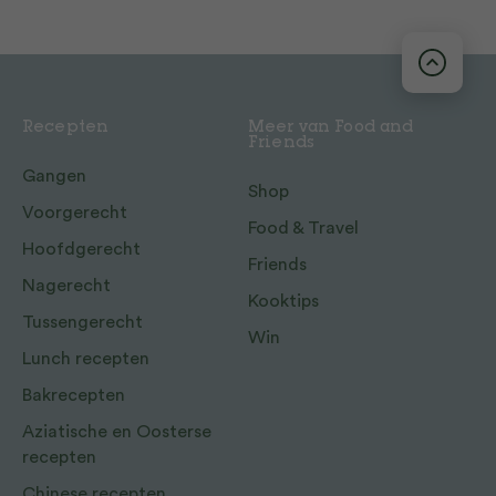
Recepten
Meer van Food and
Friends
Gangen
Shop
Voorgerecht
Food & Travel
Hoofdgerecht
Friends
Nagerecht
Kooktips
Tussengerecht
Win
Lunch recepten
Bakrecepten
Aziatische en Oosterse
recepten
Chinese recepten