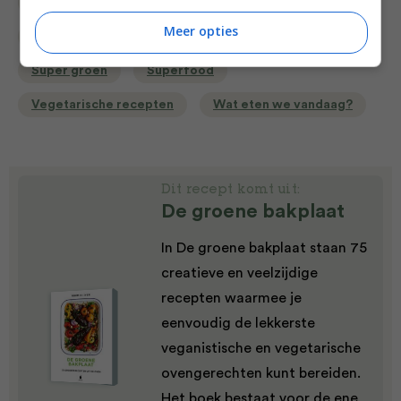
Lunchgerecht
Ovengerechten
Overdag
Meer opties
Peulvruchten
Picknick recepten
Recepten
Super groen
Superfood
Vegetarische recepten
Wat eten we vandaag?
Dit recept komt uit:
De groene bakplaat
In De groene bakplaat staan 75
creatieve en veelzijdige
recepten waarmee je
eenvoudig de lekkerste
veganistische en vegetarische
ovengerechten kunt bereiden.
Het boek bestaat voor de ene