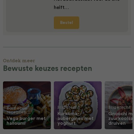
helft…
Bestel
Ontdek meer
Bewuste keuzes recepten
Bijgerecht
Bijgerecht
Barbecue
recepten
Kurkuma-
Gnocchi m
Vega burger met
aubergines met
zuurkoolsa
halloumi
yoghurt
druiven