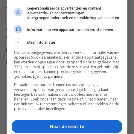
wat extra zout en citroensap toe.
Gepersonaliseerde advertenties en content,
advertentie- en contentmetingen,
doelgroepenonderzoek en ontwikkeling van diensten
4. Sprenkel de dressing over de hete bloemkool, strooi
de koriander en pompoenpitten erover en dien op met
Informatie op een apparaat opslaan en/of openen
warm platbrood.
Meer informatie
Deel dit recept
Uw persoonsgegevens worden verwerkt en informatie van uw
apparaat (cookies, unieke ID's en andere apparaatgegevens)
kan worden opgeslagen door, geopend door en gedeeld met
332 partners of specifiek door deze site worden gebruikt. Wij
en onze partners kunnen precieze geolocatiegegevens
gebruiken.
Lijst met partners.
Bewaar recept
Bepaalde leveranciers kunnen uw persoonsgegevens
verwerken op basis van gerechtvaardigd belang. U kunt
hiertegen bezwaar maken door uw opties hieronder te
beheren. Zoek onderaan deze pagina of in het sitemenu naar
Bewuste keuzes
Diner voor 4 of meer
een link om uw toestemming te beheren of in te trekken via de
privacy- en cookie-instellingen.
Gangen
Gelegenheid
Groente recepten
Hoofdgerecht
Lunch recepten
Naar de website