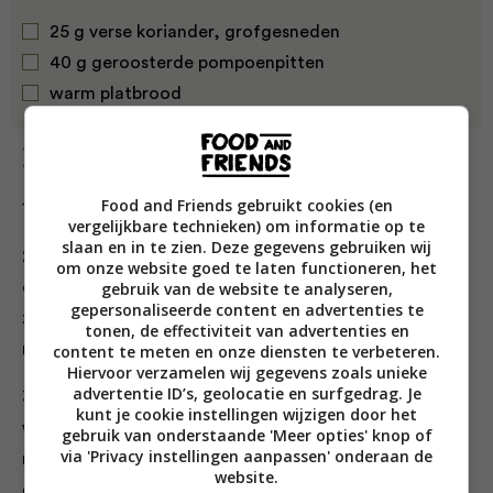
25 g verse koriander, grofgesneden
40 g geroosterde pompoenpitten
warm platbrood
Bereiding
Food and Friends gebruikt cookies (en
1. Verwarm de oven voor tot 200 °C/gasstand 6.
vergelijkbare technieken) om informatie op te
slaan en in te zien. Deze gegevens gebruiken wij
2. Leg de bloemkool, kikkererwten, rode ui en kool op
om onze website goed te laten functioneren, het
gebruik van de website te analyseren,
een grote bakplaat, voeg de olie, specerijen en het
gepersonaliseerde content en advertenties te
zout en schep alles goed om. Zet het geheel 25-30
tonen, de effectiviteit van advertenties en
minuten in de oven, tot de bloemkool net gaar is.
content te meten en onze diensten te verbeteren.
Hiervoor verzamelen wij gegevens zoals unieke
advertentie ID’s, geolocatie en surfgedrag. Je
3. Roer intussen de tahin, het citroensap, de olie, het
kunt je cookie instellingen wijzigen door het
water, zout en wat peper door elkaar; voeg indien
gebruik van onderstaande 'Meer opties' knop of
via 'Privacy instellingen aanpassen' onderaan de
nodig nog wat extra water toe, zodat de dressing
website.
eenvoudig te verdelen is. Proef en voeg eventueel nog