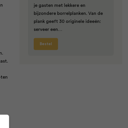
in
je gasten met lekkere en
bijzondere borrelplanken. Van de
plank geeft 30 originele ideeën:
serveer een…
Bestel
n.
ast.
oten