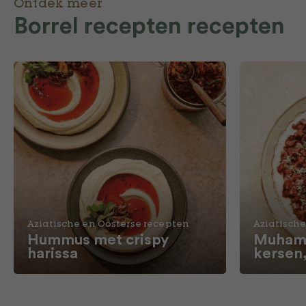
Ontdek meer
Borrel recepten recepten
Aziatische en Oosterse recepten
Aziatische
Hummus met crispy
Muhamm
harissa
kersen