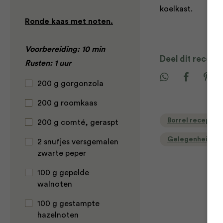
koelkast.
Ronde kaas met noten.
Voorbereiding: 10 min
Deel dit recept
Rusten: 1 uur
200 g gorgonzola
200 g roomkaas
Borrel recepten
200 g comté, geraspt
Gelegenheid
2 snufjes versgemalen
zwarte peper
100 g gepelde
walnoten
100 g gestampte
hazelnoten