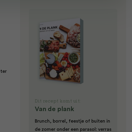
oter
Dit recept komt uit:
Van de plank
Brunch, borrel, feestje of buiten in
de zomer onder een parasol: verras