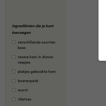
Ingrediënten die je kunt
toevoegen
verschillende soorten
kaas
rauwe ham in dunne
reepjes
plakjes gekookte ham
boerenpaté
worst
rillettes