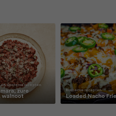
 en Oosterse recepten
ara, zure
Barbecue recepten
, walnoot
Loaded Nacho Fri