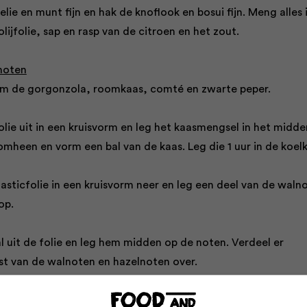
elie en munt fijn en hak de knoflook en bosui fijn. Meng alles 
ijfolie, sap en rasp van de citroen en het zout.
noten
om de gorgonzola, roomkaas, comté en zwarte peper.
folie uit in een kruisvorm en leg het kaasmengsel in het midde
mheen en vorm een bal van de kaas. Leg die 1 uur in de koelk
asticfolie in een kruisvorm neer en leg een deel van de waln
op.
l uit de folie en leg hem midden op de noten. Verdeel er
est van de walnoten en hazelnoten over.
cfolie dicht, vorm een bal en bewaar die tot gebruik in de