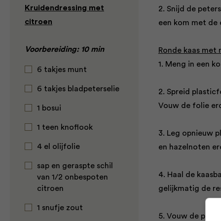
Kruidendressing met
2. Snijd de peters
citroen
een kom met de ol
Voorbereiding: 10 min
Ronde kaas met 
1. Meng in een k
6 takjes munt
6 takjes bladpeterselie
2. Spreid plastic
Vouw de folie ero
1 bosui
1 teen knoflook
3. Leg opnieuw pl
4 el olijfolie
en hazelnoten er
sap en geraspte schil
4. Haal de kaasba
van 1/2 onbespoten
citroen
gelijkmatig de r
1 snufje zout
5. Vouw de plasti