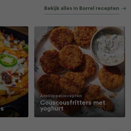
Bekijk alles in Borrel recepten
Aardappelrecepten
Couscousfritters met
es
yoghurt