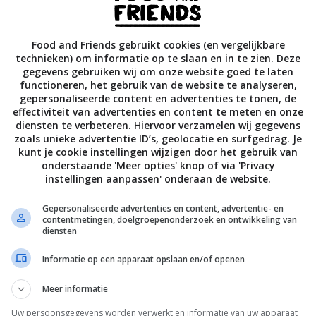
Food and Friends gebruikt cookies (en vergelijkbare
technieken) om informatie op te slaan en in te zien. Deze
gegevens gebruiken wij om onze website goed te laten
functioneren, het gebruik van de website te analyseren,
gepersonaliseerde content en advertenties te tonen, de
Bewaar rece
effectiviteit van advertenties en content te meten en onze
diensten te verbeteren. Hiervoor verzamelen wij gegevens
zoals unieke advertentie ID’s, geolocatie en surfgedrag. Je
kunt je cookie instellingen wijzigen door het gebruik van
onderstaande 'Meer opties' knop of via 'Privacy
Borrelhapjes recepten
Diner voor 4 of meer
instellingen aanpassen' onderaan de website.
Kaas
Overdag
Recepten
Gepersonaliseerde advertenties en content, advertentie- en
contentmetingen, doelgroepenonderzoek en ontwikkeling van
diensten
Informatie op een apparaat opslaan en/of openen
Meer informatie
Uw persoonsgegevens worden verwerkt en informatie van uw apparaat