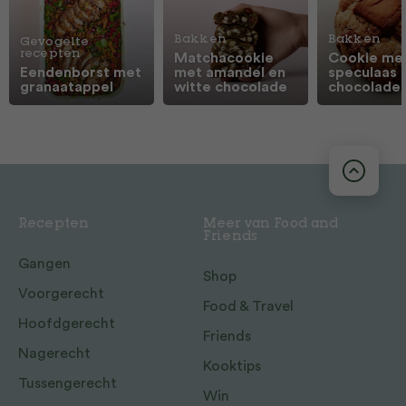
Bakken
Bakken
Gevogelte
recepten
Matchacookie
Cookie me
Eendenborst met
met amandel en
speculaas 
granaatappel
witte chocolade
chocolade
Recepten
Meer van Food and
Friends
Gangen
Shop
Voorgerecht
Food & Travel
Hoofdgerecht
Friends
Nagerecht
Kooktips
Tussengerecht
Win