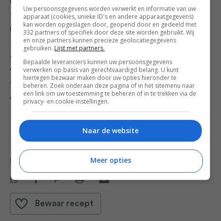
het beslag erin en bak 25-30 minuten in de oven tot de
Uw persoonsgegevens worden verwerkt en informatie van uw
taart bovenop donker en gebarsten is maar vanbinnen
apparaat (cookies, unieke ID's en andere apparaatgegevens)
kan worden opgeslagen door, geopend door en gedeeld met
nog wat kleverig is.
332 partners of specifiek door deze site worden gebruikt. Wij
en onze partners kunnen precieze geolocatiegegevens
gebruiken.
Lijst met partners.
4. Laat 15 minuten afkoelen voor je de bakvorm
Bepaalde leveranciers kunnen uw persoonsgegevens
verwerken op basis van gerechtvaardigd belang. U kunt
voorzichtig verwijdert. De smaak is geweldig als de
hiertegen bezwaar maken door uw opties hieronder te
taart nog warm is maar je kunt ’m ook af laten koelen
beheren. Zoek onderaan deze pagina of in het sitemenu naar
een link om uw toestemming te beheren of in te trekken via de
en 2-3 dagen in de koelkast bewaren.
privacy- en cookie-instellingen.
Credits Recepten David Frenkiel en Luise Vindahl
Naar de website
Fotografie David Frenkiel
Meer opties
Deel dit recept
Bewaar recept