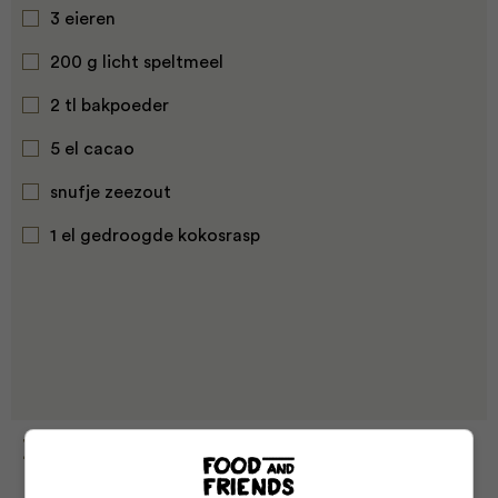
3 eieren
200 g licht speltmeel
2 tl bakpoeder
5 el cacao
snufje zeezout
1 el gedroogde kokosrasp
Bereiding