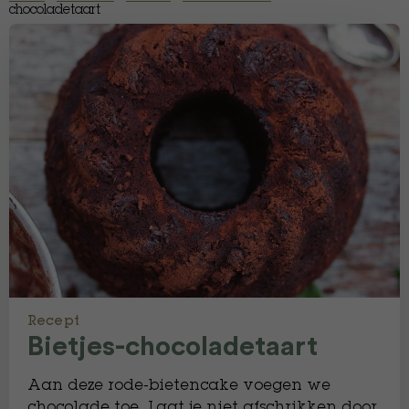
chocoladetaart
Recept
Bietjes-chocoladetaart
Aan deze rode-bietencake voegen we
chocolade toe. Laat je niet afschrikken door