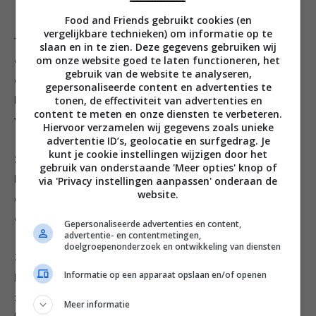
Food and Friends gebruikt cookies (en
vergelijkbare technieken) om informatie op te
1. Verwarm de oven voor op 180 °C. Verwarm de olie in
slaan en in te zien. Deze gegevens gebruiken wij
om onze website goed te laten functioneren, het
een pan op erg laag vuur. Voeg de ahornsiroop en
gebruik van de website te analyseren,
chocolade toe en roer tot de chocolade is gesmolten.
gepersonaliseerde content en advertenties te
tonen, de effectiviteit van advertenties en
Pas op dat de ahornsiroop niet aanbrandt. Haal de pan
content te meten en onze diensten te verbeteren.
van het vuur.
Hiervoor verzamelen wij gegevens zoals unieke
advertentie ID’s, geolocatie en surfgedrag. Je
kunt je cookie instellingen wijzigen door het
2. Voeg de geraspte bietjes toe en roer deze erdoor.
gebruik van onderstaande 'Meer opties' knop of
Klop de eieren los in een kommetje en doe deze ook in
via 'Privacy instellingen aanpassen' onderaan de
website.
de pan. Zeef in een andere kom bloem, bakpoeder,
cacao en zout en roer deze door het bietjesmengsel.
Gepersonaliseerde advertenties en content,
advertentie- en contentmetingen,
doelgroepenonderzoek en ontwikkeling van diensten
3. Vet een tulband- of taartvorm in met wat olie.
Informatie op een apparaat opslaan en/of openen
Bestrooi de zijkanten van de vorm met kokosrasp
zodat de taart niet aan de vorm blijft kleven. Schenk
Meer informatie