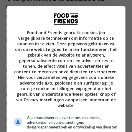
hittebestendige kom en verwarm al roerend au bain-
marie totdat de suiker is opgelost. Je kunt dit
controleren door het eiwit tussen duim en wijsvinger
Food and Friends gebruikt cookies (en
te wrijven. Voel je dat er nog suikerkorrels in zitten?
vergelijkbare technieken) om informatie op te
Meng dan nog even door.
slaan en in te zien. Deze gegevens gebruiken wij
om onze website goed te laten functioneren, het
2. Opkloppen: Schep het eiwit over in de kom van de
gebruik van de website te analyseren,
gepersonaliseerde content en advertenties te
staande tafelmixer en klop het eiwit met de garde 10
tonen, de effectiviteit van advertenties en
minuten op, zodat het een mooi wit eiwitschuim
content te meten en onze diensten te verbeteren.
Hiervoor verzamelen wij gegevens zoals unieke
wordt. Laat het afkoelen tot kamertemperatuur (dat is
advertentie ID’s, geolocatie en surfgedrag. Je
20 °C tot 25 °C en dat kun je meten met een
kunt je cookie instellingen wijzigen door het
gebruik van onderstaande 'Meer opties' knop of
keukenthermometer). Zet de mixer hiervoor op de
via 'Privacy instellingen aanpassen' onderaan de
middelste stand. Voeg nu beetje bij beetje de boter
website.
toe terwijl de machine draait. Voeg het volgende
Gepersonaliseerde advertenties en content,
stukje boter pas toe als het vorige helemaal gemengd
advertentie- en contentmetingen,
doelgroepenonderzoek en ontwikkeling van diensten
is met de rest. Zo ga je door totdat alle boter erin zit.