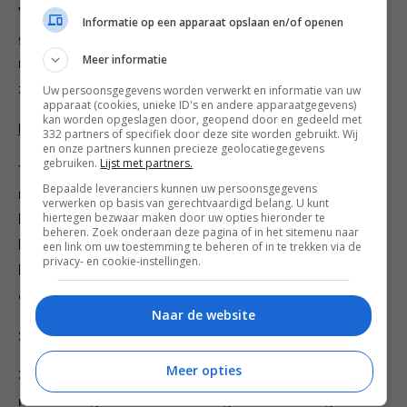
Voeg tot slot het vanilleextract toe. Verwissel de
Informatie op een apparaat opslaan en/of openen
garde voor de platte menghaak en laat de mixer
Meer informatie
minimaal 10 minuten op de middelste stand draaien
zodat de crème luchtig en zacht wordt.
Uw persoonsgegevens worden verwerkt en informatie van uw
apparaat (cookies, unieke ID's en andere apparaatgegevens)
kan worden opgeslagen door, geopend door en gedeeld met
Koekhuisjes
332 partners of specifiek door deze site worden gebruikt. Wij
en onze partners kunnen precieze geolocatiegegevens
gebruiken.
Lijst met partners.
1. Vet de bakvormen in met boter. Knip twee cirkels
Bepaalde leveranciers kunnen uw persoonsgegevens
met diameter 20 en 15 centimeter uit het bakpapier en
verwerken op basis van gerechtvaardigd belang. U kunt
hiertegen bezwaar maken door uw opties hieronder te
leg op de bodem van de bakvormen. Vet het bakpapier
beheren. Zoek onderaan deze pagina of in het sitemenu naar
licht in. Bestuif de bodem en de rand van de ingevette
een link om uw toestemming te beheren of in te trekken via de
privacy- en cookie-instellingen.
bakvorm met een beetje bloem en schud de rest van
de bloem eruit.
Naar de website
2. Verwarm de oven voor op 175 °C.
Meer opties
3. Klop in een kom de boter en basterdsuiker met de
mixer met gardes tot het romig en wit is. Voeg één