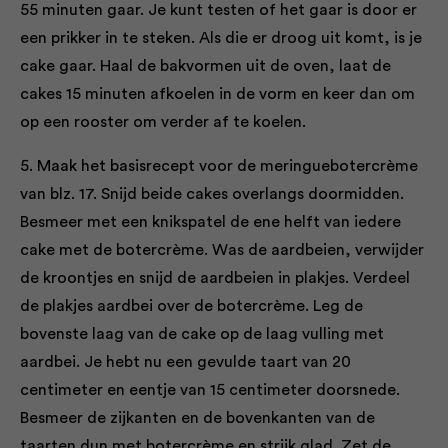
55 minuten gaar. Je kunt testen of het gaar is door er
een prikker in te steken. Als die er droog uit komt, is je
cake gaar. Haal de bakvormen uit de oven, laat de
cakes 15 minuten afkoelen in de vorm en keer dan om
op een rooster om verder af te koelen.
5. Maak het basisrecept voor de meringuebotercrème
van blz. 17. Snijd beide cakes overlangs doormidden.
Besmeer met een knikspatel de ene helft van iedere
cake met de botercrème. Was de aardbeien, verwijder
de kroontjes en snijd de aardbeien in plakjes. Verdeel
de plakjes aardbei over de botercrème. Leg de
bovenste laag van de cake op de laag vulling met
aardbei. Je hebt nu een gevulde taart van 20
centimeter en eentje van 15 centimeter doorsnede.
Besmeer de zijkanten en de bovenkanten van de
taarten dun met botercrème en strijk glad. Zet de