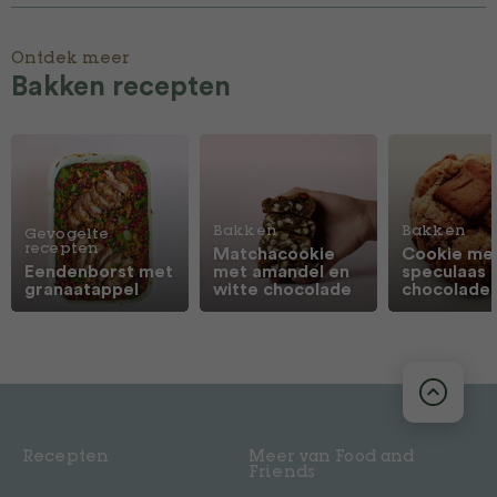
Ontdek meer
Bakken recepten
Bakken
Bakken
Gevogelte
recepten
Matchacookie
Cookie me
Eendenborst met
met amandel en
speculaas 
granaatappel
witte chocolade
chocolade
Recepten
Meer van Food and
Friends