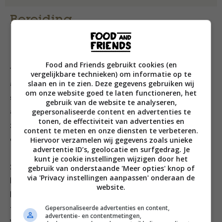
Bereiding
Food and Friends gebruikt cookies (en
1. Verwarm de oven voor op 200 °C. Halveer de
vergelijkbare technieken) om informatie op te
slaan en in te zien. Deze gegevens gebruiken wij
aubergines in de lengte en snijd iedere helft met een
om onze website goed te laten functioneren, het
scherp mesje in (zo garen ze sneller). Smeer de
gebruik van de website te analyseren,
gepersonaliseerde content en advertenties te
aubergines in met een beetje olijfolie en bestrooi met
tonen, de effectiviteit van advertenties en
zout. Rooster de aubergines ongeveer 30 minuten in
content te meten en onze diensten te verbeteren.
de oven tot ze zacht zijn.
Hiervoor verzamelen wij gegevens zoals unieke
advertentie ID’s, geolocatie en surfgedrag. Je
kunt je cookie instellingen wijzigen door het
2. Fruit in een zware pan de ui en knoflook in een
gebruik van onderstaande 'Meer opties' knop of
via 'Privacy instellingen aanpassen' onderaan de
beetje olie. Voeg harissa, komijnzaad en kaneel toe en
website.
bak alles een aantal minuten mee. Voeg de tomaten
Gepersonaliseerde advertenties en content,
toe en laat het geheel 20 minuten zachtjes koken.
advertentie- en contentmetingen,