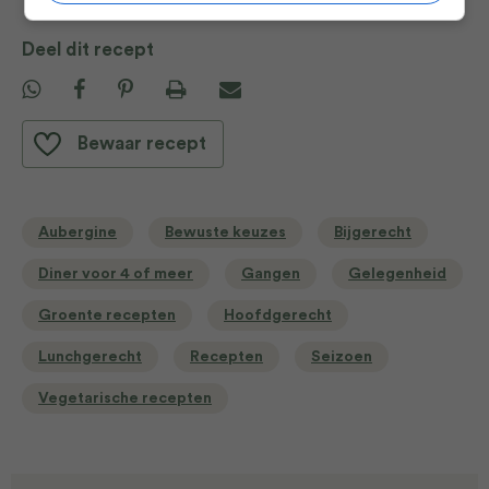
Deel dit recept
Bewaar recept
Aubergine
Bewuste keuzes
Bijgerecht
Diner voor 4 of meer
Gangen
Gelegenheid
Groente recepten
Hoofdgerecht
Lunchgerecht
Recepten
Seizoen
Vegetarische recepten