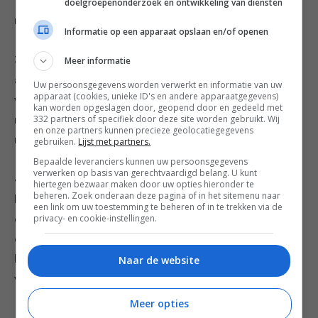
Voeg de kikkererwten en citroenrasp toe en laat 15
doelgroepenonderzoek en ontwikkeling van diensten
minuten op laag vuur stoven.
Informatie op een apparaat opslaan en/of openen
3. Rooster de amandelen in koekenpan met
Meer informatie
antiaanbaklaag goudbruin. Laat afkoelen, hak fijn en
Uw persoonsgegevens worden verwerkt en informatie van uw
apparaat (cookies, unieke ID's en andere apparaatgegevens)
voeg toe aan de tomatensaus. Snijd de munt fijn en
kan worden opgeslagen door, geopend door en gedeeld met
332 partners of specifiek door deze site worden gebruikt. Wij
meng door de yoghurt. Breng de yoghurt op smaak
en onze partners kunnen precieze geolocatiegegevens
met wat zout en peper.
gebruiken.
Lijst met partners.
Bepaalde leveranciers kunnen uw persoonsgegevens
verwerken op basis van gerechtvaardigd belang. U kunt
4. Zodra de auberginehelften mooi goudbruin
hiertegen bezwaar maken door uw opties hieronder te
beheren. Zoek onderaan deze pagina of in het sitemenu naar
beginnen te kleuren en gaar zijn, haal je ze uit de
een link om uw toestemming te beheren of in te trekken via de
privacy- en cookie-instellingen.
oven. Besprenkel de hete aubergines direct met
citroensap. Serveer warm met de tomaten-
kikkererwtenstoof, een paar lepels munt-yoghurt en
Naar de website
verse koriander.
Meer opties