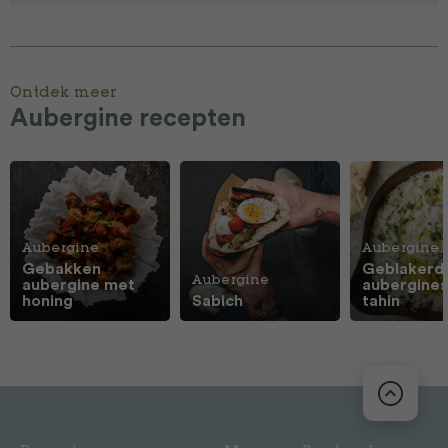
Ontdek meer
Aubergine recepten
Aubergine
Aubergine
Gebakken
Geblakerd
Aubergine
aubergine met
aubergine
honing
Sabich
tahin