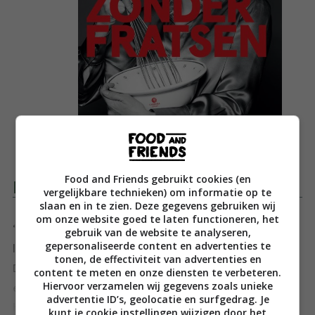
Food and Friends gebruikt cookies (en
Productomschrijving
vergelijkbare technieken) om informatie op te
slaan en in te zien. Deze gegevens gebruiken wij
om onze website goed te laten functioneren, het
‘Ik ben een enthousiaste thuiskok die elke dag gewoon
gebruik van de website te analyseren,
gepersonaliseerde content en advertenties te
lekker en verantwoord wil eten, maar zonder gedoe.
tonen, de effectiviteit van advertenties en
Dit is dan ook een doe-maar-gewoon-eet-boek
content te meten en onze diensten te verbeteren.
Hiervoor verzamelen wij gegevens zoals unieke
eigenlijk, zonder fratsen. Verwacht dus geen
advertentie ID’s, geolocatie en surfgedrag. Je
hemelbestormende inzichten teneinde eeuwig jong, fit
Toon meer
kunt je cookie instellingen wijzigen door het