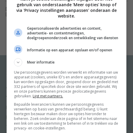
gebruik van onderstaande 'Meer opties' knop of
en strak te blijven. Wel een hart onder de riem door te
[ywfbt_form product_id="22978"]
via 'Privacy instellingen aanpassen' onderaan de
laten zien dat elke dag lekker en verantwoord eten
[recently_viewed_products]
website.
helemaal niet zo ingewikkeld is. Dat kan en wil je er niet
Gepersonaliseerde advertenties en content,
bij hebben, naast je gezin, je werk en een sociaal leven.
advertentie- en contentmetingen,
doelgroepenonderzoek en ontwikkeling van diensten
Dus inclusief pasta, aardappelen en brood. Inderdaad,
het trio dat naar het vagevuur is verbannen. Want kom
Informatie op een apparaat opslaan en/of openen
op zeg, nooit meer een kruimige pieper of beetgaar
Meer informatie
krieltje?! Een lekker pastaatje of goed belegde
sandwich?! Een glas wijn of een lekkere toet toe?
Uw persoonsgegevens worden verwerkt en informatie van uw
Recepten
Meer van Food and
apparaat (cookies, unieke ID's en andere apparaatgegevens)
Friends
Gewoon lekker en gezond eten zonder je blind te
kan worden opgeslagen door, geopend door en gedeeld met
332 partners of specifiek door deze site worden gebruikt. Wij
Gangen
hoeven staren op trends, hypes en superfoods, die van
en onze partners kunnen precieze geolocatiegegevens
Shop
gebruiken.
Lijst met partners.
eten een heilig moeten maken en van ons slaven van
Voorgerecht
Food & Travel
Bepaalde leveranciers kunnen uw persoonsgegevens
dieetgoeroes. Niet te veel van alles, niet meer, niet
Hoofdgerecht
verwerken op basis van gerechtvaardigd belang. U kunt
Friends
minder. Bijna belachelijk in z’n eenvoud. Laat je gezonde
hiertegen bezwaar maken door uw opties hieronder te
Nagerecht
beheren. Zoek onderaan deze pagina of in het sitemenu naar
Kooktips
verstand je goeroe zijn. Meer heb je niet nodig.’
een link om uw toestemming te beheren of in te trekken via de
Tussengerecht
privacy- en cookie-instellingen.
Anita Witzier
Win