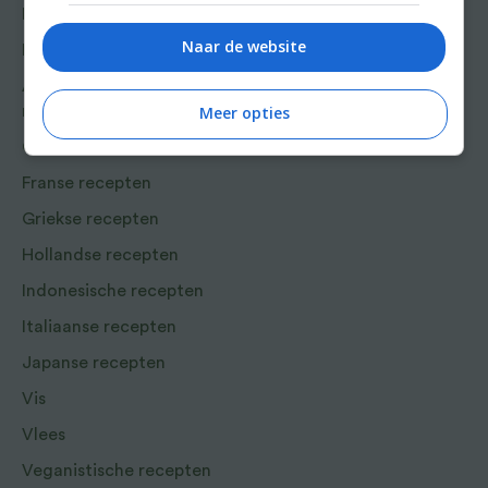
Lunch recepten
Naar de website
Bakrecepten
Aziatische en Oosterse
Meer opties
recepten
Chinese recepten
Franse recepten
Griekse recepten
Hollandse recepten
Indonesische recepten
Italiaanse recepten
Japanse recepten
Vis
Vlees
Veganistische recepten