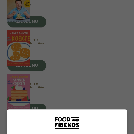
Italie
Jamie Oliver
€
34,99
BESTEL NU
Jamie’s kleine
keukenbieb – We
maken koekjes
€
13,50
BESTEL NU
Jamie’s kleine
keukenbieb – We
maken
pannenkoeken
€
13,50
BESTEL NU
Jamie’s kleine
keukenbieb – We