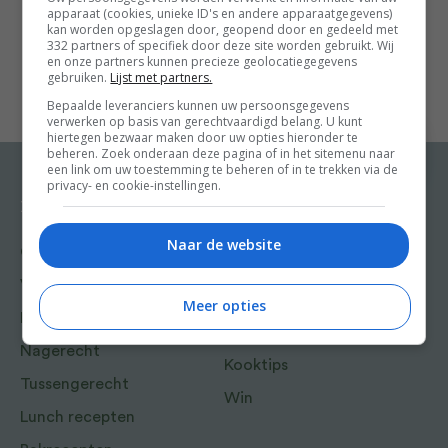
Showing all 7 results
apparaat (cookies, unieke ID's en andere apparaatgegevens)
kan worden opgeslagen door, geopend door en gedeeld met
332 partners of specifiek door deze site worden gebruikt. Wij
en onze partners kunnen precieze geolocatiegegevens
gebruiken.
Lijst met partners.
Bepaalde leveranciers kunnen uw persoonsgegevens
verwerken op basis van gerechtvaardigd belang. U kunt
hiertegen bezwaar maken door uw opties hieronder te
beheren. Zoek onderaan deze pagina of in het sitemenu naar
een link om uw toestemming te beheren of in te trekken via de
privacy- en cookie-instellingen.
Recepten
Meer van Food and
Friends
Naar de website
Gangen
Shop
Voorgerecht
Food & Travel
Meer opties
Hoofdgerecht
Friends
Nagerecht
Kooktips
Tussengerecht
Win
Lunch recepten