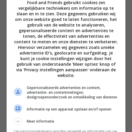
Food and Friends gebruikt cookies (en
maken pasta
vergelijkbare technieken) om informatie op te
€
13,50
slaan en in te zien. Deze gegevens gebruiken wij
om onze website goed te laten functioneren, het
BESTEL NU
gebruik van de website te analyseren,
gepersonaliseerde content en advertenties te
tonen, de effectiviteit van advertenties en
Jamie’s kleine
keukenbieb – We
content te meten en onze diensten te verbeteren.
maken pizza
Hiervoor verzamelen wij gegevens zoals unieke
advertentie ID’s, geolocatie en surfgedrag. Je
€
13,50
kunt je cookie instellingen wijzigen door het
BESTEL NU
gebruik van onderstaande 'Meer opties' knop of
via 'Privacy instellingen aanpassen' onderaan de
website.
Smokey
Goodness The
Gepersonaliseerde advertenties en content,
Best of BBQ
advertentie- en contentmetingen,
Snacks
€
16,99
doelgroepenonderzoek en ontwikkeling van diensten
BESTEL NU
Informatie op een apparaat opslaan en/of openen
Meer informatie
Uw persoonsgegevens worden verwerkt en informatie van uw