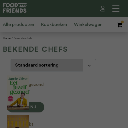
Alle producten
Kookboeken
Winkelwagen
Home
Bekende chefs
BEKENDE CHEFS

Eet jezelf gezond
Jamie Oliver
€
29,99
BESTEL NU
Jamie Kookt