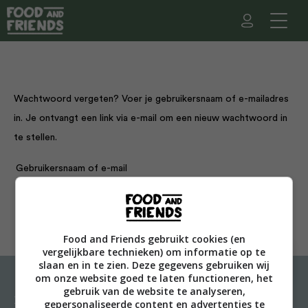
Wachtwoord vergeten? Voer je gebruikersnaam of e-mailadres
in. Je ontvangt een link via e-mail om een nieuw wachtwoord in
te stellen.
Vereist
Gebruikersnaam of e-mail
RESET WACHTWOORD
Food and Friends gebruikt cookies (en
vergelijkbare technieken) om informatie op te
slaan en in te zien. Deze gegevens gebruiken wij
om onze website goed te laten functioneren, het
gebruik van de website te analyseren,
Recepten
Meer van Food and
gepersonaliseerde content en advertenties te