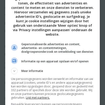
Friends
tonen, de effectiviteit van advertenties en
content te meten en onze diensten te verbeteren.
Gangen
Shop
Hiervoor verzamelen wij gegevens zoals unieke
Voorgerecht
advertentie ID’s, geolocatie en surfgedrag. Je
Food & Travel
kunt je cookie instellingen wijzigen door het
Hoofdgerecht
gebruik van onderstaande 'Meer opties' knop of
Friends
via 'Privacy instellingen aanpassen' onderaan de
Nagerecht
website.
Kooktips
Tussengerecht
Win
Gepersonaliseerde advertenties en content,
Lunch recepten
advertentie- en contentmetingen,
doelgroepenonderzoek en ontwikkeling van diensten
Bakrecepten
Informatie op een apparaat opslaan en/of openen
Aziatische en Oosterse
recepten
Meer informatie
Chinese recepten
Uw persoonsgegevens worden verwerkt en informatie van uw
apparaat (cookies, unieke ID's en andere apparaatgegevens)
Franse recepten
kan worden opgeslagen door, geopend door en gedeeld met
332 partners of specifiek door deze site worden gebruikt. Wij
Griekse recepten
en onze partners kunnen precieze geolocatiegegevens
gebruiken.
Lijst met partners.
Hollandse recepten
Bepaalde leveranciers kunnen uw persoonsgegevens