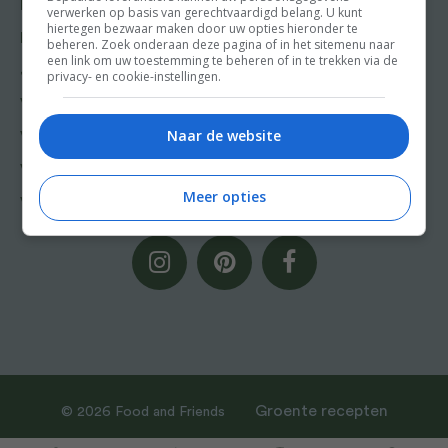
Indonesische recepten
verwerken op basis van gerechtvaardigd belang. U kunt
hiertegen bezwaar maken door uw opties hieronder te
Italiaanse recepten
beheren. Zoek onderaan deze pagina of in het sitemenu naar
een link om uw toestemming te beheren of in te trekken via de
Japanse recepten
privacy- en cookie-instellingen.
Vis
Naar de website
Vlees
Veganistische recepten
Meer opties
Vegetarische recepten
Groente recepten
© 2026 Food and Friends