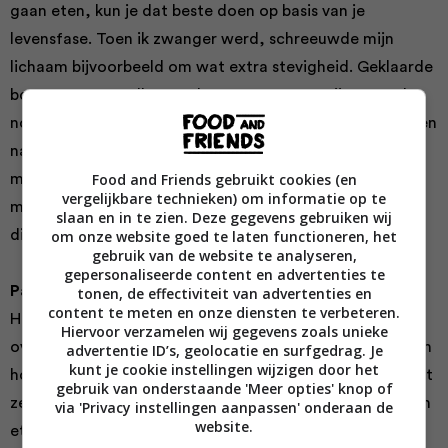
gaan eten, kun je dat beste doen op basis van je
levensfase. Toen ik zwanger werd, schreeuwde mijn
lichaam bijvoorbeeld om wat extra stevigheid. Geklaarde
boter en rauwmelkse yoghurt waren voor mij toen echt
nodig om mijn kindje te laten groeien. Na de bevalling, en
nadat ik was gestopt met het geven van borstvoeding,
Food and Friends gebruikt cookies (en
merkte ik dat mijn behoefte aan die producten weer
vergelijkbare technieken) om informatie op te
minder werd. Je lichaam geeft dus vaak wel aan of je
slaan en in te zien. Deze gegevens gebruiken wij
dierlijke producten nodig hebt of niet.’
om onze website goed te laten functioneren, het
gebruik van de website te analyseren,
gepersonaliseerde content en advertenties te
Pastinaak
tonen, de effectiviteit van advertenties en
content te meten en onze diensten te verbeteren.
Hoewel het niet Kyra’s doel is om haar omgeving te
Hiervoor verzamelen wij gegevens zoals unieke
overtuigen van de vegan lifestyle (‘Ik wil vooral laten zien
advertentie ID’s, geolocatie en surfgedrag. Je
kunt je cookie instellingen wijzigen door het
hoe leuk het is om te koken met pure ingrediënten!’), ziet
gebruik van onderstaande 'Meer opties' knop of
ze wel dat steeds meer mensen bewust omgaan met hun
via 'Privacy instellingen aanpassen' onderaan de
website.
eten. ‘We denken met z’n allen steeds meer vanuit