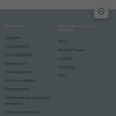
Recepten
Meer van Food and
Friends
Gangen
Shop
Voorgerecht
Food & Travel
Hoofdgerecht
Friends
Nagerecht
Kooktips
Tussengerecht
Win
Lunch recepten
Bakrecepten
Aziatische en Oosterse
recepten
Chinese recepten