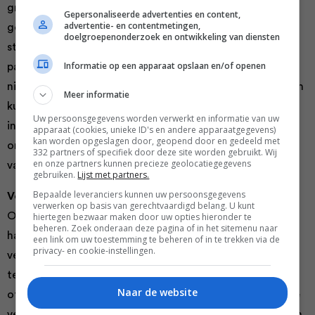
groenten. Dat gebeurt in de culinaire wereld, maar ook
Gepersonaliseerde advertenties en content,
advertentie- en contentmetingen,
gewoon thuis. Het groente-aanbod wordt daardoor
doelgroepenonderzoek en ontwikkeling van diensten
steeds groter. Tien jaar geleden kon je echt nog geen
Informatie op een apparaat opslaan en/of openen
pastinaak in de supermarkt kopen, maar inmiddels is er
niets ‘vergetens’ meer aan vergeten groenten. Bovendien
Meer informatie
kunnen we tegenwoordig zelf dingen opzoeken op
Uw persoonsgegevens worden verwerkt en informatie van uw
internet en hebben we dus geen experts meer nodig die
apparaat (cookies, unieke ID's en andere apparaatgegevens)
kan worden opgeslagen door, geopend door en gedeeld met
ons vertellen hoe iets zit. Daarom willen we nu steeds
332 partners of specifiek door deze site worden gebruikt. Wij
en onze partners kunnen precieze geolocatiegegevens
vaker weten wat er in ons eten zit.’
gebruiken.
Lijst met partners.
Bepaalde leveranciers kunnen uw persoonsgegevens
Verwonderen
verwerken op basis van gerechtvaardigd belang. U kunt
Om al die bewuste eters te inspireren, verzamelde Kyra
hiertegen bezwaar maken door uw opties hieronder te
beheren. Zoek onderaan deze pagina of in het sitemenu naar
haar beste recepten in haar eerste kookboek vegan. ‘In
een link om uw toestemming te beheren of in te trekken via de
privacy- en cookie-instellingen.
veel veganistische boeken kom je dezelfde recepten
tegen. In bijna allemaal staat wel een vegan hamburger
Naar de website
of een recept voor blissballs. Mijn boek is anders: ik wil je
verwonderen met smaakcombinaties die je van je sokken