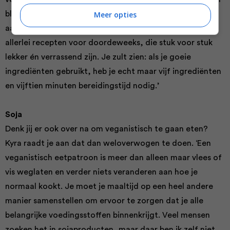
Meer opties
blazen, zonder dat het ingewikkeld wordt. Naast een
aantal feestelijke recepten vind je in het boek daarom
allerlei recepten voor doordeweeks, die stuk voor stuk
lekker én verrassend zijn. Je zult zien: als je goeie
ingrediënten gebruikt, heb je echt maar vijf ingrediënten
en vijftien minuten bereidingstijd nodig.’
Soja
Denk jij er ook over na om veganistisch te gaan eten?
Kyra raadt je aan dat dan weloverwogen te doen. ‘Een
veganistisch eetpatroon is meer dan alleen maar vlees of
vis weglaten en verder niets veranderen aan hoe je
normaal kookt. Je moet je maaltijd op een heel andere
manier samenstellen om ervoor te zorgen dat je alle
belangrijke voedingsstoffen binnenkrijgt. Veel mensen
zoeken het in sojaproducten, maar daar ben ik zelf niet