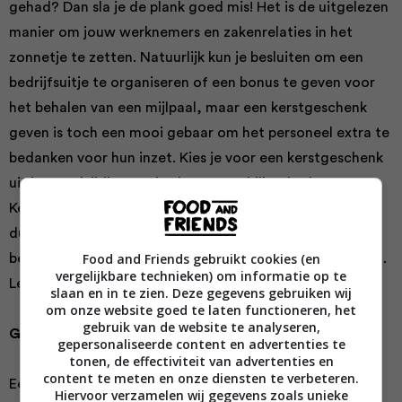
gehad? Dan sla je de plank goed mis! Het is de uitgelezen
manier om jouw werknemers en zakenrelaties in het
zonnetje te zetten. Natuurlijk kun je besluiten om een
bedrijfsuitje te organiseren of een bonus te geven voor
het behalen van een mijlpaal, maar een kerstgeschenk
geven is toch een mooi gebaar om het personeel extra te
bedanken voor hun inzet. Kies je voor een kerstgeschenk
uit het veelzijdige aanbod van verschillende thema’s van
Kerstpakkettenplaza of gaat je voorkeur uit naar een
duurzaam, gepersonaliseerd cadeau? In dit artikel
Food and Friends gebruikt cookies (en
benoemen we een aantal voordelen van een kerstpakket.
vergelijkbare technieken) om informatie op te
Lees snel verder!
slaan en in te zien. Deze gegevens gebruiken wij
om onze website goed te laten functioneren, het
gebruik van de website te analyseren,
Geef jouw personeel een schouderklopje
gepersonaliseerde content en advertenties te
tonen, de effectiviteit van advertenties en
content te meten en onze diensten te verbeteren.
Een relatiegeschenk kan heel erg goed uitpakken om de
Hiervoor verzamelen wij gegevens zoals unieke