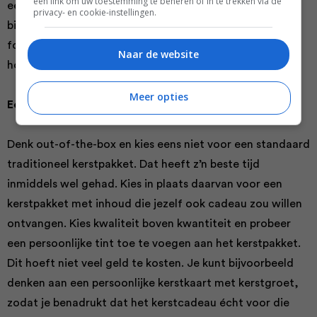
een link om uw toestemming te beheren of in te trekken via de
een origineel en innovatief kerstpakket, zoals
privacy- en cookie-instellingen.
bijvoorbeeld een kerstpakket met fair trade food & non-
food producten. Ongetwijfeld zal dit resulteren in een
Naar de website
hoge waardering vanuit je werknemers.
Meer opties
Een persoonlijke boodschap
Denk out-of-the-box en kies eens niet voor een standaard
traditioneel kerstpakket. Dat heeft z’n beste tijd
inmiddels wel gehad. Kies in plaats daarvan voor een
kerstpakket met inhoud die jezelf ook cadeau zou willen
ontvangen. Kies kwaliteit boven kwantiteit en probeer
een persoonlijke tint toe te voegen aan het kerstpakket.
Dit hoeft niet veel geld te kosten. Je kunt bijvoorbeeld
denken aan een persoonlijke kerstkaart met kerstgroet,
zodat je benadrukt dat het kerstcadeau écht voor die