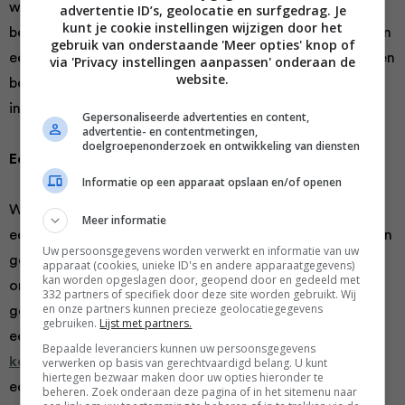
werkrelatie tussen werknemers en werkgevers te
advertentie ID’s, geolocatie en surfgedrag. Je
kunt je cookie instellingen wijzigen door het
behouden en te verbeteren. We hechten veel waarde aan
gebruik van onderstaande 'Meer opties' knop of
een blijk van waardering. Sterker nog: personeel vindt een
via 'Privacy instellingen aanpassen' onderaan de
website.
bedankje zelfs waardevoller en belangrijker dan de
inhoud van het kerstpakket.
Gepersonaliseerde advertenties en content,
advertentie- en contentmetingen,
doelgroepenonderzoek en ontwikkeling van diensten
Een duurzaam geschenk
Informatie op een apparaat opslaan en/of openen
We hechten steeds meer waarde aan producten die op
Meer informatie
een eerlijke en maatschappelijk verantwoorde manier zijn
Uw persoonsgegevens worden verwerkt en informatie van uw
geproduceerd. Daarom kiezen steeds meer organisaties
apparaat (cookies, unieke ID's en andere apparaatgegevens)
kan worden opgeslagen door, geopend door en gedeeld met
om kerstpakketten met een duurzame boodschap te
332 partners of specifiek door deze site worden gebruikt. Wij
en onze partners kunnen precieze geolocatiegegevens
geven aan hun werkrelaties en werknemers. Wil jij graag
gebruiken.
Lijst met partners.
een steentje bijdragen aan moeder natuur en duurzame
Bepaalde leveranciers kunnen uw persoonsgegevens
kerstpakketten bestellen
? Kies dan bijvoorbeeld voor
verwerken op basis van gerechtvaardigd belang. U kunt
hiertegen bezwaar maken door uw opties hieronder te
een duurzaam kerstpakket met een circulair cadeau of
beheren. Zoek onderaan deze pagina of in het sitemenu naar