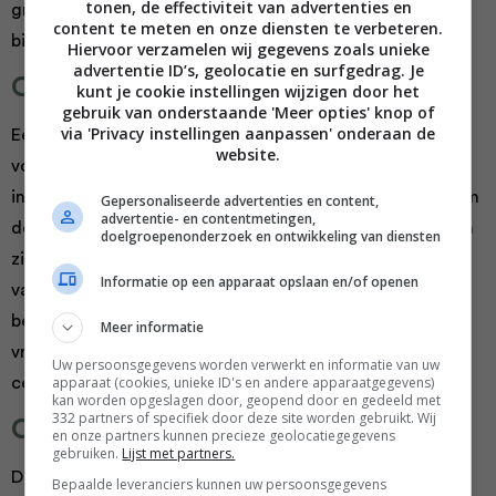
tonen, de effectiviteit van advertenties en
granen van
noototheek.nl
en veel water. Je kunt
content te meten en onze diensten te verbeteren.
bijvoorbeeld een sapkuur 5 dagen volgen.
Hiervoor verzamelen wij gegevens zoals unieke
advertentie ID’s, geolocatie en surfgedrag. Je
Ontgiften door voeding
kunt je cookie instellingen wijzigen door het
gebruik van onderstaande 'Meer opties' knop of
via 'Privacy instellingen aanpassen' onderaan de
Een detox kuur werkt door middel van ontgifting door
website.
voeding. Wanneer je schadelijke stoffen vermijdt en de
inname van voedingsstoffen verhoogt, geef je je lichaam
Gepersonaliseerde advertenties en content,
advertentie- en contentmetingen,
de kans om zich te ontdoen van opgebouwde toxines en
doelgroepenonderzoek en ontwikkeling van diensten
zichzelf te herstellen. Je moet eigenlijk de consumptie
Informatie op een apparaat opslaan en/of openen
van antioxidantrijke voedingsmiddelen verhogen, zoals
bessen en groene bladgroenten. Op deze manier kun je
Meer informatie
vrije radicalen neutraliseren en een gezonde
Uw persoonsgegevens worden verwerkt en informatie van uw
apparaat (cookies, unieke ID's en andere apparaatgegevens)
celregeneratie bevorderen.
kan worden opgeslagen door, geopend door en gedeeld met
332 partners of specifiek door deze site worden gebruikt. Wij
Ondersteuning van de organen
en onze partners kunnen precieze geolocatiegegevens
gebruiken.
Lijst met partners.
Daarnaast bieden detoxkuren ondersteuning aan je
Bepaalde leveranciers kunnen uw persoonsgegevens