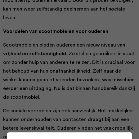
mobiliteitsproblemen ervaart. Door dit proces te volgen,
kan men weer zelfstandig deelnemen aan het sociale
leven.
Voordelen van scootmobielen voor ouderen
Scootmobielen bieden ouderen een nieuw niveau van
vrijheid en zelfstandigheid
. Ze stellen gebruikers in staat
om zonder hulp van anderen te reizen. Dit is cruciaal voor
het behoud van hun onafhankelijkheid. Zelf naar de
winkel kunnen gaan of vrienden bezoeken, was misschien
eerder een uitdaging. Nu is dat binnen handbereik dankzij
de scootmobiel.
De sociale voordelen zijn ook aanzienlijk. Het makkelijker
kunnen onderhouden van contacten draagt bij aan een
betere levenskwaliteit. Ouderen vinden het vaak moeilijk
om sociale activiteiten buiten het huis te ondernemen.