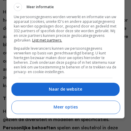
Meer informatie
Het gebruik van een scootmobiel kan verder helpen bij
Uw persoonsgegevens worden verwerkt en informatie van uw
het voorkomen van verdere gezondheidsproblemen. Door
apparaat (cookies, unieke ID's en andere apparaatgegevens)
kan worden opgeslagen door, geopend door en gedeeld met
de vermindering van fysieke belasting worden bestaande
332 partners of specifiek door deze site worden gebruikt. Wij
en onze partners kunnen precieze geolocatiegegevens
aandoeningen niet verergerd en wordt de kans op nieuwe
gebruiken.
Lijst met partners.
blessures kleiner. Dit aspect is vooral belangrijk voor
Bepaalde leveranciers kunnen uw persoonsgegevens
ouderen die in het vorige segment werden besproken,
verwerken op basis van gerechtvaardigd belang. U kunt
hiertegen bezwaar maken door uw opties hieronder te
omdat zij vaak kwetsbaarder zijn voor valpartijen en
beheren. Zoek onderaan deze pagina of in het sitemenu naar
een link om uw toestemming te beheren of in te trekken via de
andere mobiliteitsgerelateerde ongevallen. Preventie en
privacy- en cookie-instellingen.
zelfredzaamheid staan hier centraal, waarmee de
kwaliteit van leven significant verbeterd kan worden.
Naar de website
Tips voor het kiezen van het juiste model
Meer opties
Het selecteren van de juiste scootmobiel is cruciaal,
gezien de diversiteit in modellen en specificaties.
Persoonlijke behoeften
spelen een sleutelrol in deze