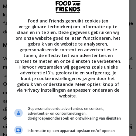
Met een scootmobiel wordt dit veel toegankelijker. Ze
kunnen
deelnemen aan gemeenschapsactiviteiten
,
Food and Friends gebruikt cookies (en
familiebezoekjes, of simpelweg genieten van een zonnige
vergelijkbare technieken) om informatie op te
dag in het park.
slaan en in te zien. Deze gegevens gebruiken wij
om onze website goed te laten functioneren, het
gebruik van de website te analyseren,
Medische redenen voor een scootmobiel
gepersonaliseerde content en advertenties te
tonen, de effectiviteit van advertenties en
Verschillende chronische aandoeningen kunnen leiden tot
content te meten en onze diensten te verbeteren.
Hiervoor verzamelen wij gegevens zoals unieke
mobiliteitsproblemen.
Reumatoïde artritis
, bijvoorbeeld,
advertentie ID’s, geolocatie en surfgedrag. Je
tast de gewrichten aan waardoor lopen pijnlijk wordt.
kunt je cookie instellingen wijzigen door het
gebruik van onderstaande 'Meer opties' knop of
Ook mensen met
multiple sclerose
ervaren vaak moeite
via 'Privacy instellingen aanpassen' onderaan de
met bewegen als gevolg van spierzwakte. Andere
website.
aandoeningen zoals Parkinson en ernstige vormen van
Gepersonaliseerde advertenties en content,
diabetes kunnen eveneens de mobiliteit beperken. Voor
advertentie- en contentmetingen,
deze groep biedt een scootmobiel niet alleen een
doelgroepenonderzoek en ontwikkeling van diensten
uitkomst om zelfstandig te blijven, maar het helpt ook bij
Informatie op een apparaat opslaan en/of openen
het behouden van hun sociale leven.