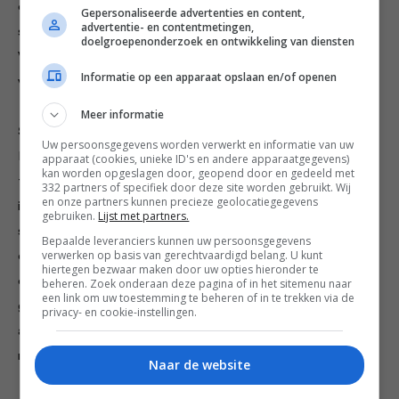
of staat er iets op de planning dat je graag met me wil delen,
Gepersonaliseerde advertenties en content,
advertentie- en contentmetingen,
stuur dan een mail naar
redactie@foodandfriends.nl
.
doelgroepenonderzoek en ontwikkeling van diensten
Verrassingspakketjes zijn natuurlijk ook welkom! Mail ons even
Informatie op een apparaat opslaan en/of openen
voor het adres.
Meer informatie
Samenwerken of adverteren
Uw persoonsgegevens worden verwerkt en informatie van uw
Iedere maand komen er rond een half miljoen bezoekers op
apparaat (cookies, unieke ID's en andere apparaatgegevens)
kan worden opgeslagen door, geopend door en gedeeld met
foodandfriends.nl – en geluksvogel dat ik ben: het worden er
332 partners of specifiek door deze site worden gebruikt. Wij
en onze partners kunnen precieze geolocatiegegevens
iedere maand meer! Niet alleen op de website, maar ook de
gebruiken.
Lijst met partners.
socialmediakanalen zijn rising stars, waar ik rechtstreeks
Bepaalde leveranciers kunnen uw persoonsgegevens
verwerken op basis van gerechtvaardigd belang. U kunt
contact heb met tienduizenden foodlovers. Wil jij jouw product
hiertegen bezwaar maken door uw opties hieronder te
of (culinaire) dienst onder de aandacht brengen? Ik vertel je hier
beheren. Zoek onderaan deze pagina of in het sitemenu naar
een link om uw toestemming te beheren of in te trekken via de
graag meer over de samenwerkings- of
privacy- en cookie-instellingen.
advertentiemogelijkheden of stuur een mailtje
naar
info@foodandfriends.nl.
Naar de website