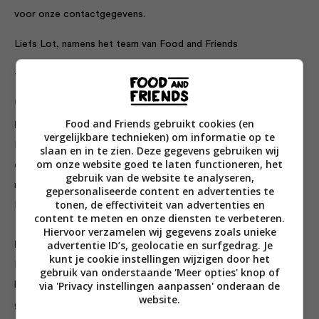
voor onze contactgegevens.
Liefs Lot, namens het team van Food and Friends
—————————————————
Contactgegevens
Food and Friends gebruikt cookies (en
Redactionele vragen
vergelijkbare technieken) om informatie op te
Heb je een vraag over een recept, een van mijn foodvrienden of
slaan en in te zien. Deze gegevens gebruiken wij
om onze website goed te laten functioneren, het
een andere redactionele vraag? Stuur een mail
gebruik van de website te analyseren,
naar
lot@foodandfriends.nl
of via een berichtje via Facebook of
gepersonaliseerde content en advertenties te
tonen, de effectiviteit van advertenties en
Instagram.
content te meten en onze diensten te verbeteren.
Hiervoor verzamelen wij gegevens zoals unieke
advertentie ID’s, geolocatie en surfgedrag. Je
Pers
kunt je cookie instellingen wijzigen door het
Ik ben altijd nieuwsgierig naar de nieuwste foodspots, culinaire
gebruik van onderstaande 'Meer opties' knop of
via 'Privacy instellingen aanpassen' onderaan de
hoogstandjes, pop-up events, loeilekkere producten en
website.
gloednieuwe kookboeken. Heb jij iets leuks op de plank liggen