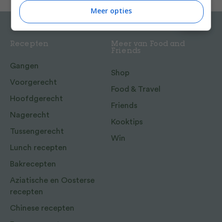
Meer opties
Recepten
Meer van Food and
Friends
Gangen
Shop
Voorgerecht
Food & Travel
Hoofdgerecht
Friends
Nagerecht
Kooktips
Tussengerecht
Win
Lunch recepten
Bakrecepten
Aziatische en Oosterse
recepten
Chinese recepten