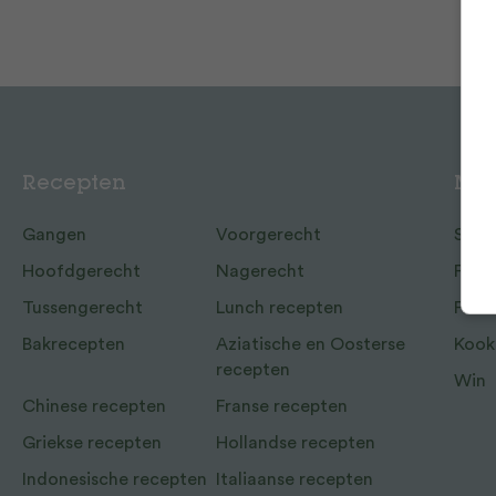
Recepten
Mee
Gangen
Voorgerecht
Shop
Hoofdgerecht
Nagerecht
Food
Tussengerecht
Lunch recepten
Frien
Bakrecepten
Aziatische en Oosterse
Kook
recepten
Win
Chinese recepten
Franse recepten
Griekse recepten
Hollandse recepten
Indonesische recepten
Italiaanse recepten