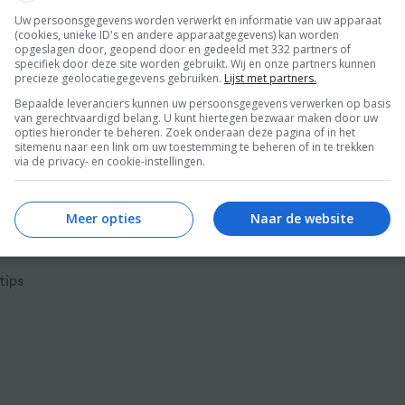
Uw persoonsgegevens worden verwerkt en informatie van uw apparaat
(cookies, unieke ID's en andere apparaatgegevens) kan worden
opgeslagen door, geopend door en gedeeld met 332 partners of
specifiek door deze site worden gebruikt. Wij en onze partners kunnen
precieze geolocatiegegevens gebruiken.
Lijst met partners.
Bepaalde leveranciers kunnen uw persoonsgegevens verwerken op basis
van gerechtvaardigd belang. U kunt hiertegen bezwaar maken door uw
opties hieronder te beheren. Zoek onderaan deze pagina of in het
sitemenu naar een link om uw toestemming te beheren of in te trekken
r van Food and Friends
via de privacy- en cookie-instellingen.
Meer opties
Naar de website
 & Travel
ds
tips