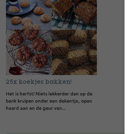
25x koekjes bakken!
Het is herfst! Niets lekkerder dan op de
bank kruipen onder een dekentje, open
haard aan en de geur van...