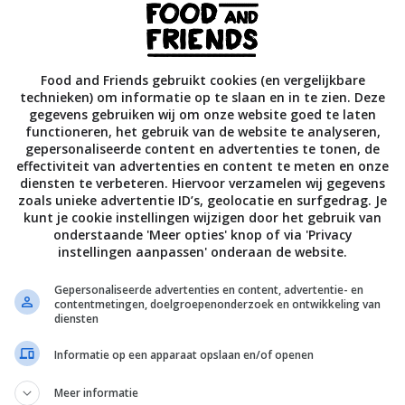
ten. Eieren en quinoa zijn ongelooflijk voedzaam en zalm
Food and Friends gebruikt cookies (en vergelijkbare
 meer stuk na deze kickstarter!
technieken) om informatie op te slaan en in te zien. Deze
gegevens gebruiken wij om onze website goed te laten
functioneren, het gebruik van de website te analyseren,
gepersonaliseerde content en advertenties te tonen, de
ownie
bevat rauwe cacao en die is een echt superfood. Hij
effectiviteit van advertenties en content te meten en onze
diensten te verbeteren. Hiervoor verzamelen wij gegevens
en, die je gezondheid een flinke oppepper geven. Rauwe
zoals unieke advertentie ID’s, geolocatie en surfgedrag. Je
ede reden dus om deze brownie te maken.
kunt je cookie instellingen wijzigen door het gebruik van
onderstaande 'Meer opties' knop of via 'Privacy
instellingen aanpassen' onderaan de website.
aonibs, avocado en eiwitpoeder. Stuk voor stuk bijzonder
Gepersonaliseerde advertenties en content, advertentie- en
contentmetingen, doelgroepenonderzoek en ontwikkeling van
aan toe (denk bijvoorbeeld aan tarwegras, Chlorella en
diensten
Informatie op een apparaat opslaan en/of openen
Meer informatie