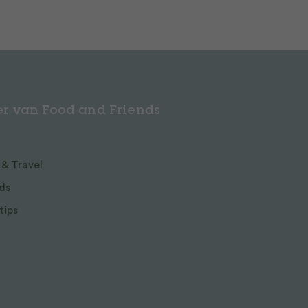
r van Food and Friends
 & Travel
ds
tips