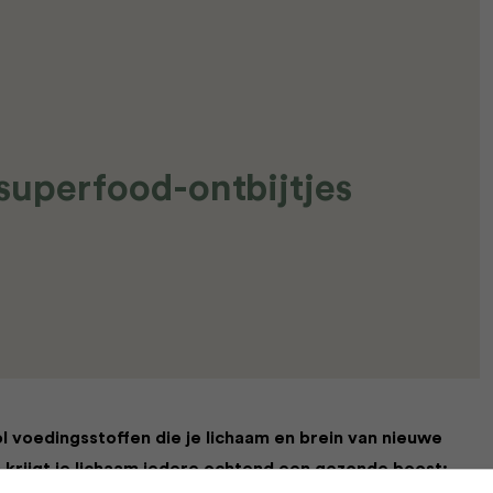
superfood-ontbijtjes
 voedingsstoffen die je lichaam en brein van nieuwe
krijgt je lichaam iedere ochtend een gezonde boost: