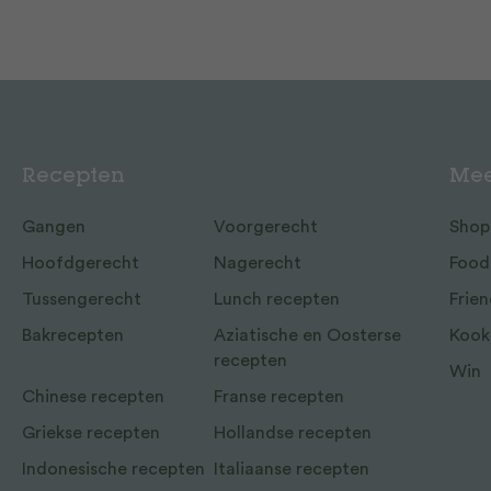
Recepten
Mee
Gangen
Voorgerecht
Shop
Hoofdgerecht
Nagerecht
Food
Tussengerecht
Lunch recepten
Frien
Bakrecepten
Aziatische en Oosterse
Kook
recepten
Win
Chinese recepten
Franse recepten
Griekse recepten
Hollandse recepten
Indonesische recepten
Italiaanse recepten