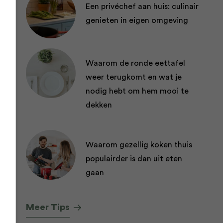
Een privéchef aan huis: culinair
genieten in eigen omgeving
Waarom de ronde eettafel
weer terugkomt en wat je
nodig hebt om hem mooi te
dekken
Waarom gezellig koken thuis
populairder is dan uit eten
gaan
Meer Tips