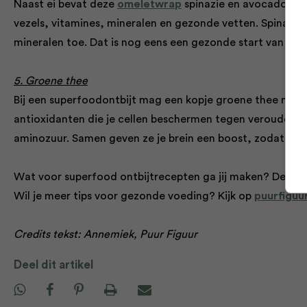
Naast ei bevat deze
omeletwrap
spinazie en avocado, en
vezels, vitamines, mineralen en gezonde vetten. Spinazie
mineralen toe. Dat is nog eens een gezonde start van de 
5. Groene thee
Bij een superfoodontbijt mag een kopje groene thee niet 
antioxidanten die je cellen beschermen tegen veroudering
aminozuur. Samen geven ze je brein een boost, zodat jij f
Wat voor superfood ontbijtrecepten ga jij maken? Deel het
Wil je meer tips voor gezonde voeding? Kijk op
puurfiguur
Credits tekst: Annemiek, Puur Figuur
Deel dit artikel