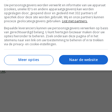
 dat maakt het tot een superfoodontbijt. Avocado zit vol
Uw persoonsgegevens worden verwerkt en informatie van uw apparaat
 voegt nog een heel scala aan gezonde vitamines en
(cookies, unieke ID's en andere apparaatgegevens) kan worden
opgeslagen door, geopend door en gedeeld met 332 partners of
dag!
specifiek door deze site worden gebruikt. Wij en onze partners kunnen
precieze geolocatiegegevens gebruiken.
Lijst met partners.
Bepaalde leveranciers kunnen uw persoonsgegevens verwerken op basis
van gerechtvaardigd belang. U kunt hiertegen bezwaar maken door uw
opties hieronder te beheren. Zoek onderaan deze pagina of in het
ontbreken. Deze theesoort bevat namelijk krachtige
sitemenu naar een link om uw toestemming te beheren of in te trekken
. In groene thee vind je ook cafeïne en een bijzonder
via de privacy- en cookie-instellingen.
ris aan de dag kunt beginnen.
Meer opties
Naar de website
 hieronder in de reacties!
.nl
.