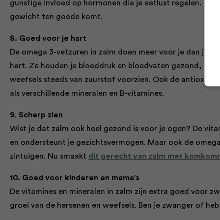
gunstige invloed op hormonen die je eetlust regelen. Bove
gewicht ten goede komt.
8. Goed voor je hart
De omega 3-vetzuren in zalm doen meer voor je dan je her
hart. Ze houden je bloeddruk en bloedvaten gezond, waar
weefsels steeds van zuurstof voorzien. Ook de antioxidan
als verschillende mineralen en B-vitamines.
9. Scherp zien
Wist je dat zalm ook heel gezond is voor je ogen? De vita
en ondersteunt je gezichtsvermogen. Maar ook de omega
zintuigen. Nu smaakt
dit gerecht van zalm met komkom
10. Goed voor kinderen en mama’s
De vitamines en mineralen in zalm zijn extra goed voor 
groei van de hersenen en weefsels. Ben je zwanger of heb