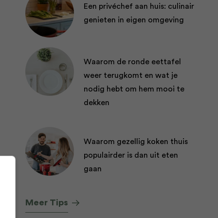
Een privéchef aan huis: culinair
genieten in eigen omgeving
Waarom de ronde eettafel
weer terugkomt en wat je
nodig hebt om hem mooi te
dekken
Waarom gezellig koken thuis
populairder is dan uit eten
gaan
Meer Tips