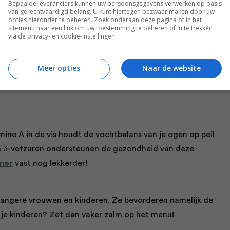
Bepaalde leveranciers kunnen uw persoonsgegevens verwerken op basis
ndien stimuleren eiwitten je stofwisseling, wat ook je
van gerechtvaardigd belang. U kunt hiertegen bezwaar maken door uw
opties hieronder te beheren. Zoek onderaan deze pagina of in het
sitemenu naar een link om uw toestemming te beheren of in te trekken
via de privacy- en cookie-instellingen.
senfunctie verbeteren; ze zijn ook heel gezond voor je
Meer opties
Naar de website
door je bloed goed kan blijven stromen en je organen en
t astaxanthine in zalm draagt daar trouwens aan bij, net
mine A in de vis houdt de vochtbalans van je ogen op peil
 3-vetzuren ondersteunen de gezondheid van deze
mer
vast nog lekkerder!
zwangere vrouwen en kinderen. Ze bevorderen namelijk de
 je kinderen? Zet dan vaker zalm op het menu!