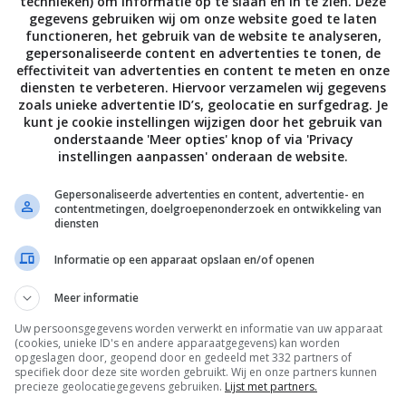
technieken) om informatie op te slaan en in te zien. Deze
gegevens gebruiken wij om onze website goed te laten
functioneren, het gebruik van de website te analyseren,
gepersonaliseerde content en advertenties te tonen, de
effectiviteit van advertenties en content te meten en onze
en draagt zalm bij aan een glanzende en soepele huid.
diensten te verbeteren. Hiervoor verzamelen wij gegevens
zoals unieke advertentie ID’s, geolocatie en surfgedrag. Je
uiverende werking. Ook de stof astaxanthine, die
kunt je cookie instellingen wijzigen door het gebruik van
een stralende en gezonde huid. Deze antioxidant voert
onderstaande 'Meer opties' knop of via 'Privacy
en beschadigen. Nóg een reden om vaker zalm te eten!
instellingen aanpassen' onderaan de website.
Gepersonaliseerde advertenties en content, advertentie- en
contentmetingen, doelgroepenonderzoek en ontwikkeling van
verbeteren, waaronder je geheugen. Ook de choline in zalm
diensten
s. Daar profiteer je dus van als je
zalm met mierikswortel
Informatie op een apparaat opslaan en/of openen
ant ze kunnen zich beter concentreren en onthouden zo
Meer informatie
Uw persoonsgegevens worden verwerkt en informatie van uw apparaat
(cookies, unieke ID's en andere apparaatgegevens) kan worden
opgeslagen door, geopend door en gedeeld met 332 partners of
 behouden. Dat komt doordat de vis caloriearm is en juist
specifiek door deze site worden gebruikt. Wij en onze partners kunnen
precieze geolocatiegegevens gebruiken.
Lijst met partners.
een lange tijd een verzadigd gevoel, maar hebben ook