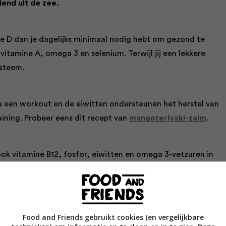
iend uit de zee.
e D dan je dagelijks minimaal nodig hebt om gezond te
s vitamine A, omega 3 en selenium. Terwijl jij een lekkere
ysteem.
 een workout en de eiwitten ondersteunen het herstel van
aining. Probeer eens dit recept van
mangoteriyaki-zalm
.
 ook vitamine B12, fosfor, eiwitten en omega 3-vetzuren in
. Geniet dus lekker van
zalmsalade
of een
ander gerecht
onditie.
Food and Friends gebruikt cookies (en vergelijkbare
egelt het insulineniveau in je lijf. Zo houd je je