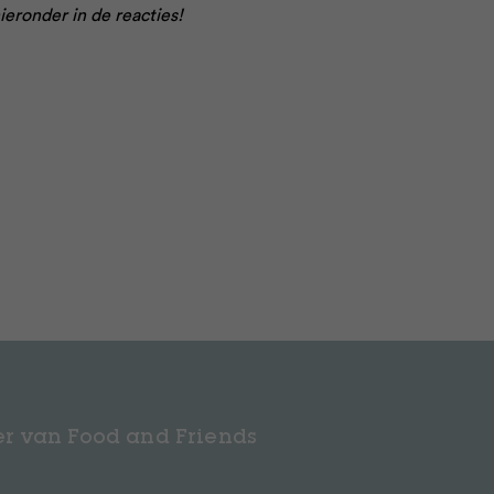
eronder in de reacties!
r van Food and Friends