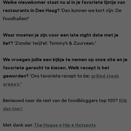
Welke nieuwkomer staat nu al in je favoriete lijstje van
restaurants in Den Haag?
‘Dan kunnen we kort zijn: De
Foodhallen!’
Waar moeten je zijn voor een late night date met je
lief?
‘Zonder twijfel: Tommy’s & Zuurveen.’
We vroegen jullie een kijkje te nemen op onze site en je
favoriete gerecht te kiezen. Welk recept is het
geworden?
‘Ons favoriete recept to be:
grilled steak
arepa’s
.’
Benieuwd naar de rest van de foodbloggers top 100?
Klik
dan hier!
Met dank aan
The Hague • Hip • Hotspots