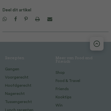
Deel dit artikel
Recepten
Meer van Food and
Friends
Gangen
Shop
Voorgerecht
Food & Travel
Hoofdgerecht
Friends
Nagerecht
Kooktips
Tussengerecht
Win
Lunch recepten