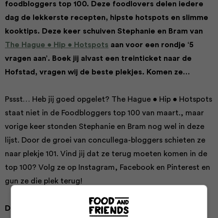
foodbloggers top 100. Deze foodlovers delen iedere
dag de lekkerste recepten, hipste hotspots en slimme
kooktips. Deze keer schuiven Stephanie en Bram van
The Hague • Hip • Hotspots
aan voor een rondje ‘5
vragen aan’. Boek jij alvast een treinticket naar de
Hofstad, vragen wij de beste plekjes. Komen ze…
Pssst… Heb jij goed opgelet? The Hague • Hip • Hotspots
staat niet in de Foodbloggers top 100 van maart., maar
vorige keer stonden Stephanie en Bram nog wel in deze
lijst. Door de groei van concullega-bloggers schieten ze
naar plekje 101. Vind jij dat ze terug moeten komen in de
top 100? Volg ze op Instagram, Facebook en Pinterest en
gun ze die plek terug!
Den Haag: hip en hot! Vertel…
‘Den Haag mag weer