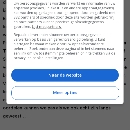
de website van Dekxels nemen we uiteraard even een
Uw persoonsgegevens worden verwerkt en informatie van uw
apparaat (cookies, unieke ID's en andere apparaatgegevens)
kijkje op de menukaart. En man, wat een lekkers!
kan worden opgeslagen door, geopend door en gedeeld met
332 partners of specifiek door deze site worden gebruikt. Wij
Bijzondere combinaties schieten je om de oren:
en onze partners kunnen precieze geolocatiegegevens
gebruiken.
Lijst met partners.
lotusbroodjes met krab, samosa’s met pompoen en een
Bepaalde leveranciers kunnen uw persoonsgegevens
warm chocoladetaartje met mandarijnijs. Bij De Groene
verwerken op basis van gerechtvaardigd belang. U kunt
Parel sieren de vissen uit onze eigen zee de scepter, bij La
hiertegen bezwaar maken door uw opties hieronder te
beheren. Zoek onderaan deze pagina of in het sitemenu naar
Tapa zit je goed voor een rondje Spaanse tapas (inclusief
een link om uw toestemming te beheren of in te trekken via de
privacy- en cookie-instellingen.
Spaanse klassiekers: padron pepers, jambon en carrilla) en
voor een hamburger geloven we Bram en Stephanie op de
Naar de website
blote ogen: hiervoor gaan we naar Ich Bin Ein Hamburger.
Vergeten we bijna Bleyenberg, een hippe hotspots met té
leuke foto’s op de website. Deze staat bij ons op het
Meer opties
eerste gezicht misschien wel op nummer één. Maar echt
oordelen kunnen we pas als we ook echt zijn langs
geweest…