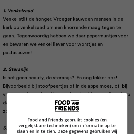
1. Venkelzaad
Venkel stilt de honger. Vroeger kauwden mensen in de
kerk op venkelzaad om een knorrende maag tegen te
gaan. Tegenwoordig hebben we daar pepermuntjes voor
en bewaren we venkel liever voor worstjes en
pastasauzen!
2. Steranijs
Is het geen beauty, de steranijs? En nog lekker ook!
Bijvoorbeeld bij stoofpeertjes of in de appelmoes, of bij
vleesgerechten als pekingeend – de Chinezen zijn gek op
deze smaakmaker! Steranijs is ook heerlijk in drankjes,
zoals chaithee en glühwein.
Food and Friends gebruikt cookies (en
vergelijkbare technieken) om informatie op te
3. Gember
slaan en in te zien. Deze gegevens gebruiken wij