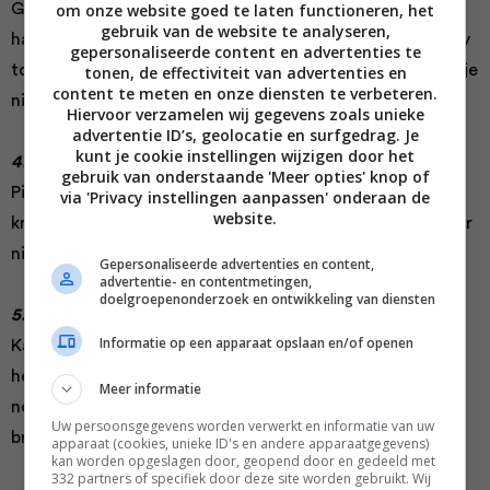
om onze website goed te laten functioneren, het
Gember helpt tegen allerlei kwaaltjes, maar is vooral
gebruik van de website te analyseren,
hartstikke lekker! Van gemberkoek tot -thee en van curry
gepersonaliseerde content en advertenties te
tot roerbakgerecht, als je de smaak te pakken hebt, wil je
tonen, de effectiviteit van advertenties en
content te meten en onze diensten te verbeteren.
niet anders meer.
Hiervoor verzamelen wij gegevens zoals unieke
advertentie ID’s, geolocatie en surfgedrag. Je
kunt je cookie instellingen wijzigen door het
4. Piment
gebruik van onderstaande 'Meer opties' knop of
Piment smaakt naar een mengelmoes van kaneel,
via 'Privacy instellingen aanpassen' onderaan de
website.
kruidnagel, kardemom, nootmuskaat en peper. Niet voor
niets heet het in het Engels ‘allspice’.
Gepersonaliseerde advertenties en content,
advertentie- en contentmetingen,
doelgroepenonderzoek en ontwikkeling van diensten
5. Kardemom
Informatie op een apparaat opslaan en/of openen
Kardemom is een van de duurste specerijen. Gelukkig is
het heel sterk van smaak en heb je er maar weinig van
Meer informatie
nodig. In Scandinavië maken ze er de heerlijkste zoete
Uw persoonsgegevens worden verwerkt en informatie van uw
broodjes mee.
apparaat (cookies, unieke ID's en andere apparaatgegevens)
kan worden opgeslagen door, geopend door en gedeeld met
332 partners of specifiek door deze site worden gebruikt. Wij