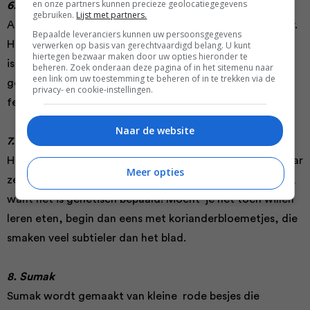
en onze partners kunnen precieze geolocatiegegevens
6. Gedroogde anchopeper
gebruiken.
Lijst met partners.
Anchopeper is de gedroogde vorm van de poblanopeper.
Bepaalde leveranciers kunnen uw persoonsgegevens
Hij is niet té heet en smaakt een beetje fruitig. In Mexico
verwerken op basis van gerechtvaardigd belang. U kunt
hiertegen bezwaar maken door uw opties hieronder te
is deze peper favoriet, waar hij onder andere wordt
beheren. Zoek onderaan deze pagina of in het sitemenu naar
een link om uw toestemming te beheren of in te trekken via de
gebruikt om mole mee te maken, een Mexicaanse
privacy- en cookie-instellingen.
feestsaus.
Naar de website
7. Koriander
Hoor jij bij de groep mensen die vinden dat koriander naar
Meer opties
zeep smaakt? Nou, daar kun je helemaal niets aan doen,
want het is genetisch bepaald! Mocht je het toch willen
leren eten, begin dan eens met korianderbloemetjes, die
smaken veel subtieler dan het blad.
8. Sumak
Sumak wordt gemaakt van kleine rode besjes die