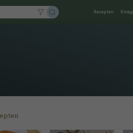
Recepten
Emaga
cepten