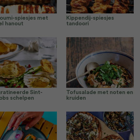
loumi-spiesjes met
Kippendij-spiesjes
el hanout
tandoori
ratineerde Sint-
Tofusalade met noten en
obs schelpen
kruiden