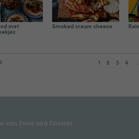
end met
Smoked cream cheese
Rai
oekjes
1
2
3
4
E
r van Food and Friends