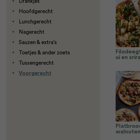
Drankjes
Hoofdgerecht
Lunchgerecht
Nagerecht
Sauzen & extra’s
Filodeeg
Toetjes & ander zoets
ui en sri
Tussengerecht
Voorgerecht
Platbroo
walnoten,