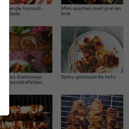
frissende tomaat-
Mini-quiches met prei en
russalade
brie
dvlees-bamisoep
Spicy gesmoorde tofu
 cassaveballetjes