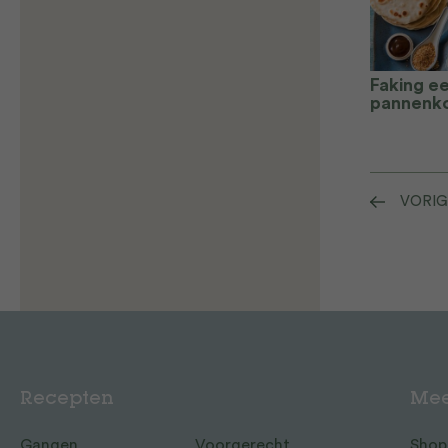
Faking e
pannenk
VORIG
Recepten
Mee
Gangen
Voorgerecht
Shop