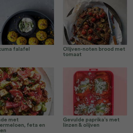
kuma falafel
Olijven-noten brood met
tomaat
ade met
Gevulde paprika’s met
ermeloen, feta en
linzen & olijven
ven