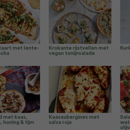
taart met lente-
Krokante rijstvellen met
Kur
racha
vegan tonijnsalade
d met kaas,
Kaasaubergines met
Sal
 honing & tijm
salsa roja
wat
olij