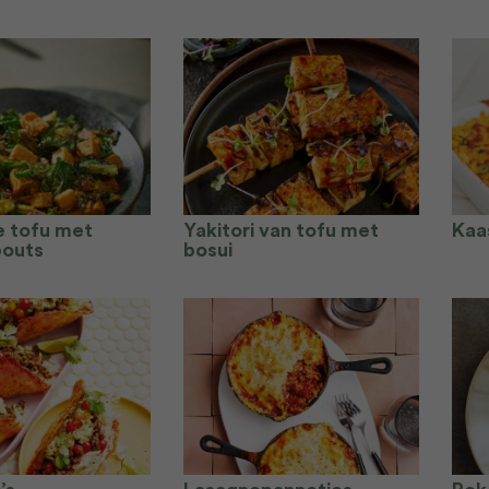
 tofu met
Yakitori van tofu met
Kaa
pouts
bosui