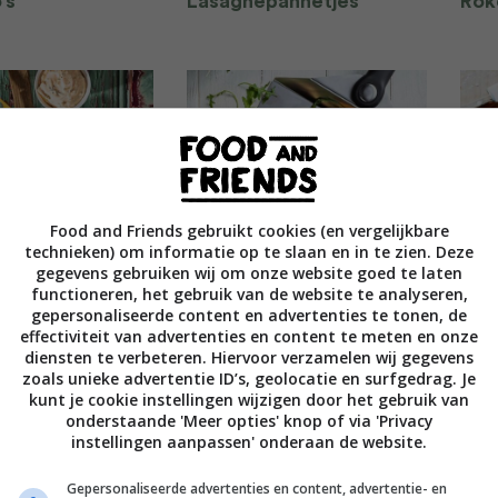
’s
Lasagnepannetjes
Rok
Food and Friends gebruikt cookies (en vergelijkbare
technieken) om informatie op te slaan en in te zien. Deze
iezen van de
Pompoen pizza met
Naa
gegevens gebruiken wij om onze website goed te laten
e
bavette en blauwe kaas
functioneren, het gebruik van de website te analyseren,
gepersonaliseerde content en advertenties te tonen, de
effectiviteit van advertenties en content te meten en onze
diensten te verbeteren. Hiervoor verzamelen wij gegevens
zoals unieke advertentie ID’s, geolocatie en surfgedrag. Je
kunt je cookie instellingen wijzigen door het gebruik van
onderstaande 'Meer opties' knop of via 'Privacy
instellingen aanpassen' onderaan de website.
Gepersonaliseerde advertenties en content, advertentie- en