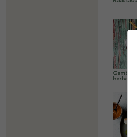
Kaastaco
Gambasp
barbecu