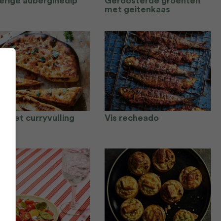
erige auberginedip
Geroosterde groenten
met geitenkaas
n met curryvulling
Vis recheado