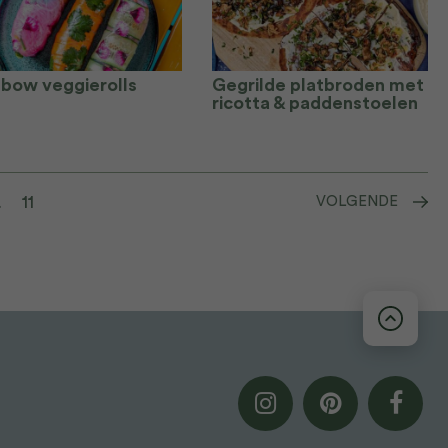
nbow veggierolls
Gegrilde platbroden met
ricotta & paddenstoelen
…
11
VOLGENDE