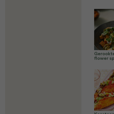
Gerookte
flower s