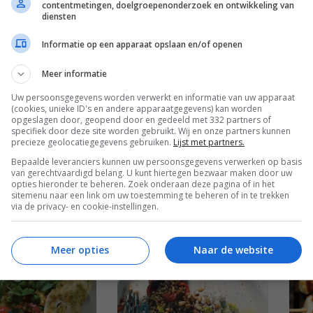
contentmetingen, doelgroepenonderzoek en ontwikkeling van
diensten
ls met curry-
Hummus op
Ver
mango
verschillende manieren
cit
Informatie op een apparaat opslaan en/of openen
Meer informatie
Uw persoonsgegevens worden verwerkt en informatie van uw apparaat
(cookies, unieke ID's en andere apparaatgegevens) kan worden
opgeslagen door, geopend door en gedeeld met 332 partners of
specifiek door deze site worden gebruikt. Wij en onze partners kunnen
precieze geolocatiegegevens gebruiken.
Lijst met partners.
Bepaalde leveranciers kunnen uw persoonsgegevens verwerken op basis
van gerechtvaardigd belang. U kunt hiertegen bezwaar maken door uw
opties hieronder te beheren. Zoek onderaan deze pagina of in het
ood met brie,
Noedelsoep met kip en
Run
sitemenu naar een link om uw toestemming te beheren of in te trekken
esto
garnalen
met
via de privacy- en cookie-instellingen.
Meer opties
Naar de website