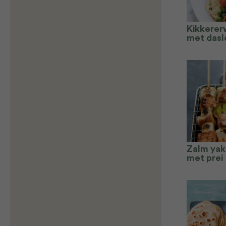
Kikkerer
met dasl
Zalm yaki
met prei