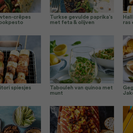
wten-crêpes
Turkse gevulde paprika’s
Hal
ookpesto
met feta & olijven
ras 
tori spiesjes
Tabouleh van quinoa met
Geg
munt
Jak