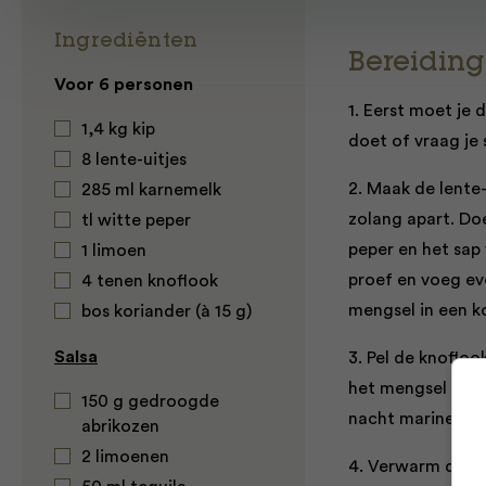
Ingrediënten
Bereiding
Voor 6 personen
1. Eerst moet je 
1,4 kg kip
doet of vraag je 
8 lente-uitjes
2. Maak de lente
285 ml karnemelk
zolang apart. Do
tl witte peper
peper en het sap
1 limoen
proef en voeg ev
4 tenen knoflook
mengsel in een ko
bos koriander (à 15 g)
Salsa
3. Pel de knoflo
het mengsel en wr
150 g gedroogde
nacht marineren 
abrikozen
2 limoenen
4. Verwarm de vo