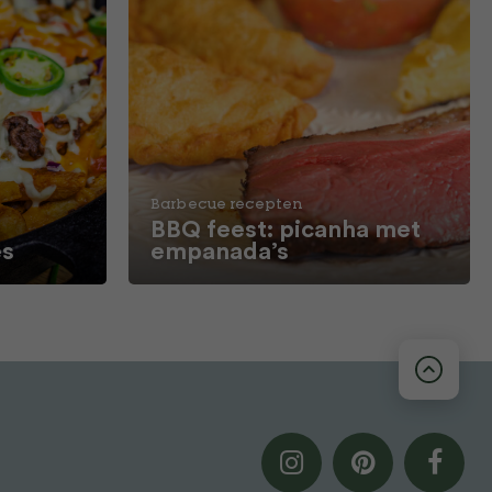
Barbecue recepten
BBQ feest: picanha met
es
empanada’s