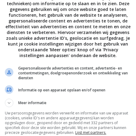
technieken) om informatie op te slaan en in te zien. Deze
5-60 minuten, tot er helder vocht uitloopt. Steek intussen d
gegevens gebruiken wij om onze website goed te laten
wacht tot de vlammen zijn gedoofd. Rooster de kip dan nog
functioneren, het gebruik van de website te analyseren,
kolen, tot het vlees goudbruin is – keer de kip af en toe.
gepersonaliseerde content en advertenties te tonen, de
effectiviteit van advertenties en content te meten en onze
diensten te verbeteren. Hiervoor verzamelen wij gegevens
alsa de gedroogde abrikozen in een kom, giet er zo veel kok
zoals unieke advertentie ID’s, geolocatie en surfgedrag. Je
 net onderstaan (ongeveer 200 ml) en laat ze 5 minuten weken
kunt je cookie instellingen wijzigen door het gebruik van
onderstaande 'Meer opties' knop of via 'Privacy
met het sap van 1 limoen en de tequila (als je dat lekker vin
instellingen aanpassen' onderaan de website.
aal er een puree van en voeg zo nodig wat water toe om die
Roer er 1 eetlepel olie door, proef en breng op smaak.
Gepersonaliseerde advertenties en content, advertentie- en
contentmetingen, doelgroepenonderzoek en ontwikkeling van
diensten
ne deel van de lente-uitjes fijn. Haal de korianderblaadjes va
de blaadjes in een kom koud water.
Informatie op een apparaat opslaan en/of openen
Meer informatie
rde witte saus met de meeste salsa. Serveer de kip samen 
de koriander en lente-ui erover en geef er partjes limoen bij.
Uw persoonsgegevens worden verwerkt en informatie van uw apparaat
(cookies, unieke ID's en andere apparaatgegevens) kan worden
opgeslagen door, geopend door en gedeeld met 332 partners of
specifiek door deze site worden gebruikt. Wij en onze partners kunnen
precieze geolocatiegegevens gebruiken.
Lijst met partners.
Bewaar rece