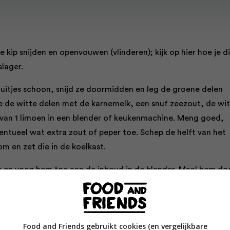
de kip snijden en openvouwen (vlinderen); kijk op hier hoe je di
slager.
-uitjes schoon, snijd ze doormidden en leg de groene delen
e de witte delen met de karnemelk, een snuf zeezout, de wi
 van 1 limoen in een blender of keukenmachine. Meng goed,
entueel wat extra zout of peper toe. Schep de helft van het
m en zet die in de koelkast.
ok en voeg hem toe aan de inhoud in de blender. Maal hem do
ijf de kip er helemaal mee in. Dek de kip af en laat hem een
in de koelkast.
lgende dag de oven voor op 160 °C. Leg de kip in een braads
Food and Friends gebruikt cookies (en vergelijkbare