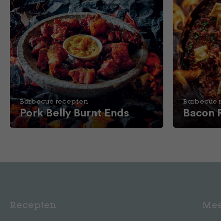
Barbecue recepten
Barbecue 
Pork Belly Burnt Ends
Bacon 
Recepten
Mee