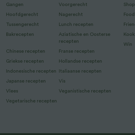
Gangen
Voorgerecht
Shop
Hoofdgerecht
Nagerecht
Food
Tussengerecht
Lunch recepten
Frien
Bakrecepten
Aziatische en Oosterse
Kook
recepten
Win
Chinese recepten
Franse recepten
Griekse recepten
Hollandse recepten
Indonesische recepten
Italiaanse recepten
Japanse recepten
Vis
Vlees
Veganistische recepten
Vegetarische recepten