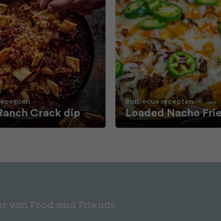
recepten
Barbecue recepten
Ranch Crack dip
Loaded Nacho Fri
r van Food and Friends