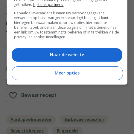
gebruiken.
Lijst met partners.
Remouladesaus:
Bepaalde leveranciers kunnen uw persoonsgegevens
1. Meng mayonaise met mosterd, augurk, kappertjes,
verwerken op basis van gerechtvaardigd belang. U kunt
hiertegen bezwaar maken door uw opties hieronder te
peterselie, dragon en bieslook en breng op smaak met
beheren. Zoek onderaan deze pagina of in het sitemenu naar
citroensap, zout en peper.
een link om uw toestemming te beheren of in te trekken via de
privacy- en cookie-instellingen.
2. Meng de saus met de eieren en controleer de smaak.
Naar de website
Deel dit recept
Meer opties
Bewaar recept
Aardappelrecepten
Barbecue recepten
Bewuste keuzes
Bijgerecht