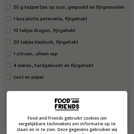
50 g kappertjes op zuur, gespoeld en fijngesneden
1 bos platte peterselie, fijngehakt
10 takjes dragon, fijngehakt
20 takjes bieslook, fijngehakt
1 citroen, alleen sap
4 eieren, hardgekookt en fijngehakt
zout en peper
Food and Friends gebruikt cookies (en
vergelijkbare technieken) om informatie op te
slaan en in te zien. Deze gegevens gebruiken wij