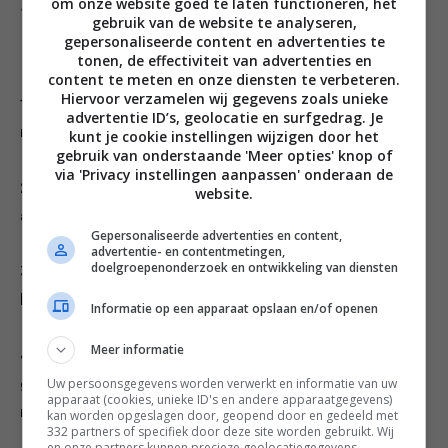
Bereiding
om onze website goed te laten functioneren, het
gebruik van de website te analyseren,
gepersonaliseerde content en advertenties te
tonen, de effectiviteit van advertenties en
content te meten en onze diensten te verbeteren.
Hiervoor verzamelen wij gegevens zoals unieke
1. Snijd de aardappels in gelijke plakken van 4
advertentie ID’s, geolocatie en surfgedrag. Je
millimeter.
kunt je cookie instellingen wijzigen door het
gebruik van onderstaande 'Meer opties' knop of
via 'Privacy instellingen aanpassen' onderaan de
2. Meng de plakken aardappel in een kom met
website.
avocado-olie en bestrooi daarna met tapiocapoeder.
Gepersonaliseerde advertenties en content,
advertentie- en contentmetingen,
doelgroepenonderzoek en ontwikkeling van diensten
3. Leg de plakken naast elkaar op een dienblad en
bestrooi met paprikapoeder.
Informatie op een apparaat opslaan en/of openen
Meer informatie
4. Gril de plakken rondom krokant, controleer de
Uw persoonsgegevens worden verwerkt en informatie van uw
garing, breng op smaak met zout en peper en serveer
apparaat (cookies, unieke ID's en andere apparaatgegevens)
met de remouladesaus.
kan worden opgeslagen door, geopend door en gedeeld met
332 partners of specifiek door deze site worden gebruikt. Wij
en onze partners kunnen precieze geolocatiegegevens