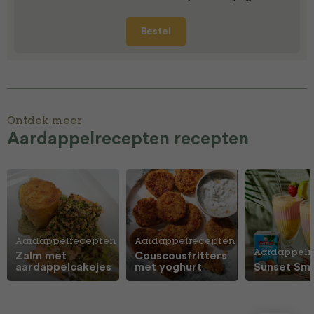
Bestel
Ontdek meer
Aardappelrecepten recepten
Aardappelrecepten
Aardappelrecepten
Aardappelr
Zalm met
Couscousfritters
aardappelcakejes
met yoghurt
Sunset Sm