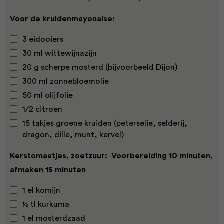
Voor de kruidenmayonaise:
3 eidooiers
30 ml wittewijnazijn
20 g scherpe mosterd (bijvoorbeeld Dijon)
300 ml zonnebloemolie
50 ml olijfolie
1/2 citroen
15 takjes groene kruiden (peterselie, selderij,
dragon, dille, munt, kervel)
Kerstomaatjes, zoetzuur:
Voorbereiding 10 minuten,
afmaken 15 minuten
1 el komijn
½ tl kurkuma
1 el mosterdzaad