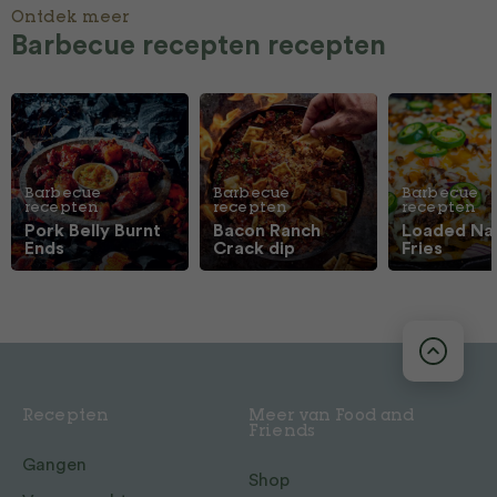
Ontdek meer
Barbecue recepten recepten
Barbecue
Barbecue
Barbecue
recepten
recepten
recepten
Pork Belly Burnt
Bacon Ranch
Loaded Na
Ends
Crack dip
Fries
Recepten
Meer van Food and
Friends
Gangen
Shop