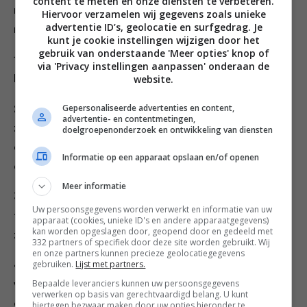
content te meten en onze diensten te verbeteren.
methode. Wil je echt een topmayo, dan maak je die
Hiervoor verzamelen wij gegevens zoals unieke
advertentie ID’s, geolocatie en surfgedrag. Je
met een garde – de kenner proeft het verschil!
kunt je cookie instellingen wijzigen door het
gebruik van onderstaande 'Meer opties' knop of
1. Klop de eidooiers met azijn en mosterd tot een
via 'Privacy instellingen aanpassen' onderaan de
website.
homogene massa.
Gepersonaliseerde advertenties en content,
2. Voeg al kloppend druppel voor druppel de
advertentie- en contentmetingen,
zonnebloemolie toe totdat je ziet dat er een binding
doelgroepenonderzoek en ontwikkeling van diensten
ontstaat. Daarna kun je de druppels verhogen tot een
Informatie op een apparaat opslaan en/of openen
dun straaltje, zolang je maar blijft kloppen.
Meer informatie
3. Breng als je klaar bent met de zonnebloemolie
Uw persoonsgegevens worden verwerkt en informatie van uw
toevoegen de mayonaise op smaak met de olijfolie, en
apparaat (cookies, unieke ID's en andere apparaatgegevens)
kan worden opgeslagen door, geopend door en gedeeld met
zout en peper.
332 partners of specifiek door deze site worden gebruikt. Wij
en onze partners kunnen precieze geolocatiegegevens
gebruiken.
Lijst met partners.
4. Als de mayonaise wat te dik is, kun je hem
Bepaalde leveranciers kunnen uw persoonsgegevens
verdunnen met een scheutje water. Dit komt ook de
verwerken op basis van gerechtvaardigd belang. U kunt
conservering ten goede.
hiertegen bezwaar maken door uw opties hieronder te