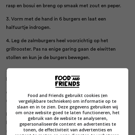
rasp en bosui en breng op smaak met zout en peper.
3. Vorm met de hand in 6 burgers en laat een
halfuurtje indrogen.
4. Leg de zalmburgers heel voorzichtig op het
grillrooster. Pas na enige garing gaan de eiwitten
stollen en kun je de burgers bewegen.
5. Gril de zalmburgers rondom krokant tot een
kerntemperatuur van 48 °C.
6. Serveer met kruidenmayonaise en zoetzure tomaat
Food and Friends gebruikt cookies (en
vergelijkbare technieken) om informatie op te
(zie hieronder).
slaan en in te zien. Deze gegevens gebruiken wij
om onze website goed te laten functioneren, het
Kruidenmayonaise:
die komt echt in bijna al mijn
gebruik van de website te analyseren,
boeken voor, maar dan vaak in de snelle
gepersonaliseerde content en advertenties te
tonen, de effectiviteit van advertenties en
staafmixermethode. Onderstaand de klassieke