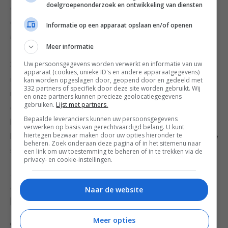
doelgroepenonderzoek en ontwikkeling van diensten
en een snufje zeezout erdoor, voeg al kloppend 6
eetlepels extra vergine olijfolie toe en giet vervolgens,
Informatie op een apparaat opslaan en/of openen
al kloppend, de barolo en azijn erbij.
Meer informatie
Uw persoonsgegevens worden verwerkt en informatie van uw
3. Knijp de zoete uien uit hun krokante jasjes in een
apparaat (cookies, unieke ID's en andere apparaatgegevens)
serveerkom en trek ze een beetje uit elkaar. Bestrooi
kan worden opgeslagen door, geopend door en gedeeld met
332 partners of specifiek door deze site worden gebruikt. Wij
met een snuf peper en zout en sprenkel de dressing
en onze partners kunnen precieze geolocatiegegevens
gebruiken.
Lijst met partners.
erover. Verdeel de bittere blaadjes erover en hussel de
Bepaalde leveranciers kunnen uw persoonsgegevens
boel met je vingers voorzichtig door elkaar. Stamp de
verwerken op basis van gerechtvaardigd belang. U kunt
hiertegen bezwaar maken door uw opties hieronder te
hazelnoten redelijk fijn in een vijzel en strooi ze over de
beheren. Zoek onderaan deze pagina of in het sitemenu naar
salade.
een link om uw toestemming te beheren of in te trekken via de
privacy- en cookie-instellingen.
Dit recept komt uit het boek ‘Jamie kookt Italië’ van
Jamie Oliver (€29,99, Kosmos Uitgevers).
Naar de website
[Credits: fotografie David Loftus]
Meer opties
Calorieën: 306 kcal –
Vet: 24 g –
Verz. vet: 2,8 g –
Eiwit: 5,3 g –
Koolhyd.: