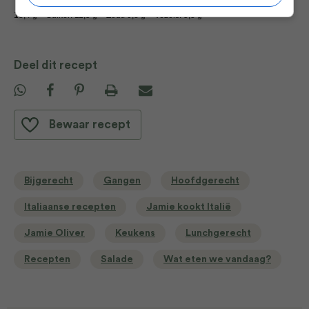
18,4 g –
Suiker: 11,5 g –
Zout: 0,8 g –
Vezels: 5,3 g
Deel dit recept
Bewaar recept
Bijgerecht
Gangen
Hoofdgerecht
Italiaanse recepten
Jamie kookt Italië
Jamie Oliver
Keukens
Lunchgerecht
Recepten
Salade
Wat eten we vandaag?