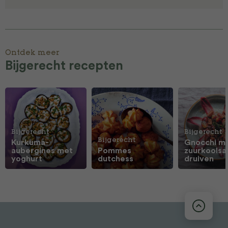
Ontdek meer
Bijgerecht recepten
Bijgerecht
Bijgerecht
Bijgerecht
Kurkuma-
Gnocchi m
aubergines met
Pommes
zuurkoolsa
yoghurt
dutchess
druiven