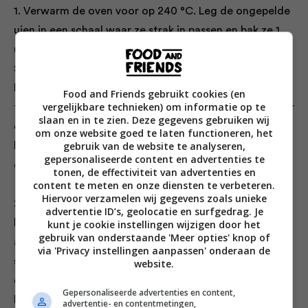
1. Verwarm de oven voor op 240 °C. Leg de ongepelde
uien in een schaal waar ze strak in passen en bak ze 1
uur in de oven, of tot ze zacht en licht geschroeid zijn.
Snijd na 30 minuten de bol knoflook doormidden en
leg beide helften bij de uien in de schaal. Hussel de
Food and Friends gebruikt cookies (en
vergelijkbare technieken) om informatie op te
takjes tijm en de hazelnoten in een beetje olijfolie door
slaan en in te zien. Deze gegevens gebruiken wij
elkaar en verdeel dit 5 minuten voor het einde van de
om onze website goed te laten functioneren, het
gebruik van de website te analyseren,
baktijd over de uien. Haal de schaal uit de oven en laat
gepersonaliseerde content en advertenties te
de boel afkoelen.
tonen, de effectiviteit van advertenties en
content te meten en onze diensten te verbeteren.
Hiervoor verzamelen wij gegevens zoals unieke
2. Was de bittere blaadjes sla en trek ze los (ik neem
advertentie ID’s, geolocatie en surfgedrag. Je
hier altijd ruim de tijd voor en prepareer elk blaadje
kunt je cookie instellingen wijzigen door het
gebruik van onderstaande 'Meer opties' knop of
afhankelijk van de grootte – grotere exemplaren
via 'Privacy instellingen aanpassen' onderaan de
scheur ik in stukjes en kleinere laat ik heel). Knijp voor
website.
de dressing boven een kom de geroosterde tenen
Gepersonaliseerde advertenties en content,
knoflook uit hun jasje en prak ze fijn. Meng de mosterd
advertentie- en contentmetingen,