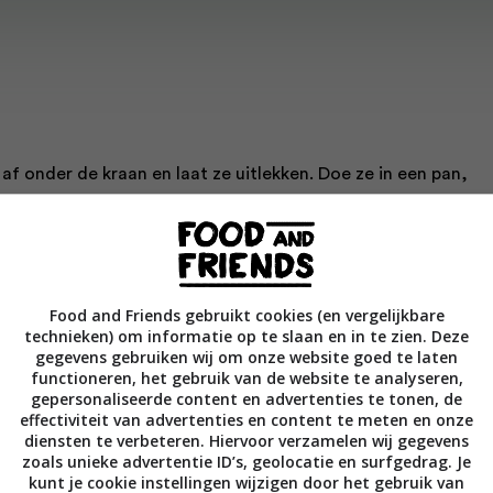
n af onder de kraan en laat ze uitlekken. Doe ze in een pan,
erbij en breng aan de kook. Draai het vuur laag, leg het deks
t ongeveer 20 minuten zachtjes koken, of tot ze gaar zijn en
beerd. Laat ze dan afkoelen. Breng ondertussen opnieuw een
 aan de kook.
Food and Friends gebruikt cookies (en vergelijkbare
technieken) om informatie op te slaan en in te zien. Deze
gegevens gebruiken wij om onze website goed te laten
uitenste blaadjes van de spruitjes en snijd ze in heel dunne
functioneren, het gebruik van de website te analyseren,
elfde met de boerenkool, maar snijd eerst de dikke nerven er
gepersonaliseerde content en advertenties te tonen, de
effectiviteit van advertenties en content te meten en onze
pruiten in het kokende water en blancheer ze maximaal 1 minu
diensten te verbeteren. Hiervoor verzamelen wij gegevens
een vergiet en spoel ze meteen af onder de koude kraan. Dep
zoals unieke advertentie ID’s, geolocatie en surfgedrag. Je
kunt je cookie instellingen wijzigen door het gebruik van