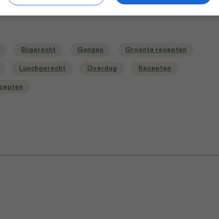
Bewaar rece
Bijgerecht
Gangen
Groente recepten
Lunchgerecht
Overdag
Recepten
ecepten