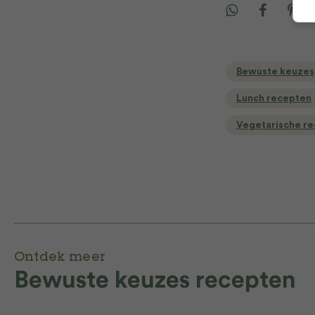
Bewuste keuzes
Lunch recepten
Vegetarische r
Ontdek meer
Bewuste keuzes recepten