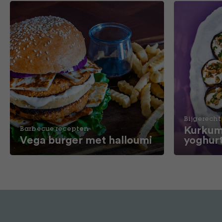
Bijgerecht
Kurkum
Barbecue recepten
Vega burger met halloumi
yoghur