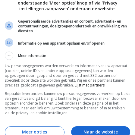
onderstaande 'Meer opties' knop of via 'Privacy
instellingen aanpassen' onderaan de website.
ten in een droge koekenpan op middelhoog vuur tot ze bruin
Gepersonaliseerde advertenties en content, advertentie- en
l de sinaasappels en snijd ze in partjes.
contentmetingen, doelgroepenonderzoek en ontwikkeling van
diensten
ing door alle ingrediënten in een kommetje door elkaar te
Informatie op een apparaat opslaan en/of openen
t.
Meer informatie
neden boerenkool in een grote schaal, schenk de helft van d
Uw persoonsgegevens worden verwerkt en informatie van uw apparaat
(cookies, unieke ID's en andere apparaatgegevens) kan worden
 en meng hem er gedurende een paar minuten met je handen
opgeslagen door, geopend door en gedeeld met 332 partners of
specifiek door deze site worden gebruikt. Wij en onze partners kunnen
 zacht wordt. Voeg nu de uitgelekte spruitjes, linzen, noten,
precieze geolocatiegegevens gebruiken.
Lijst met partners.
berry’s en de rest van de dressing erbij en schep alles met je
Bepaalde leveranciers kunnen uw persoonsgegevens verwerken op basis
er meteen of laat even staan zodat de smaken intrekken.
van gerechtvaardigd belang. U kunt hiertegen bezwaar maken door uw
opties hieronder te beheren. Zoek onderaan deze pagina of in het
sitemenu naar een link om uw toestemming te beheren of in te trekken
via de privacy- en cookie-instellingen.
David Frenkiel & Luise Vindahl Fotografie David Frenkiel
Meer opties
Naar de website