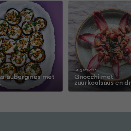
Bijgerecht
a-aubergines met
Gnocchi met
t
zuurkoolsaus en d