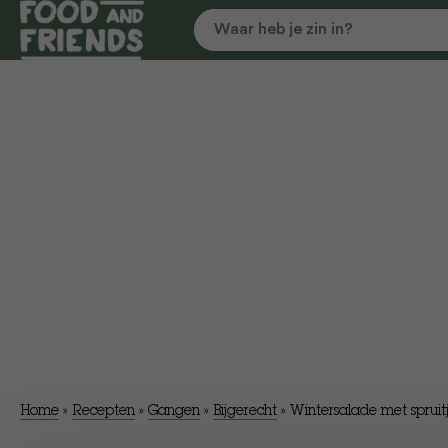
Home
»
Recepten
»
Gangen
»
Bijgerecht
»
Wintersalade met spruitj