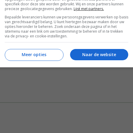
specifiek door deze site worden gebruikt. Wij en onze partners kunnen
precieze geolocatiegegevens gebruiken.
Lijst met partners.
Bewaar rece
Bepaalde leveranciers kunnen uw persoonsgegevens verwerken op basis
van gerechtvaardigd belang. U kunt hiertegen bezwaar maken door uw
opties hieronder te beheren. Zoek onderaan deze pagina of in het
sitemenu naar een link om uw toestemming te beheren of in te trekken
via de privacy- en cookie-instellingen.
n
Comfort Food
Gangen
Gelegenheid
en
Kinderrecepten
Leuke recepten voor kinderen
Meer opties
Naar de website
tbijt recepten
Overdag
Toetjes & ander zoets