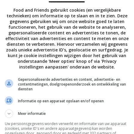
 van de pan en houd zolang apart.
Food and Friends gebruikt cookies (en vergelijkbare
technieken) om informatie op te slaan en in te zien. Deze
gegevens gebruiken wij om onze website goed te laten
ote kom het ei, de poedersuiker en melk door elkaar. Wentel 
functioneren, het gebruik van de website te analyseren,
of ander brood) erdoor – zorg ervoor dat ze goed met het
gepersonaliseerde content en advertenties te tonen, de
effectiviteit van advertenties en content te meten en onze
ijn.
diensten te verbeteren. Hiervoor verzamelen wij gegevens
zoals unieke advertentie ID’s, geolocatie en surfgedrag. Je
kunt je cookie instellingen wijzigen door het gebruik van
r in een grote koekenpan op middelhoog vuur. Leg zodra de
onderstaande 'Meer opties' knop of via 'Privacy
neden brioche erin en bak ze in 1–2 minuten per kant goudbru
instellingen aanpassen' onderaan de website.
an en laat ze
Gepersonaliseerde advertenties en content, advertentie- en
p keukenpapier.
contentmetingen, doelgroepenonderzoek en ontwikkeling van
diensten
brioche en schep de yoghurt erop, gevolgd door de
Informatie op een apparaat opslaan en/of openen
n druppel de gesmolten chocolade erover. Leg de tweede s
Meer informatie
n sandwich krijgt,
dden en bestuif met de extra poedersuiker.
Uw persoonsgegevens worden verwerkt en informatie van uw apparaat
(cookies, unieke ID's en andere apparaatgegevens) kan worden
opgeslagen door, geopend door en gedeeld met 332 partners of