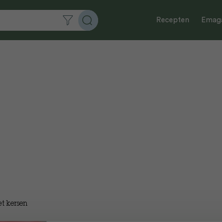
Recepten
Emaga
et kersen