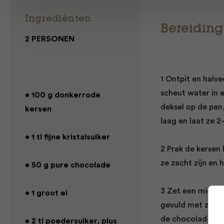
Ingrediënten
Bereiding
2 PERSONEN
1 Ontpit en halve
scheut water in 
• 100 g donkerrode
deksel op de pan,
kersen
laag en laat ze 
• 1 tl fijne kristalsuiker
2 Prak de kersen 
ze zacht zijn en h
• 50 g pure chocolade
3 Zet een middel
• 1 groot ei
gevuld met zacht
de chocolade in s
• 2 tl poedersuiker, plus