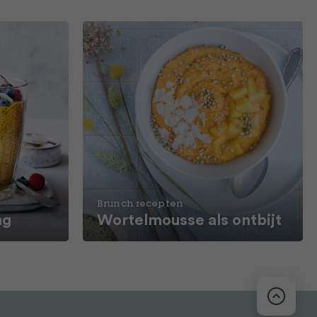
Brunch recepten
ng
Wortelmousse als ontbijt