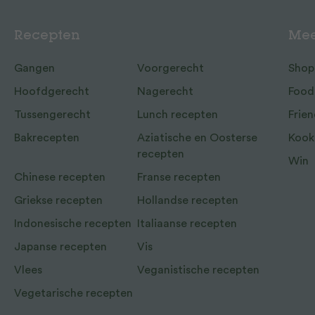
Recepten
Mee
Gangen
Voorgerecht
Shop
Hoofdgerecht
Nagerecht
Food
Tussengerecht
Lunch recepten
Frien
Bakrecepten
Aziatische en Oosterse
Kook
recepten
Win
Chinese recepten
Franse recepten
Griekse recepten
Hollandse recepten
Indonesische recepten
Italiaanse recepten
Japanse recepten
Vis
Vlees
Veganistische recepten
Vegetarische recepten