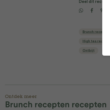
Deel dit recept
Brunch recepte
High tea recept
Ontbijt
On
Ontdek meer
Brunch recepten recepten