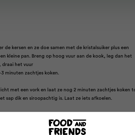
er de kersen en ze doe samen met de kristalsuiker plus een
een kleine pan. Breng op hoog vuur aan de kook, leg dan het
 draai het vuur
2–3 minuten zachtjes koken.
licht met een vork en laat ze nog 2 minuten zachtjes koken t
et sap dik en siroopachtig is. Laat ze iets afkoelen.
grote hittebestendige kom op een pan die voor de helft is
jes kokend water (de kom mag het water net niet raken). Br
tukjes en laat ze al roerend met een pollepel smelten in de 