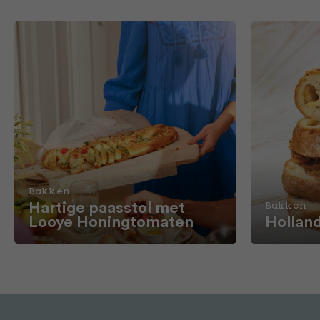
Bakken
Hartige paasstol met
Bakken
Looye Honingtomaten
Hollan