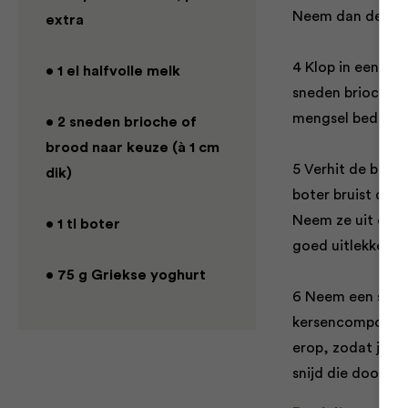
Neem dan de kom
extra
4 Klop in een gr
• 1 el halfvolle melk
sneden brioche (
mengsel bedekt z
• 2 sneden brioche of
brood naar keuze (à 1 cm
5 Verhit de bote
dik)
boter bruist de s
Neem ze uit de p
• 1 tl boter
goed uitlekken o
• 75 g Griekse yoghurt
6 Neem een snee 
kersencompote e
erop, zodat je ee
snijd die doormi