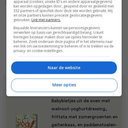
apparaat (cookies, unieke ID's en andere apparaatgegevens)
kan worden opgeslagen door, geopend door en gedeeld met
332 partners of specifiek door deze site worden gebruikt. Wij
en onze partners kunnen precieze geolocatiegegevens
gebruiken.
Lijst met partners.
Bewuste keuzes
Gangen
Bepaalde leveranciers kunnen uw persoonsgegevens
verwerken op basis van gerechtvaardigd belang. U kunt
Groente recepten
Hoofdgerecht
hiertegen bezwaar maken door uw opties hieronder te
beheren. Zoek onderaan deze pagina of in het sitemenu naar
Lunchgerecht
Recepten
een link om uw toestemming te beheren of in te trekken via de
privacy- en cookie-instellingen.
Vegetarische recepten
Naar de website
Dit recept komt uit:
Meer opties
veg!
Babybietjes uit de oven met
walnoot-yoghurtdressing,
frittata met zomergroenten en
geitenkaas, en paddenstoelen-