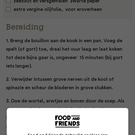
zeezout en versgemalen zwarte peper
extra vergine olijfolie, voor eroverheen
Bereiding
1. Breng de bouillon aan de kook in een pan. Voeg de
spelt (of gort) toe, draai het vuur laag en laat koken
tot deze bijna gaar is, ongeveer 15 minuten (bij gort
iets langer).
2. Verwijder intussen grove nerven uit de kool of
spinazie en scheur de bladeren in grove stukken.
3. Doe de wortel, erwtjes en bonen door de soep. Als
deze weer kookt, voeg je de kool of spinazie toe en
laat je de soep nog 2–3 minuten doorkoken, tot alles
net gaar is. Breng op smaak met zout en peper en
schep in kommen. Maak af met een flinke schet