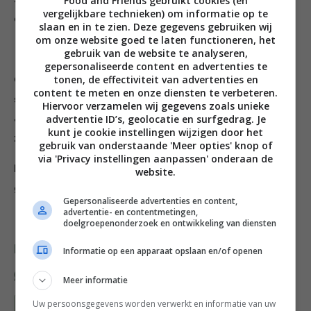
Food and Friends gebruikt cookies (en
vergelijkbare technieken) om informatie op te
olijfolie en dien op.
slaan en in te zien. Deze gegevens gebruiken wij
om onze website goed te laten functioneren, het
Variatie
gebruik van de website te analyseren,
gepersonaliseerde content en advertenties te
tonen, de effectiviteit van advertenties en
Gebruik een pastinaak in plaats van wortel, of in
content te meten en onze diensten te verbeteren.
stukjes gesneden sperziebonen in plaats van erwtjes.
Hiervoor verzamelen wij gegevens zoals unieke
advertentie ID’s, geolocatie en surfgedrag. Je
Je kunt bijna alle groenten in deze soep gebruiken,
kunt je cookie instellingen wijzigen door het
zelfs spruitjes of botersla.
gebruik van onderstaande 'Meer opties' knop of
via 'Privacy instellingen aanpassen' onderaan de
Nog meer groenten-recepten? Download hier het
website.
gratis groente-weekmenu:
Gepersonaliseerde advertenties en content,
advertentie- en contentmetingen,
doelgroepenonderzoek en ontwikkeling van diensten
Deel dit recept
Informatie op een apparaat opslaan en/of openen
Meer informatie
Uw persoonsgegevens worden verwerkt en informatie van uw
Bewaar recept