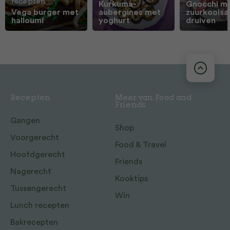
recepten
Kurkuma-
Gnocchi m
Vega burger met
aubergines met
zuurkoolsa
halloumi
yoghurt
druiven
Recepten
Meer van Food and
Friends
Gangen
Shop
Voorgerecht
Food & Travel
Hoofdgerecht
Friends
Nagerecht
Kooktips
Tussengerecht
Win
Lunch recepten
Bakrecepten