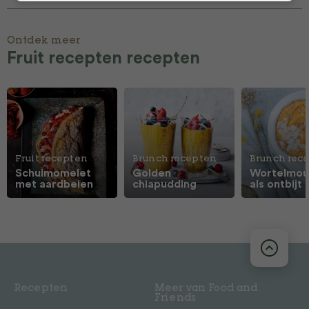
Ontdek meer
Fruit recepten recepten
Fruit recepten
Brunch recepten
Brunch rec
Schuimomelet
Golden
Wortelmou
met aardbeien
chiapudding
als ontbijt
Recepten
Meer van Food and
Friends