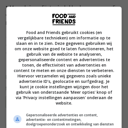
1. Meng de ingrediënten in de blender; voeg zo nodig
water toe om de gewenste dikte van de smoothie te
krijgen.
Food and Friends gebruikt cookies (en
Dit recept is onderdeel van een gratis weekmenu met
vergelijkbare technieken) om informatie op te
slaan en in te zien. Deze gegevens gebruiken wij
recepten uit Groene sapjes. Klik op onderstaande
om onze website goed te laten functioneren, het
afbeelding voor het volledige weekmenu.
gebruik van de website te analyseren,
gepersonaliseerde content en advertenties te
tonen, de effectiviteit van advertenties en
content te meten en onze diensten te verbeteren.
Hiervoor verzamelen wij gegevens zoals unieke
Deel dit recept
advertentie ID’s, geolocatie en surfgedrag. Je
kunt je cookie instellingen wijzigen door het
gebruik van onderstaande 'Meer opties' knop of
via 'Privacy instellingen aanpassen' onderaan de
Bewaar recept
website.
Gepersonaliseerde advertenties en content,
advertentie- en contentmetingen,
doelgroepenonderzoek en ontwikkeling van diensten
Fruit recepten
Groente recepten
Overdag