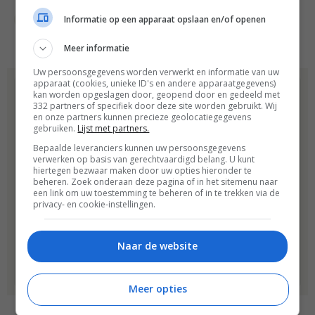
Informatie op een apparaat opslaan en/of openen
Recepten
Smoothies
Superfood
Meer informatie
Uw persoonsgegevens worden verwerkt en informatie van uw
apparaat (cookies, unieke ID's en andere apparaatgegevens)
Dit recept komt uit:
kan worden opgeslagen door, geopend door en gedeeld met
Groene sapjes
332 partners of specifiek door deze site worden gebruikt. Wij
en onze partners kunnen precieze geolocatiegegevens
gebruiken.
Lijst met partners.
Maak nu thuis de lekkerste
Bepaalde leveranciers kunnen uw persoonsgegevens
gezonde sapjes met behulp van
verwerken op basis van gerechtvaardigd belang. U kunt
hiertegen bezwaar maken door uw opties hieronder te
het boek ‘groene sapjes’. Op
beheren. Zoek onderaan deze pagina of in het sitemenu naar
elke spread staat een simpel
een link om uw toestemming te beheren of in te trekken via de
privacy- en cookie-instellingen.
recept met een mooie,
duidelijke foto. Ook staat…
Naar de website
Bestel
Meer opties