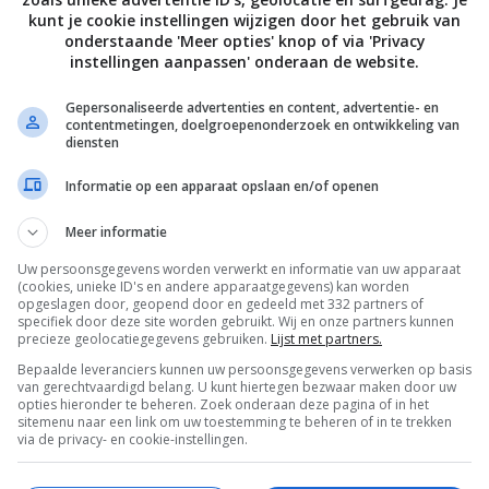
ven en dek af met folie. Laat 5 minuten staan.
kunt je cookie instellingen wijzigen door het gebruik van
onderstaande 'Meer opties' knop of via 'Privacy
instellingen aanpassen' onderaan de website.
rk door de couscous en meng de groente en citroensap er
. Bestrooi met amandel en munt. Serveer met de vis, wat ex
Gepersonaliseerde advertenties en content, advertentie- en
contentmetingen, doelgroepenonderzoek en ontwikkeling van
chep Griekse yoghurt.
diensten
Informatie op een apparaat opslaan en/of openen
Bewaar rece
Meer informatie
Uw persoonsgegevens worden verwerkt en informatie van uw apparaat
(cookies, unieke ID's en andere apparaatgegevens) kan worden
opgeslagen door, geopend door en gedeeld met 332 partners of
ten
Diner voor 4 of meer
Gangen
Gelegenheid
specifiek door deze site worden gebruikt. Wij en onze partners kunnen
precieze geolocatiegegevens gebruiken.
Lijst met partners.
en
Hoofdgerecht
Recepten
Vis
Bepaalde leveranciers kunnen uw persoonsgegevens verwerken op basis
van gerechtvaardigd belang. U kunt hiertegen bezwaar maken door uw
opties hieronder te beheren. Zoek onderaan deze pagina of in het
sitemenu naar een link om uw toestemming te beheren of in te trekken
via de privacy- en cookie-instellingen.