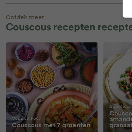
Ontdek meer
Couscous recepten recept
Appelrec
Cousco
amande
Comfort Food
Couscous met 7 groenten
granaa