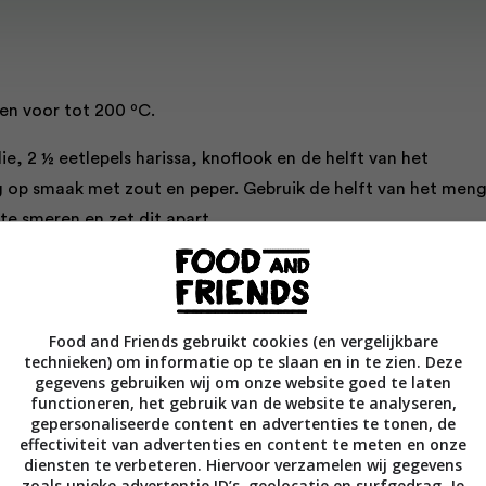
en voor tot 200 ºC.
lie, 2 ½ eetlepels harissa, knoflook en de helft van het
g op smaak met zout en peper. Gebruik de helft van het meng
te smeren en zet dit apart.
l en ui met de rest van het harissa-mengsel en leg het op de
t 15 minuten, roer en schep om halverwege de baktijd.
Food and Friends gebruikt cookies (en vergelijkbare
sjes met de wortel en ui op de bakplaat en bak nog 10 minute
technieken) om informatie op te slaan en in te zien. Deze
gegevens gebruiken wij om onze website goed te laten
neerde vis op de groente en bak 15 minuten, tot gaar.
functioneren, het gebruik van de website te analyseren,
gepersonaliseerde content en advertenties te tonen, de
at uit de oven. Leg de vis en groente op een schaal en houd
effectiviteit van advertenties en content te meten en onze
diensten te verbeteren. Hiervoor verzamelen wij gegevens
 couscous over de bakplaat en giet hier de hete bouillon
zoals unieke advertentie ID’s, geolocatie en surfgedrag. Je