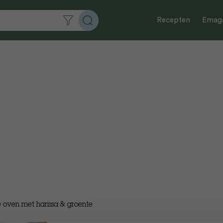
Recepten
Emaga
de oven met harissa & groente