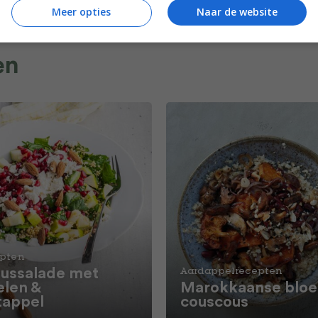
Meer opties
Naar de website
en
epten
ussalade met
Aardappelrecepten
len &
Marokkaanse blo
tappel
couscous