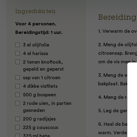
Ingrediënten
Bereiding
Voor 4 personen.
1. Verwarm de ov
Bereidingstijd: 1 uur.
2. Meng de olijfo
3 el olijfolie
citroensap. Bren
4 el harissa
om de vis mee in 
2 tenen knoflook,
gepeld en geperst
3. Meng de worte
sap van 1 citroen
bakplaat. Bak di
4 dikke visfilets
500 g bospeen
4. Meng de radij
2 rode uien, in parten
gesneden
5. Leg de gemari
200 g radijsjes
6. Haal de bakpla
225 g couscous
warm. Verdeel de
375 ml hete