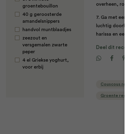
overheen, roer e
groentebouillon
40 g geroosterde
7. Ga met een vo
amandelsnippers
luchtig doorheen
handvol muntblaadjes
harissa en een s
zeezout en
versgemalen zwarte
Deel dit recept
peper
4 el Griekse yoghurt,
voor erbij
Couscous recep
Groente recept