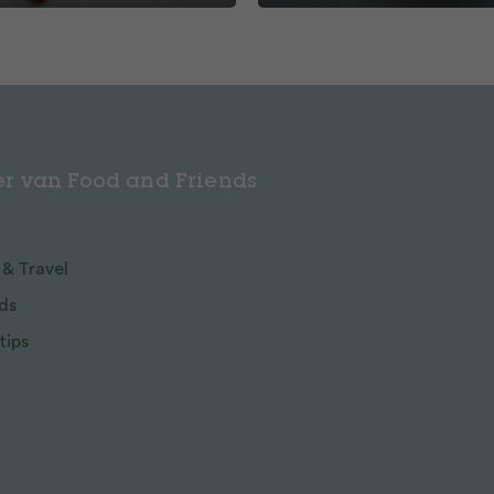
r van Food and Friends
 & Travel
ds
tips