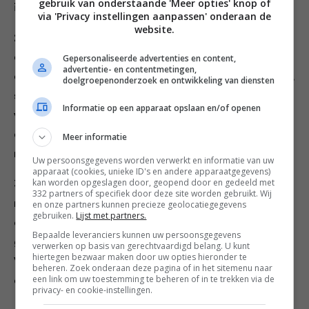
gebruik van onderstaande 'Meer opties' knop of
iets afkoelen.
via 'Privacy instellingen aanpassen' onderaan de
website.
2 Laat twee derde van de boter langzaam smelten in
een diepe pan met dikke bodem en roer de vanille
Gepersonaliseerde advertenties en content,
advertentie- en contentmetingen,
en fijngesneden peren erdoor. Roer na 1 minuut de rijst,
doelgroepenonderzoek en ontwikkeling van diensten
suiker en tijm erdoor, draai het vuur middelhoog en
Informatie op een apparaat opslaan en/of openen
voeg al roerend de wijn toe. Blijf regelmatig roeren tot
de wijn bijna is verdampt en voeg dan geleidelijk de
Meer informatie
melk toe.
Uw persoonsgegevens worden verwerkt en informatie van uw
apparaat (cookies, unieke ID's en andere apparaatgegevens)
kan worden opgeslagen door, geopend door en gedeeld met
3 Verhit de rijst 16–17 minuten op laag vuur en roer
332 partners of specifiek door deze site worden gebruikt. Wij
regelmatig zodat het zetmeel uit de rijst vrijkomt en
en onze partners kunnen precieze geolocatiegegevens
gebruiken.
Lijst met partners.
de risotto een zijdeachtige textuur krijgt ‒ als de rijst
Bepaalde leveranciers kunnen uw persoonsgegevens
gaar is, moet-ie heel zacht zijn maar nog niet pappig.
verwerken op basis van gerechtvaardigd belang. U kunt
hiertegen bezwaar maken door uw opties hieronder te
Voeg eventueel een scheutje melk of water toe voor
beheren. Zoek onderaan deze pagina of in het sitemenu naar
een link om uw toestemming te beheren of in te trekken via de
de smeuïgheid.
privacy- en cookie-instellingen.