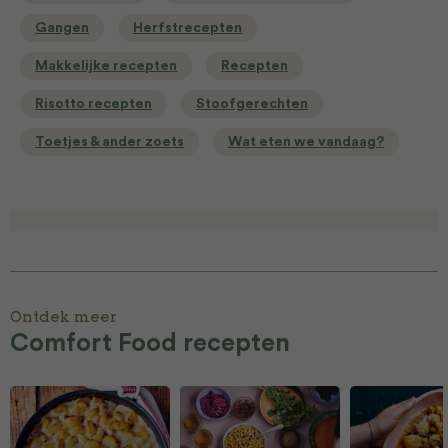
Gangen
Herfstrecepten
Makkelijke recepten
Recepten
Risotto recepten
Stoofgerechten
Toetjes & ander zoets
Wat eten we vandaag?
Ontdek meer
Comfort Food recepten