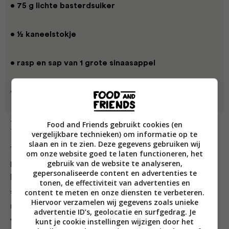
• 75 g lichte basterdsuiker
• ½ kaneelstokje
• rasp en sap van 1 grote sinaasappel
• 150 g bramen
Food and Friends gebruikt cookies (en
Bereiding
vergelijkbare technieken) om informatie op te
slaan en in te zien. Deze gegevens gebruiken wij
1 Begin met het herfstfruit: doe de pruimen en partjes
om onze website goed te laten functioneren, het
gebruik van de website te analyseren,
peer in een pan met dikke bodem, voeg de suiker,
gepersonaliseerde content en advertenties te
het kaneelstokje en de rasp plus het sap van de grote
tonen, de effectiviteit van advertenties en
content te meten en onze diensten te verbeteren.
sinaasappel toe. Leg het deksel op de pan en laat 15
Hiervoor verzamelen wij gegevens zoals unieke
minuten zachtjes koken. Voeg dan de bramen toe en
advertentie ID’s, geolocatie en surfgedrag. Je
verhit ze 5 minuten mee. Neem van het vuur en laat
kunt je cookie instellingen wijzigen door het