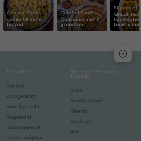
Bijgerecht
Comfort Food
Comfort Food
Gnudi met
Jamie Oliver’s
Couscous met 7
hazelnoten
hotpot
groenten
beurre noi
Recepten
Meer van Food and
Friends
Gangen
Shop
Voorgerecht
Food & Travel
Hoofdgerecht
Friends
Nagerecht
Kooktips
Tussengerecht
Win
Lunch recepten