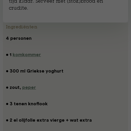
tijd klaar. Serveer met (stok)brood en
crudite.
Ingrediënten
4 personen
• 1
komkommer
• 300 ml Griekse yoghurt
• zout,
peper
• 3 tenen knoflook
• 2 el olijfolie extra vierge + wat extra