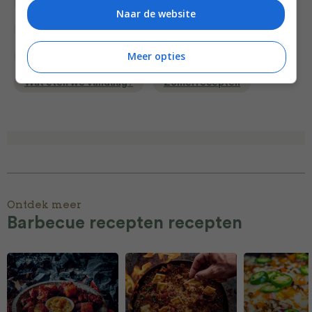
Recept van de dag
Recepten
Snacks
Naar de website
Snelle recepten
Superfood
Meer opties
Superfood recepten
Vegetarische recepten
Wat eten we vandaag?
Zomerrecepten
Ontdek meer
Barbecue recepten recepten