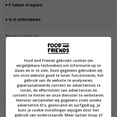
• 5 takjes oregano
• ½ tl chilivlokken
Bereiding
1. Halveer de komkommer in de lengte en
verwijder met een theelepel de zaadjes. Snijd
Food and Friends gebruikt cookies (en
in stukken, leg ze in een vergiet en bestrooi ze met
vergelijkbare technieken) om informatie op te
slaan en in te zien. Deze gegevens gebruiken wij
zout.
om onze website goed te laten functioneren, het
gebruik van de website te analyseren,
2. Pel en pers de knoflook en meng met de sojayoghurt
gepersonaliseerde content en advertenties te
en de olijfolie. Dep de komkommer droog en rasp
tonen, de effectiviteit van advertenties en
content te meten en onze diensten te verbeteren.
grof. Schep door de yoghurt en breng op smaak met
Hiervoor verzamelen wij gegevens zoals unieke
zout en peper.
advertentie ID’s, geolocatie en surfgedrag. Je
kunt je cookie instellingen wijzigen door het
gebruik van onderstaande 'Meer opties' knop of
3. Hak net voor het serveren de blaadjes oregano.