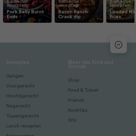
Barbecue
Barbecue
Barbecue
recepten
recepten
recepten
Pork Belly Burnt
Bacon Ranch
Loaded Na
Ends
Crack dip
Fries
Recepten
Meer van Food and
Friends
Gangen
Shop
Voorgerecht
Food & Travel
Hoofdgerecht
Friends
Nagerecht
Kooktips
Tussengerecht
Win
Lunch recepten