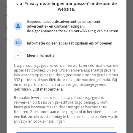
via 'Privacy instellingen aanpassen' onderaan de
Garneer de tzatziki met oregano en chilivlokken
website.
en besprenkel met wat olijfolie.
Gepersonaliseerde advertenties en content,
advertentie- en contentmetingen,
Deel dit recept
doelgroepenonderzoek en ontwikkeling van diensten
Informatie op een apparaat opslaan en/of openen
Bewaar recept
Meer informatie
Uw persoonsgegevens worden verwerkt en informatie van uw
apparaat (cookies, unieke ID's en andere apparaatgegevens)
kan worden opgeslagen door, geopend door en gedeeld met
Barbecue recepten
Bewuste keuzes
332 partners of specifiek door deze site worden gebruikt. Wij
en onze partners kunnen precieze geolocatiegegevens
gebruiken.
Lijst met partners.
Bijgerecht
Gangen
Gelegenheid
Bepaalde leveranciers kunnen uw persoonsgegevens
Glutenvrije recepten
Griekse recepten
verwerken op basis van gerechtvaardigd belang. U kunt
hiertegen bezwaar maken door uw opties hieronder te
beheren. Zoek onderaan deze pagina of in het sitemenu naar
Groente recepten
Keukens
een link om uw toestemming te beheren of in te trekken via de
privacy- en cookie-instellingen.
Makkelijke recepten
Moederdag recepten