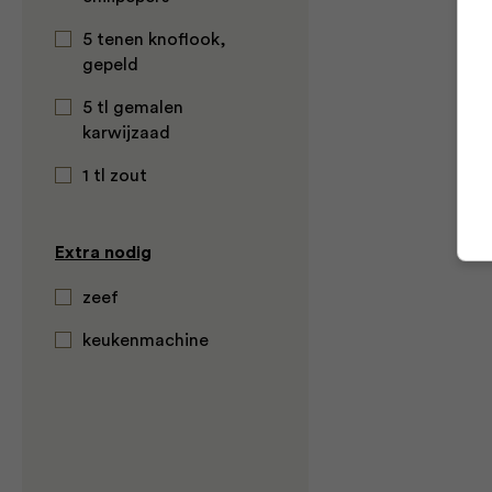
5 tenen knoflook,
gepeld
5 tl gemalen
karwijzaad
1 tl zout
Extra nodig
zeef
keukenmachine