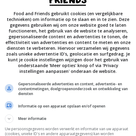
met het
Food and Friends gebruikt cookies (en vergelijkbare
ut.
technieken) om informatie op te slaan en in te zien. Deze
gegevens gebruiken wij om onze website goed te laten
functioneren, het gebruik van de website te analyseren,
Bewaar rece
gepersonaliseerde content en advertenties te tonen, de
effectiviteit van advertenties en content te meten en onze
diensten te verbeteren. Hiervoor verzamelen wij gegevens
zoals unieke advertentie ID’s, geolocatie en surfgedrag. Je
kunt je cookie instellingen wijzigen door het gebruik van
onderstaande 'Meer opties' knop of via 'Privacy
 meer
Gangen
Gelegenheid
Hoofdgerecht
instellingen aanpassen' onderaan de website.
Soepen
Vis
Gepersonaliseerde advertenties en content, advertentie- en
contentmetingen, doelgroepenonderzoek en ontwikkeling van
diensten
Informatie op een apparaat opslaan en/of openen
Meer informatie
Uw persoonsgegevens worden verwerkt en informatie van uw apparaat
(cookies, unieke ID's en andere apparaatgegevens) kan worden