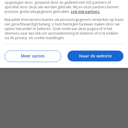
opgeslagen door, geopend door en gedeeld met 332 partners of
specifiek door deze site worden gebruikt. Wij en onze partners kunnen
precieze geolocatiegegevens gebruiken.
Lijst met partners.
Bepaalde leveranciers kunnen uw persoonsgegevens verwerken op basis
van gerechtvaardigd belang. U kunt hiertegen bezwaar maken door uw
opties hieronder te beheren. Zoek onderaan deze pagina of in het
sitemenu naar een link om uw toestemming te beheren of in te trekken
via de privacy- en cookie-instellingen.
Meer opties
Naar de website