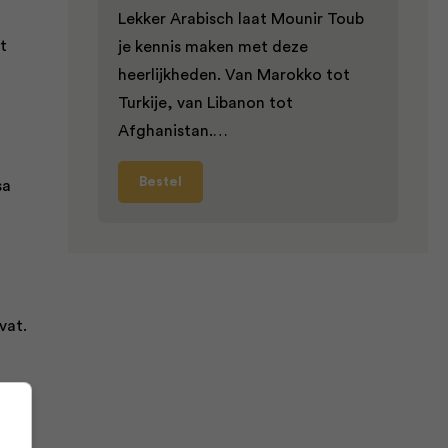
Lekker Arabisch laat Mounir Toub
t
je kennis maken met deze
heerlijkheden. Van Marokko tot
Turkije, van Libanon tot
Afghanistan.…
Bestel
sa
vat.
.