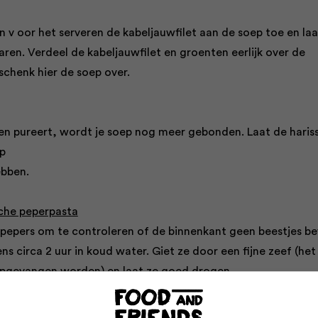
 v oor het serveren de kabeljauwfilet aan de soep toe en laa
ren. Verdeel de kabeljauwfilet en groenten eerlijk over de
henk hier de soep over.
nten pureert, wordt je soep nog meer gebonden. Laat de haris
ep
ebben.
sche peperpasta
lipepers om te controleren of de binnenkant geen beestjes be
s circa 2 uur in koud water. Giet ze door een fijne zeef (het
pgevangen worden) en laat ze goed drogen.
 samen met de knoflook in een keukenmachine tot een pasta