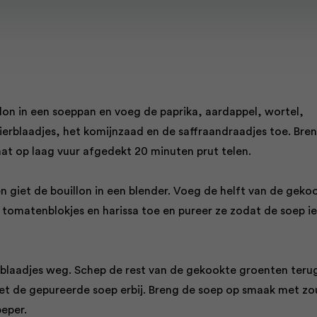
llon in een soeppan en voeg de paprika, aardappel, wortel,
rierblaadjes, het komijnzaad en de saffraandraadjes toe. Bre
aat op laag vuur afgedekt 20 minuten prut telen.
n giet de bouillon in een blender. Voeg de helft van de geko
tomatenblokjes en harissa toe en pureer ze zodat de soep ie
erblaadjes weg. Schep de rest van de gekookte groenten terug
et de gepureerde soep erbij. Breng de soep op smaak met zo
eper.