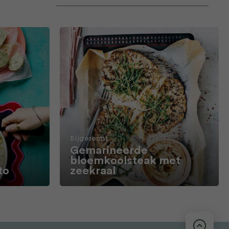
Bijgerecht
Gemarineerde
bloemkoolsteak met
to
zeekraal