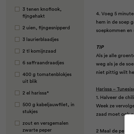
3 tenen knoflook,
4. Voeg 5 minuten
fijngehakt
hem in de soep ga
2 uien, fijngesnipperd
soepkommen en sc
3 laurierblaadjes
TIP
2 tl komijnzaad
Als je alle groe
6 saffraandraadjes
weg als je de so
niet pittig wilt h
400 g tomatenblokjes
uit blik
Harissa – Tunesi
2 el harissa*
1. Halveer de chi
500 g kabeljauwfilet, in
Week ze vervolgen
stukjes
zaad moet ook o
zout en versgemalen
zwarte peper
2 Maal de pepers