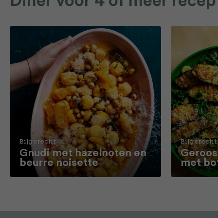
Diner voor 4 of meer recep
Bijgerecht
Bijgerecht
Gnudi met hazelnoten en
Geroos
beurre noisette
met bo