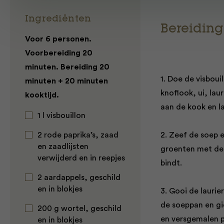
Ingrediënten
Bereiding
Voor 6 personen.
Voorbereiding 20
minuten. Bereiding 20
1. Doe de visboui
minuten + 20 minuten
knoflook, ui, lau
kooktijd.
aan de kook en l
1 l visbouillon
2 rode paprika’s, zaad
2. Zeef de soep e
en zaadlijsten
groenten met de 
verwijderd en in reepjes
bindt.
2 aardappels, geschild
en in blokjes
3. Gooi de lauri
de soeppan en gi
200 g wortel, geschild
en versgemalen p
en in blokjes