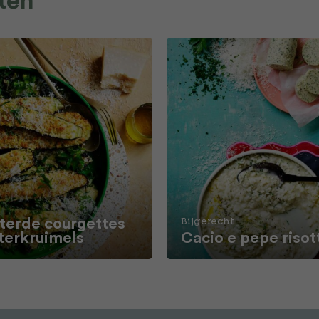
ten
terde courgettes
Bijgerecht
terkruimels
Cacio e pepe risot