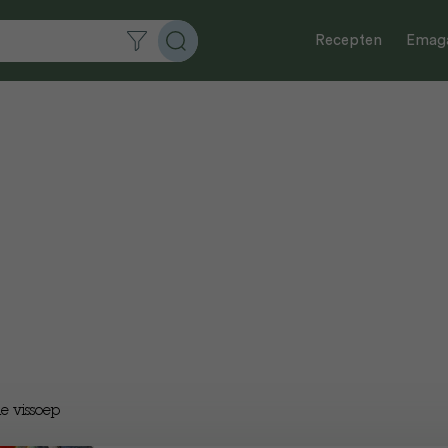
Recepten
Emaga
he vissoep