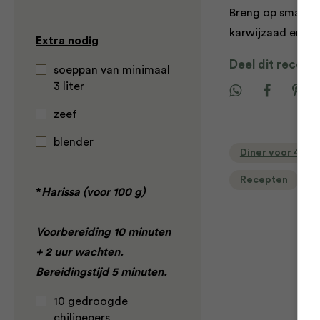
Breng op smaak 
karwijzaad en zo
Extra nodig
Deel dit recept
soeppan van minimaal
3 liter
zeef
blender
Diner voor 4 of
Recepten
*
Harissa (voor 100 g)
Voorbereiding 10 minuten
+ 2 uur wachten.
Bereidingstijd 5 minuten.
10 gedroogde
chilipepers