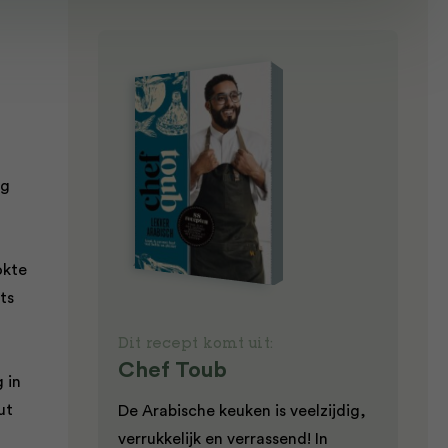
ng
okte
ts
Dit recept komt uit:
Chef Toub
 in
ut
De Arabische keuken is veelzijdig,
verrukkelijk en verrassend! In