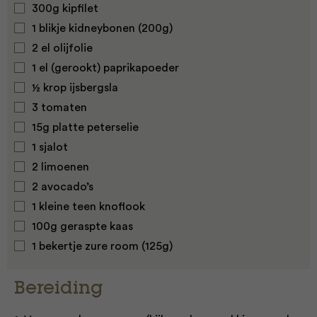
300g kipfilet
1 blikje kidneybonen (200g)
2 el olijfolie
1 el (gerookt) paprikapoeder
½ krop ijsbergsla
3 tomaten
15g platte peterselie
1 sjalot
2 limoenen
2 avocado’s
1 kleine teen knoflook
100g geraspte kaas
1 bekertje zure room (125g)
Bereiding