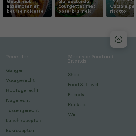
Bijgerecht
Gnudi met
Geroosterde
hazelnoten en
courgettes met
Cacio e pe
beurre noisette
boterkruimels
risotto
Recepten
Meer van Food and
Friends
Gangen
Shop
Voorgerecht
Food & Travel
Hoofdgerecht
Friends
Nagerecht
Kooktips
Tussengerecht
Win
Lunch recepten
Bakrecepten