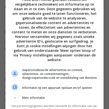
van de tomaat met de peterselie en doe in een
vergelijkbare technieken) om informatie op te
kommetje.
slaan en in te zien. Deze gegevens gebruiken wij
om onze website goed te laten functioneren, het
Guacamole
gebruik van de website te analyseren,
gepersonaliseerde content en advertenties te
7. Snipper de sjalot (snijd hem in piepkleine stukjes) en
tonen, de effectiviteit van advertenties en
pers 1 limoen uit.
content te meten en onze diensten te verbeteren.
Hiervoor verzamelen wij gegevens zoals unieke
advertentie ID’s, geolocatie en surfgedrag. Je
8. Halveer de avocado’s in de lengte, schep de pit eruit
kunt je cookie instellingen wijzigen door het
met een theelepel en schep het vruchtvlees eruit met
gebruik van onderstaande 'Meer opties' knop of
via 'Privacy instellingen aanpassen' onderaan de
een grote lepel. Doe de avocado in een kom en schenk
website.
de helft van het limoensap erbij.
Gepersonaliseerde advertenties en content,
9. Prak de avocado grof met een vork. Pers de
advertentie- en contentmetingen,
doelgroepenonderzoek en ontwikkeling van diensten
knoflook erboven, roer de sjalot en de overgebleven
een derde gesneden tomaat erdoor. En zout en nog
Informatie op een apparaat opslaan en/of openen
wat limoensap als je dat lekker vindt. Maar proef eerst
Meer informatie
even. Nu is de guacamole klaar
Uw persoonsgegevens worden verwerkt en informatie van uw