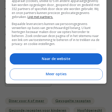
apparaat (cookies, unieke ID's en andere apparaatgegevens)
10. Verwarm de tostada’s in de oven zoals op de
kan worden opgeslagen door, geopend door en gedeeld met
332 partners of specifiek door deze site worden gebruikt. Wij
verpakking staat. Maak een tostada met sla, kip,
en onze partners kunnen precieze geolocatiegegevens
guacamole en zure room. Bestrooi met kaas.
gebruiken.
Lijst met partners.
Bepaalde leveranciers kunnen uw persoonsgegevens
Of doe alle toppings in kommetjes. En laat iedereen
verwerken op basis van gerechtvaardigd belang. U kunt
hiertegen bezwaar maken door uw opties hieronder te
aan tafel lekker zelf bepalen wat ze in of op de
beheren. Zoek onderaan deze pagina of in het sitemenu naar
een link om uw toestemming te beheren of in te trekken via de
tostada doen. Serveer met partjes limoen, zoals in
privacy- en cookie-instellingen.
Mexico
Naar de website
Deel dit recept
Meer opties
Bewaar recept
Diner voor 4 of meer
Gevogelte recepten
Gezonde recepten voor kinderen
Hoofdgerecht