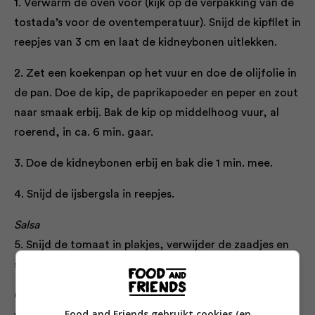
1. Verwarm de oven voor (kijk op de verpakking van de
tostada’s voor de oventemperatuur). Snijd de kipfilet in
reepjes van 3 cm en laat de kidneybonen uitlekken.
2. Zet een koekenpan op het vuur en doe de olijfolie in
de pan. Doe de kip, de paprikapoeder en peper en zout
naar smaak erbij. Bak de kip op middelhoog vuur, al
roerend, in ca. 6 min. gaar.
3. Doe de kidneybonen erbij en bak die 1 min. mee.
4. Snijd de ijsbergsla in reepjes.
Salsa
5. Snijd de tomaat in plakjes, verwijder de zaadjes en
snijd het vruchtvlees in kleine blokjes van 1 cm.
6. Snijd de peterselieblaadjes fijn. Meng twee derde
Food and Friends gebruikt cookies (en