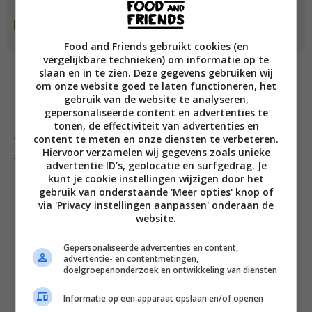
1 limoen, in partjes
Food and Friends gebruikt cookies (en
vergelijkbare technieken) om informatie op te
Bereiding
slaan en in te zien. Deze gegevens gebruiken wij
om onze website goed te laten functioneren, het
gebruik van de website te analyseren,
gepersonaliseerde content en advertenties te
tonen, de effectiviteit van advertenties en
content te meten en onze diensten te verbeteren.
1. Verhit wat van de olie in een pan op middelhoog
Hiervoor verzamelen wij gegevens zoals unieke
vuur. Voeg de rodecurrypasta toe en bak 1 minuut mee.
advertentie ID’s, geolocatie en surfgedrag. Je
kunt je cookie instellingen wijzigen door het
gebruik van onderstaande 'Meer opties' knop of
2. Voeg het citroengras, de galangawortel, djeroek
via 'Privacy instellingen aanpassen' onderaan de
website.
peroet, kokosmelk en bouillon toe. Breng dit alles aan
de kook, voeg dan de garnalen en sugarsnaps toe en
Gepersonaliseerde advertenties en content,
laat 3 minuten zachtjes koken.
advertentie- en contentmetingen,
doelgroepenonderzoek en ontwikkeling van diensten
3. Voeg de oesterzwammen toe en verwarm ze 3
Informatie op een apparaat opslaan en/of openen