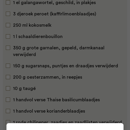
1 el galangawortel, geschild, in plakjes
3 djeroek peroet (kaffirlimoenblaadjes)
250 ml kokosmelk
1 l schaaldierenbouillon
350 g grote garnalen, gepeld, darmkanaal
verwijderd
150 g sugarsnaps, puntjes en draadjes verwijderd
200 g oesterzammen, in reepjes
10 g taugé
1 handvol verse Thaise basilicumblaadjes
1 handvol verse korianderblaadjes
1 rode chilipeper, zaadjes en zaadlijsten verwijderd,
in ringetjes