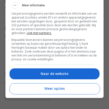
minuten mee. Breng de soep met zout op smaak en
Meer informatie
verdeel hem over
Uw persoonsgegevens worden verwerkt en informatie van uw
apparaat (cookies, unieke ID's en andere apparaatgegevens)
kan worden opgeslagen door, geopend door en gedeeld met
4. kommen, samen met de taugé, de basilicum- en
332 partners of specifiek door deze site worden gebruikt. Wij
korianderblaadjes, plus de ringetjes rode chilipeper.
en onze partners kunnen precieze geolocatiegegevens
gebruiken.
Lijst met partners.
Serveer en geef de partjes limoen erbij.
Bepaalde leveranciers kunnen uw persoonsgegevens
verwerken op basis van gerechtvaardigd belang. U kunt
hiertegen bezwaar maken door uw opties hieronder te
Credits: Recepten: Bart van olphen. Fotografie: Davis
beheren. Zoek onderaan deze pagina of in het sitemenu naar
een link om uw toestemming te beheren of in te trekken via de
Loftus. Styling: Inge Tichelaar.
privacy- en cookie-instellingen.
Naar de website
Deel dit recept
Meer opties
Bewaar recept