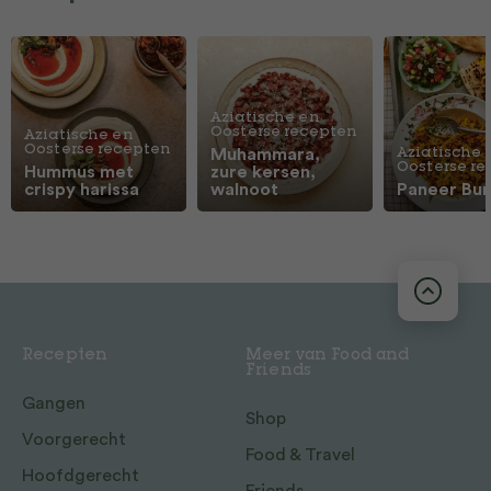
Aziatische en
Oosterse recepten
Aziatische en
Oosterse recepten
Muhammara,
Aziatische 
Oosterse r
Hummus met
zure kersen,
crispy harissa
walnoot
Paneer Burj
Recepten
Meer van Food and
Friends
Gangen
Shop
Voorgerecht
Food & Travel
Hoofdgerecht