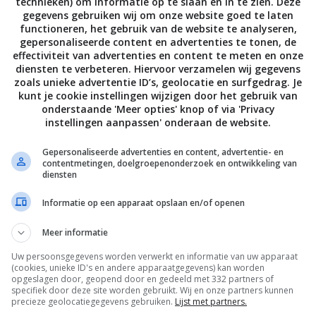
technieken) om informatie op te slaan en in te zien. Deze
 van Rens Kroes. Meer recepten van Rens Kroes? Bestel nu één
gegevens gebruiken wij om onze website goed te laten
s Powerfood (€19,99, Uitgeverij Spectrum) of On the Go (€14,9
functioneren, het gebruik van de website te analyseren,
gepersonaliseerde content en advertenties te tonen, de
um).
effectiviteit van advertenties en content te meten en onze
diensten te verbeteren. Hiervoor verzamelen wij gegevens
over Rens Kroes? Ga naar haar
website
, of volg haar op
zoals unieke advertentie ID’s, geolocatie en surfgedrag. Je
kunt je cookie instellingen wijzigen door het gebruik van
book
en
YouTube
.
onderstaande 'Meer opties' knop of via 'Privacy
instellingen aanpassen' onderaan de website.
ens Kroes, recepten Marieke Verdenius en fotografie Mitchell 
Gepersonaliseerde advertenties en content, advertentie- en
contentmetingen, doelgroepenonderzoek en ontwikkeling van
diensten
ijn je bij dit recept moet serveren? Wij zijn dol op de wijnen
e zijn toegankelijk en makkelijk te combineren met heel veel
Informatie op een apparaat opslaan en/of openen
ier
welke wijn het beste bij dit recept past!
Meer informatie
Uw persoonsgegevens worden verwerkt en informatie van uw apparaat
(cookies, unieke ID's en andere apparaatgegevens) kan worden
Bewaar rece
opgeslagen door, geopend door en gedeeld met 332 partners of
specifiek door deze site worden gebruikt. Wij en onze partners kunnen
precieze geolocatiegegevens gebruiken.
Lijst met partners.