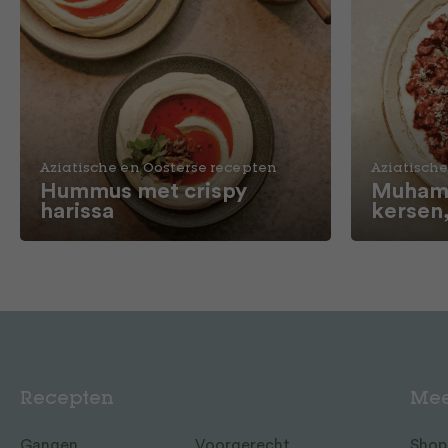
Aziatische en Oosterse recepten
Aziatische
Hummus met crispy
Muhamm
harissa
kersen
Recepten
Mee
Gangen
Voorgerecht
Shop