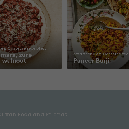
 en Oosterse recepten
ara, zure
Aziatische en Oosterse re
, walnoot
Paneer Burji
r van Food and Friends