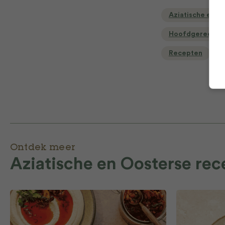
Aziatische en O
Hoofdgerecht
Recepten
Ontdek meer
Aziatische en Oosterse re