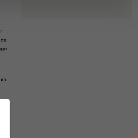
r
 de
nge
men
n