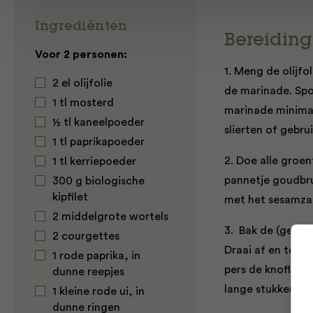
Ingrediënten
Bereiding
Voor 2 personen:
1. Meng de olijfo
2 el olijfolie
de marinade. Spo
1 tl mosterd
marinade minimaa
½ tl kaneelpoeder
slierten of gebrui
1 tl paprikapoeder
2. Doe alle groe
1 tl kerriepoeder
pannetje goudbru
300 g biologische
kipfilet
met het sesamzaad
2 middelgrote wortels
3. Bak de (gemari
2 courgettes
Draai af en toe 
1 rode paprika, in
pers de knoflook 
dunne reepjes
lange stukken, le
1 kleine rode ui, in
dunne ringen