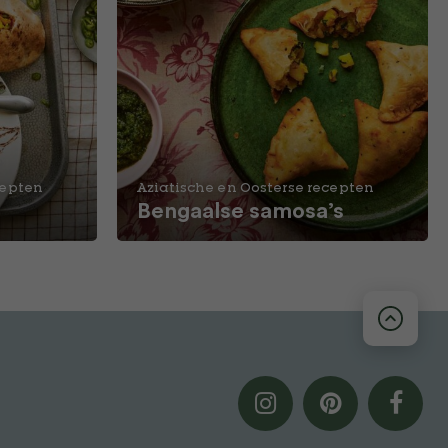
cepten
Aziatische en Oosterse recepten
Bengaalse samosa’s