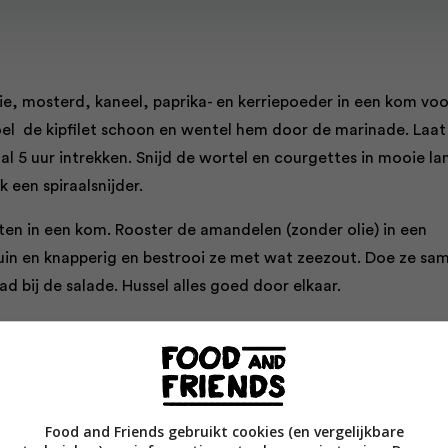
lie, mosterd, kaneel, paprika- en kerriepoeder in een kom voo
el de kipfilet schoon en wentel hem door de marinade. Laat
l 5 uur intrekken. Snijd de wortel en courgettes in mooie la
k een spiraalsnijder.
nten in een kom. Rooster de amandelen (zonder olie) in een
in en knapperig en bestrooi ze met wat zeezout. Doe ze sa
 bij de salade. Hussel alles goed door elkaar.
neerde) kipfilet met een beetje kokosolie op laag vuur gaar.
om. Doe alle ingrediënten voor de dressing in een kommetje e
erboven uit. Roer alles goed door elkaar. Snijd de gare kip in
g deze op de salade en giet er wat van de dressing over.
Food and Friends gebruikt cookies (en vergelijkbare