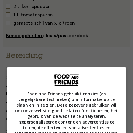
2 tl kerriepoeder
1 tl tomatenpuree
geraspte schil van ½ citroen
Benodigdheden
: kaas/passeerdoek
Bereiding
1. Smoor de sjalot, knoflook, gember, chilipeper,
steranijs en het kerriepoeder 5 minuten in 2 eetlepels
zonnebloemolie op laag vuur; roer tot de ui glazig is.
Food and Friends gebruikt cookies (en
Bak de tomatenpuree 2 minuten mee, roer de
vergelijkbare technieken) om informatie op te
overgebleven olie en citroenrasp erdoor en laat de
slaan en in te zien. Deze gegevens gebruiken wij
om onze website goed te laten functioneren, het
saus nog 30 minuten sudderen. Laat de olie afkoelen
gebruik van de website te analyseren,
en giet hem door een met kaasdoek beklede zeef.
gepersonaliseerde content en advertenties te
tonen, de effectiviteit van advertenties en
2. Blancheer de sugarsnaps kort in kokend water, spoel