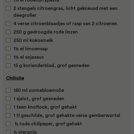
1½ el rodecurrypasta
2 stengels citroengras, licht gekneusd met een
deegroller
4 verse citroenblaadjes of rasp van 2 citroenen
250 g gedroogde rode linzen
250 ml kokosmelk
1½ el limoensap
1½ el sojasaus
15 g korianderblad, grof gesneden
Chiliolie
180 ml zonnebloemolie
1 sjalot, grof gesneden
1 teen knoflook, grof gehakt
1 tl geschilde, grof gehakte verse gemberwortel
½ rode chilipeper, grof gehakt
½ steranijs