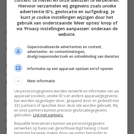
content te meten en onze diensten te verbeteren.
Hiervoor verzamelen wij gegevens zoals unieke
ze af onder de koude kraan en laat ze uitlekken. Snijd
advertentie ID’s, geolocatie en surfgedrag. Je
ze dan in schuine, 2 mm dikke reepjes. Smoor
kunt je cookie instellingen wijzigen door het
gebruik van onderstaande 'Meer opties' knop of
ondertussen de ui in de overige zonnebloemolie op
via 'Privacy instellingen aanpassen' onderaan de
laag vuur 10 minuten in een gesloten pan; roer tot de
website.
ui zacht en zoet is. Roer de rodecurrypasta erdoor en
Gepersonaliseerde advertenties en content,
bak 1 minuut. Voeg de stengels citroengras,
advertentie- en contentmetingen,
doelgroepenonderzoek en ontwikkeling van diensten
citroenblaadjes, rode linzen en 700 ml water toe,
breng het geheel aan de kook en laat op laag vuur 15
Informatie op een apparaat opslaan en/of openen
minuten koken tot de linzen boterzacht zijn. Neem van
Meer informatie
het vuur; verwijder citroengras en -blaadjes.
Uw persoonsgegevens worden verwerkt en informatie van uw
3. Pureer de soep met een staafmixer glad. Roer er
apparaat (cookies, unieke ID's en andere apparaatgegevens)
kan worden opgeslagen door, geopend door en gedeeld met
kokosmelk, limoensap, sojasaus en ½ theelepel zout
332 partners of specifiek door deze site worden gebruikt. Wij
en onze partners kunnen precieze geolocatiegegevens
door. Warm opnieuw op en serveer de soep in diepe
gebruiken.
Lijst met partners.
borden. Strooi de sugarsnaps en koriander erover en
Bepaalde leveranciers kunnen uw persoonsgegevens
verwerken op basis van gerechtvaardigd belang. U kunt
besprenkel met wat chiliolie. Overgebleven olie is in
hiertegen bezwaar maken door uw opties hieronder te