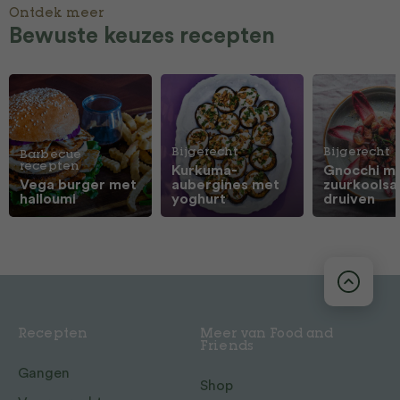
Ontdek meer
Bewuste keuzes recepten
Bijgerecht
Bijgerecht
Barbecue
recepten
Kurkuma-
Gnocchi m
Vega burger met
aubergines met
zuurkoolsa
halloumi
yoghurt
druiven
Recepten
Meer van Food and
Friends
Gangen
Shop