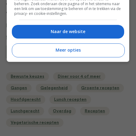
een goed afgesloten pot zeker een maand houdbaar in
beheren. Zoek onderaan deze pagina of in het sitemenu naar
een link om uw toestemming te beheren of in te trekken via de
de koelkast.
privacy- en cookie-instellingen.
Deel dit recept
Naar de website
Meer opties
Bewaar recept
Bewuste keuzes
Diner voor 4 of meer
Gangen
Gelegenheid
Groente recepten
Hoofdgerecht
Lunch recepten
Lunchgerecht
Overdag
Recepten
Vegetarische recepten