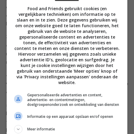
en rasp hem in dunne staafjes. Snijd de bosuitjes in
Food and Friends gebruikt cookies (en
vergelijkbare technieken) om informatie op te
dunne ringen, doe ze met de spitskool en wortel in een
slaan en in te zien. Deze gegevens gebruiken wij
kom en schep om. Houd apart.
om onze website goed te laten functioneren, het
gebruik van de website te analyseren,
gepersonaliseerde content en advertenties te
3. Doe de kruidenpasta in een kom en roer hem los met
tonen, de effectiviteit van advertenties en
een beetje olijfolie. Pers de tenen knoflook erboven,
content te meten en onze diensten te verbeteren.
Hiervoor verzamelen wij gegevens zoals unieke
roer nog eens en bestrijk de burgers met wat van het
advertentie ID’s, geolocatie en surfgedrag. Je
mengsel.
kunt je cookie instellingen wijzigen door het
gebruik van onderstaande 'Meer opties' knop of
4. Doe de yoghurt in een schaaltje, schep 1 eetlepel
via 'Privacy instellingen aanpassen' onderaan de
website.
van de kruiden- olie erdoor en schep de rest van de olie
om met de koolsalade.
Gepersonaliseerde advertenties en content,
advertentie- en contentmetingen,
doelgroepenonderzoek en ontwikkeling van diensten
5. Verhit een koekenpan op middelhoog vuur en bak de
burgers in ongeveer 5 minuten gaar — keer ze af en
Informatie op een apparaat opslaan en/of openen
toe om. Rooster intussen de naanbroden in een
Meer informatie
broodrooster of onder de grill in de oven.