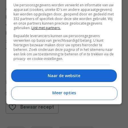
Uw persoonsgegevens worden verwerkt en informatie van uw
6. Schep op de onderste helft van elk naanbrood wat
apparaat (cookies, unieke ID's en andere apparaatgegevens)
kan worden opgeslagen door, geopend door en gedeeld met
koolsalade en leg er een burger op. Schep een beetje
332 partners of specifiek door deze site worden gebruikt. Wij
en onze partners kunnen precieze geolocatiegegevens
van de yoghurtsaus erover en bestrooi met wat
gebruiken.
Lijst met partners.
korianderblaadjes. Vouw de broodjes dicht en serveer
Bepaalde leveranciers kunnen uw persoonsgegevens
verwerken op basis van gerechtvaardigd belang. U kunt
ze samen met de rest van de koolsalade en
hiertegen bezwaar maken door uw opties hieronder te
yoghurtsaus.
beheren. Zoek onderaan deze pagina of in het sitemenu naar
een link om uw toestemming te beheren of in te trekken via de
privacy- en cookie-instellingen.
Credits Fotografie: Saskia van Osnabrugge; Foodstyling:
Ingmar Niezen; Styling: Annemieke Paarlberg
Naar de website
Deel dit recept
Meer opties
Bewaar recept