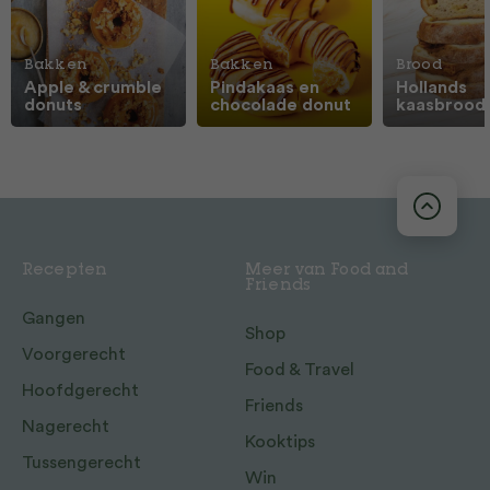
Bakken
Bakken
Brood
Apple & crumble
Pindakaas en
Hollands
donuts
chocolade donut
kaasbrood
Recepten
Meer van Food and
Friends
Gangen
Shop
Voorgerecht
Food & Travel
Hoofdgerecht
Friends
Nagerecht
Kooktips
Tussengerecht
Win