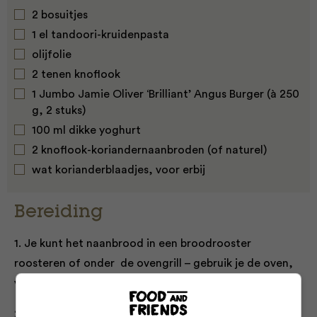
2 bosuitjes
1 el tandoori-kruidenpasta
olijfolie
2 tenen knoflook
1 Jumbo Jamie Oliver ‘Brilliant’ Angus Burger (à 250
g, 2 stuks)
100 ml dikke yoghurt
2 knoflook-koriandernaanbroden (of naturel)
wat korianderblaadjes, voor erbij
Bereiding
1. Je kunt het naanbrood in een broodrooster
roosteren of onder de ovengrill – gebruik je de oven,
verwarm die dan nu alvast voor.
2. Snijd de spitskool in dunne reepjes. Schrap de wortel