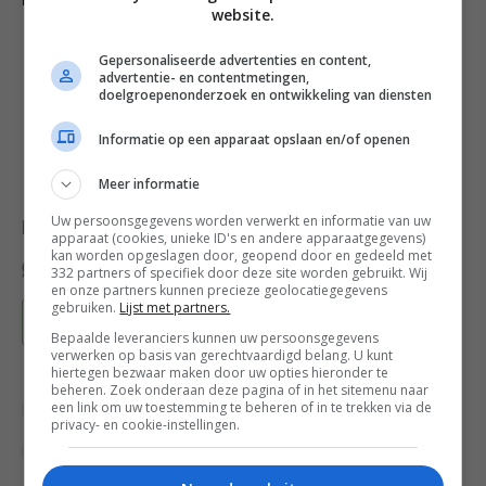
kook de siroop alvast in. Bewaar beide in de koelkast.
website.
Gepersonaliseerde advertenties en content,
advertentie- en contentmetingen,
doelgroepenonderzoek en ontwikkeling van diensten
Informatie op een apparaat opslaan en/of openen
Meer informatie
Uw persoonsgegevens worden verwerkt en informatie van uw
Deel dit recept
apparaat (cookies, unieke ID's en andere apparaatgegevens)
kan worden opgeslagen door, geopend door en gedeeld met
332 partners of specifiek door deze site worden gebruikt. Wij
en onze partners kunnen precieze geolocatiegegevens
gebruiken.
Lijst met partners.
Bewaar recept
Bepaalde leveranciers kunnen uw persoonsgegevens
verwerken op basis van gerechtvaardigd belang. U kunt
hiertegen bezwaar maken door uw opties hieronder te
beheren. Zoek onderaan deze pagina of in het sitemenu naar
een link om uw toestemming te beheren of in te trekken via de
Fruit recepten
Gangen
Gelegenheid
privacy- en cookie-instellingen.
Hollandse recepten
Kaas
Kerstrecepten