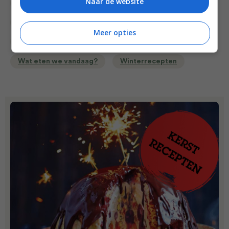
Naar de website
Keukens
Nagerecht
Oud en nieuw recepten
Recept van de dag
Meer opties
Recepten
Stoofgerechten
Voorgerecht
Wat eten we vandaag?
Winterrecepten