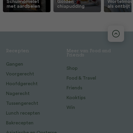
Schuimomelet
Golden
Wortelmou
met aardbeien
chiapudding
als ontbijt
Recepten
Meer van Food and
Friends
Gangen
Shop
Voorgerecht
Food & Travel
Hoofdgerecht
Friends
Nagerecht
Kooktips
Tussengerecht
Win
Lunch recepten
Bakrecepten
Aziatische en Oosterse