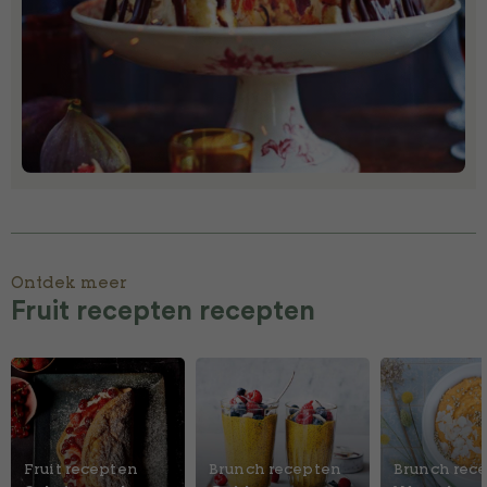
Ontdek meer
Fruit recepten recepten
Fruit recepten
Brunch recepten
Brunch rec