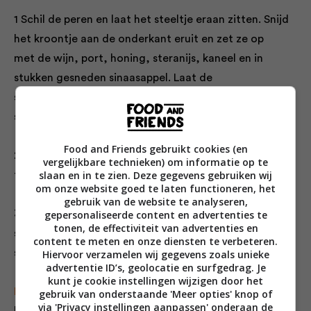
1 Schil de peren en laat het steeltje eraan zitten. Snijd
het kroontje aan de onderkant eruit en zet ze op
met de wijn, port, honing, steranijs, kaneel en in
stukken gesneden sinaasappel. Laat de
stoofperen afgesloten zachtjes in 1 à 1½ uur gaar
stoven.
Food and Friends gebruikt cookies (en
2 Giet de helft van het stoofvocht eruit en kook dat in
vergelijkbare technieken) om informatie op te
slaan en in te zien. Deze gegevens gebruiken wij
tot siroop.
om onze website goed te laten functioneren, het
gebruik van de website te analyseren,
3 Rooster de sneetjes rozijnenbrood licht en leg er een
gepersonaliseerde content en advertenties te
tonen, de effectiviteit van advertenties en
stuk kaas op. Zet er een stoofpeer bij giet er wat
content te meten en onze diensten te verbeteren.
siroop over en strooi er wat noten bij.
Hiervoor verzamelen wij gegevens zoals unieke
advertentie ID’s, geolocatie en surfgedrag. Je
kunt je cookie instellingen wijzigen door het
Less stress:
Stoof de peren een dag van tevoren en
gebruik van onderstaande 'Meer opties' knop of
via 'Privacy instellingen aanpassen' onderaan de