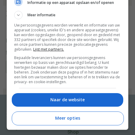
Informatie op een apparaat opslaan en/of openen
Bereiding
Meer informatie
Uw persoonsgegevens worden verwerkt en informatie van uw
apparaat (cookies, unieke ID's en andere apparaatgegevens)
kan worden opgeslagen door, geopend door en gedeeld met
332 partners of specifiek door deze site worden gebruikt. Wij
Deel dit recept
en onze partners kunnen precieze geolocatiegegevens
gebruiken.
Lijst met partners.
Bepaalde leveranciers kunnen uw persoonsgegevens
verwerken op basis van gerechtvaardigd belang. U kunt
Bewaar recept
hiertegen bezwaar maken door uw opties hieronder te
beheren. Zoek onderaan deze pagina of in het sitemenu naar
een link om uw toestemming te beheren of in te trekken via de
privacy- en cookie-instellingen.
Naar de website
Recepten
Meer van Food and
Meer opties
Friends
Gangen
Shop