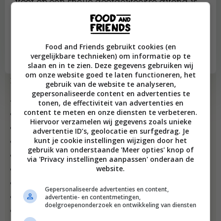
voor op een snelle doordeweekse avond is
het een fijn gerechtje. Vind je gorgonzola
iets te scherp? Vervang het door geitenkaas
bijvoorbeeld; zacht van smaak en heerlijk
Food and Friends gebruikt cookies (en
in combinatie met spinazie.
vergelijkbare technieken) om informatie op te
slaan en in te zien. Deze gegevens gebruiken wij
om onze website goed te laten functioneren, het
Ingrediënten
gebruik van de website te analyseren,
gepersonaliseerde content en advertenties te
4–6 personen
tonen, de effectiviteit van advertenties en
content te meten en onze diensten te verbeteren.
• 400 g spaghetti
Hiervoor verzamelen wij gegevens zoals unieke
• 50 g boter
advertentie ID’s, geolocatie en surfgedrag. Je
kunt je cookie instellingen wijzigen door het
• 1 ui, gesnipperd
gebruik van onderstaande 'Meer opties' knop of
• 300 ml melk
via 'Privacy instellingen aanpassen' onderaan de
website.
• 200 g ricotta
• 150 g gorgonzola
Gepersonaliseerde advertenties en content,
• 300 g jonge
advertentie- en contentmetingen,
spinazie
doelgroepenonderzoek en ontwikkeling van diensten
• snuf nootmuskaat