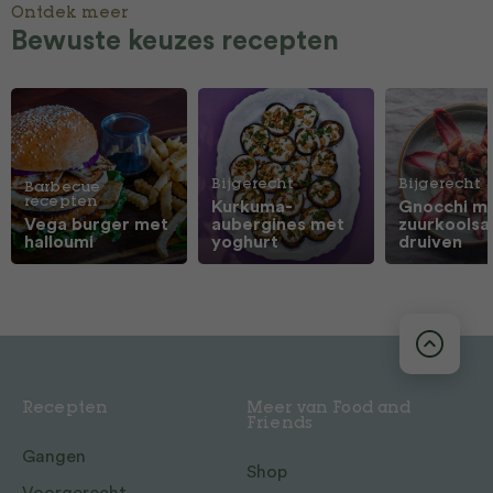
Ontdek meer
Bewuste keuzes recepten
Bijgerecht
Bijgerecht
Barbecue
recepten
Kurkuma-
Gnocchi m
Vega burger met
aubergines met
zuurkoolsa
halloumi
yoghurt
druiven
Recepten
Meer van Food and
Friends
Gangen
Shop