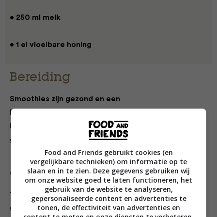
• 250 ml melk
• 1 el vloeibare honing
Bereiding
Smoothies zijn gezond en een
lekker tussendoortje voor jong en oud! Maak ze in
iedere kleur van de regenboog met je favoriete
groente en fruit.
Food and Friends gebruikt cookies (en
vergelijkbare technieken) om informatie op te
slaan en in te zien. Deze gegevens gebruiken wij
Oranje smoothie
om onze website goed te laten functioneren, het
gebruik van de website te analyseren,
1 Doe de stukjes wortel en mango samen met de
gepersonaliseerde content en advertenties te
tonen, de effectiviteit van advertenties en
geraspte gember en het sinaasappelsap in een blender.
content te meten en onze diensten te verbeteren.