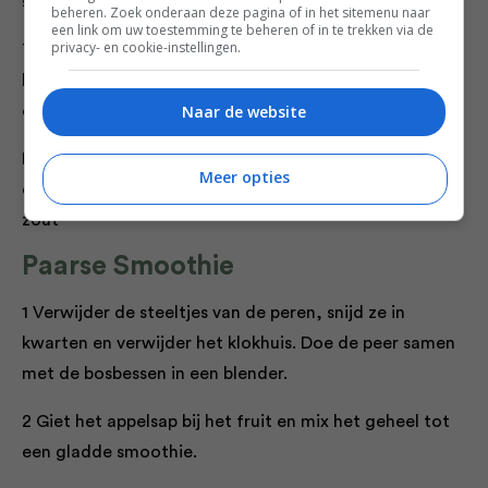
smoothie.
beheren. Zoek onderaan deze pagina of in het sitemenu naar
een link om uw toestemming te beheren of in te trekken via de
privacy- en cookie-instellingen.
Tip Wist je dat bevroren banaan een smoothie nog
lekkerder maakt? Pel de banaan en laat hem in een
Naar de website
diepvrieszakje een nacht in de vriezer liggen.
Per portie 146 kcal, 1,1 g vet (0,2 g verzadigd), 3,7 g
Meer opties
eiwitten, 28,1g koolhydraten, 26,2 g suikers, 0,4 g
zout
Paarse Smoothie
1 Verwijder de steeltjes van de peren, snijd ze in
kwarten en verwijder het klokhuis. Doe de peer samen
met de bosbessen in een blender.
2 Giet het appelsap bij het fruit en mix het geheel tot
een gladde smoothie.