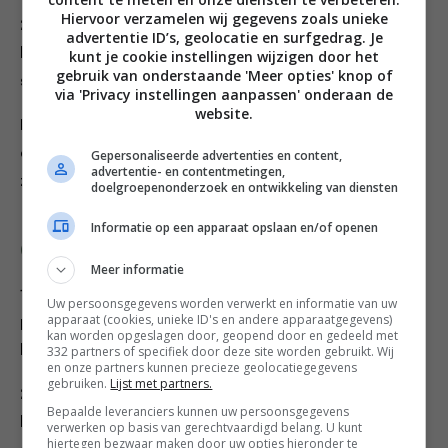
Hiervoor verzamelen wij gegevens zoals unieke
2 Snijd de limoen doormidden en knijp het sap uit
advertentie ID’s, geolocatie en surfgedrag. Je
boven de blender. Mix het geheel tot een gladde
kunt je cookie instellingen wijzigen door het
gebruik van onderstaande 'Meer opties' knop of
smoothie.
via 'Privacy instellingen aanpassen' onderaan de
website.
Per portie 113 kcal, 0,5 g vet (0,1 g verzadigd), 1,8 g
eiwitten, 24,1 g koolhydraten, 20,8 g suikers, 0,1 g
Gepersonaliseerde advertenties en content,
advertentie- en contentmetingen,
zout
doelgroepenonderzoek en ontwikkeling van diensten
Informatie op een apparaat opslaan en/of openen
Groene Smoothie
Meer informatie
1 Pel de banaan en snijd in grote plakken. Doe de
Uw persoonsgegevens worden verwerkt en informatie van uw
apparaat (cookies, unieke ID's en andere apparaatgegevens)
plakjes samen met de
spinazie
en het appelsap in een
kan worden opgeslagen door, geopend door en gedeeld met
blender.
332 partners of specifiek door deze site worden gebruikt. Wij
en onze partners kunnen precieze geolocatiegegevens
gebruiken.
Lijst met partners.
2 Snijd de limoen doormidden en knijp het sap uit
Bepaalde leveranciers kunnen uw persoonsgegevens
boven de blender. Mix het geheel tot een gladde
verwerken op basis van gerechtvaardigd belang. U kunt
hiertegen bezwaar maken door uw opties hieronder te