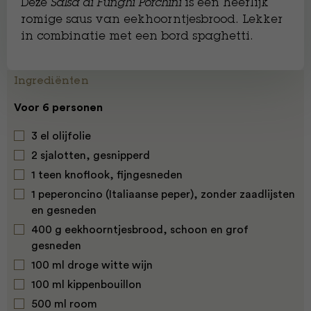
Deze
Salsa di Funghi Porchini
is een heerlijk
romige saus van eekhoorntjesbrood. Lekker
in combinatie met een bord spaghetti.
Ingrediënten
Voor 6 personen
3 el olijfolie
2 sjalotten, gesnipperd
1 teen knoflook, fijngesneden
1 peperoncino (Italiaanse peper), zonder zaadlijsten
en gesneden
400 g eekhoorntjesbrood, schoon en grof
gesneden
100 ml droge witte wijn
100 ml kippenbouillon
500 ml room