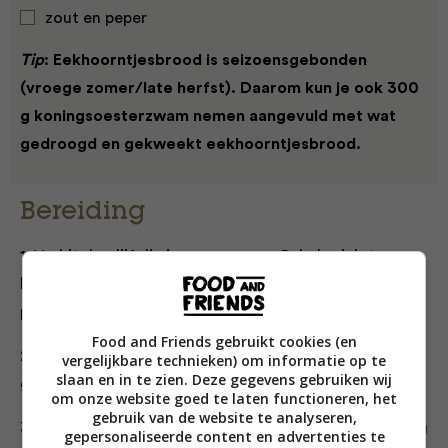
zout en peper
Tip
: Eekhoorntjesbrood is seizoensgebonden
(vroege zomer/late herfst). Daarom kun je ook 300
g koningsoesterzwam nemen aangevuld met wat
gedroogd en gekweekt eekhoorntjesbrood.
Bereiding
1. Verhit de olijfolie in een sauspan. Bak de sjalot en
knoflook tot de sjalot glazig is. Voeg daarna de
peperoncino toe.
Food and Friends gebruikt cookies (en
2. Voeg de paddenstoelen toe en bak, op hoog vuur,
vergelijkbare technieken) om informatie op te
slaan en in te zien. Deze gegevens gebruiken wij
goudbruin.
om onze website goed te laten functioneren, het
gebruik van de website te analyseren,
3. Blus af met de witte wijn en de kippenbouillon. Breng
gepersonaliseerde content en advertenties te