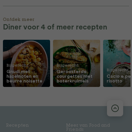
Ontdek meer
Diner voor 4 of meer recepten
Bijgerecht
Bijgerecht
Bijgerecht
Gnudi met
Geroosterde
hazelnoten en
courgettes met
Cacio e pe
beurre noisette
boterkruimels
risotto
Recepten
Meer van Food and
Friends