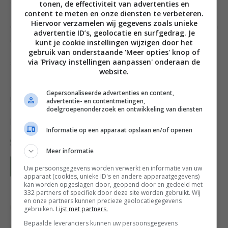
tonen, de effectiviteit van advertenties en
tegen de kook aan en laat tot ¼ inkoken.
content te meten en onze diensten te verbeteren.
Hiervoor verzamelen wij gegevens zoals unieke
4. Voeg de room toe, breng de saus tegen de kook aan
advertentie ID’s, geolocatie en surfgedrag. Je
en kook in tot een dikke saus.
kunt je cookie instellingen wijzigen door het
gebruik van onderstaande 'Meer opties' knop of
via 'Privacy instellingen aanpassen' onderaan de
5. Breng de saus op smaak met zout en peper.
website.
Lekker bij:
vlees, gevogelte, orgaanvlees, pasta.
Gepersonaliseerde advertenties en content,
Bewaaradvies: 2 dagen in de koeling.
advertentie- en contentmetingen,
doelgroepenonderzoek en ontwikkeling van diensten
Deel dit recept
Informatie op een apparaat opslaan en/of openen
Meer informatie
Bewaar recept
Uw persoonsgegevens worden verwerkt en informatie van uw
apparaat (cookies, unieke ID's en andere apparaatgegevens)
kan worden opgeslagen door, geopend door en gedeeld met
332 partners of specifiek door deze site worden gebruikt. Wij
en onze partners kunnen precieze geolocatiegegevens
Diner voor 4 of meer
Groente recepten
gebruiken.
Lijst met partners.
Bepaalde leveranciers kunnen uw persoonsgegevens
Italiaanse recepten
Pasta recepten