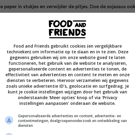
e peper in stukjes en verwijder de pitjes. Doe de sojasaus ook
pers de Spaanse peper erboven uit. Snijd de hardgekookte
gte doormidden. Neem vier soepkommen, leg in elk twee halv
de bouillon erover. Serveer en laat iedereen zelf zijn eigen s
 de ingrediënten uit de verschillende kommetjes.
Food and Friends gebruikt cookies (en vergelijkbare
technieken) om informatie op te slaan en in te zien. Deze
uriMams deze maand, lees hier het interview en hun kijk o
gegevens gebruiken wij om onze website goed te laten
functioneren, het gebruik van de website te analyseren,
gepersonaliseerde content en advertenties te tonen, de
effectiviteit van advertenties en content te meten en onze
diensten te verbeteren. Hiervoor verzamelen wij gegevens
zoals unieke advertentie ID’s, geolocatie en surfgedrag. Je
kunt je cookie instellingen wijzigen door het gebruik van
Bewaar rece
onderstaande 'Meer opties' knop of via 'Privacy
instellingen aanpassen' onderaan de website.
Gepersonaliseerde advertenties en content, advertentie- en
contentmetingen, doelgroepenonderzoek en ontwikkeling van
diensten
Gangen
Gelegenheid
Kerstrecepten