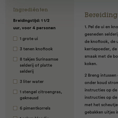
Ingrediënten
Bereiding
Breidingstijd: 1 1/2
1. Pel de ui en kn
uur, voor 4 personen
gesneden selderi
1 grote ui
de knoflook, de u
3 tenen knoflook
kerriepoeder, de
smaak met de bou
8 takjes Surinaamse
koken.
selderij of platte
selderij
2 Breng intussen
3 liter water
onder koud strom
instructies op de
1 stengel citroengras,
instructies op d
gekneusd
met het scheutje o
6 pimentkorrels
gebakken uitjes 