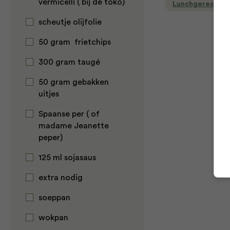
vermicelli ( bij de toko)
Lunchgerecht
scheutje olijfolie
50 gram frietchips
300 gram taugé
50 gram gebakken
uitjes
Spaanse per ( of
madame Jeanette
peper)
125 ml sojasaus
extra nodig
soeppan
wokpan