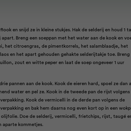
oflook en snijd ze in kleine stukjes. Hak de selderij en houd 1 t
j apart. Breng een soeppan met het water aan de kook en vo
i, het citroengras, de pimentkorrels, het salamblaadje, het
 laos en het apart gehouden gehakte selderijtakje toe. Breng
illon, zout en witte peper en laat de soep ongeveer 1 uur
 drie pannen aan de kook. Kook de eieren hard, spoel ze dan 
end water en pel ze. Kook in de tweede pan de rijst volgens
 verpakking. Kook de vermicelli in de derde pan volgens de
e verpakking en bak hem daarna nog even kort op in een wok
lijfolie. Doe de selderij, vermicelli, frietchips, rijst, taugé e
in aparte kommetjes.