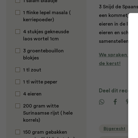
1 salam blaadje
3 Snijd de Spaans
1 flinke lepel masala (
een kommetje en 
kerriepoeder)
eieren in de len
4 stukjes gekneusde
eieren en schenk 
laos wortel 1cm
samenstellen met
3 groentebouillon
We spraken de S
blokjes
de kerst!
1 tl zout
1 tl witte peper
Deel dit recept
4 eieren
200 gram witte
Surinaamse rijst ( hele
korrels)
Bijgerecht
150 gram gebakken