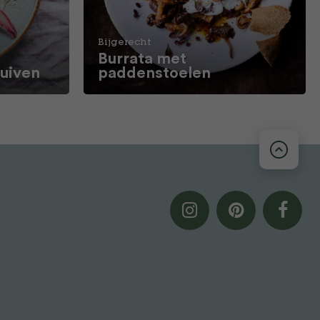
Bijgerecht
Burrata met
ruiven
paddenstoelen