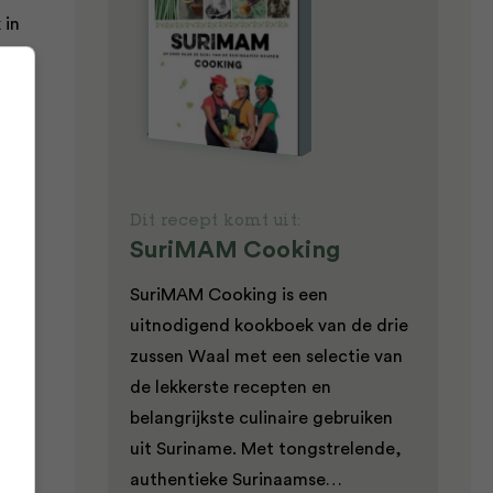
 in
e
oep
p
Dit recept komt uit:
SuriMAM Cooking
SuriMAM Cooking is een
uitnodigend kookboek van de drie
pt
zussen Waal met een selectie van
de lekkerste recepten en
belangrijkste culinaire gebruiken
uit Suriname. Met tongstrelende,
authentieke Surinaamse…