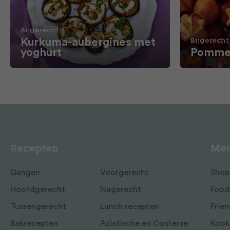
Bijgerecht
Kurkuma-aubergines met
Bijgerecht
yoghurt
Pommes
Recepten
Mee
Gangen
Voorgerecht
Shop
Hoofdgerecht
Nagerecht
Food
Tussengerecht
Lunch recepten
Frien
Bakrecepten
Aziatische en Oosterse
Kook