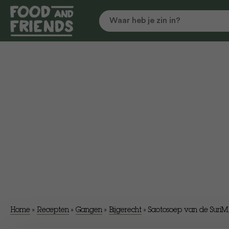
Home
»
Recepten
»
Gangen
»
Bijgerecht
»
Saotosoep van de Suri