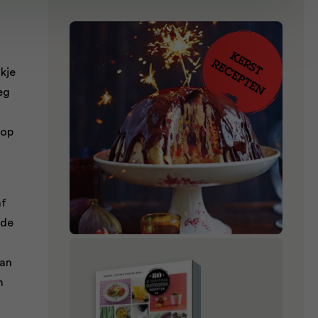
akje
eg
 op
af
 de
pan
n