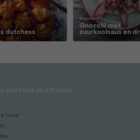
Bijgerecht
Gnocchi met
 dutchess
zuurkoolsaus en d
r van Food and Friends
 & Travel
ds
tips