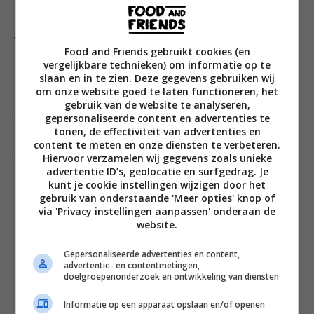
Dep de inktvisringen droog met keukenpapier. Bak 1
van de tenen knoflook, voeg de inktvisringen toe en
Food and Friends gebruikt cookies (en
bak ze mee tot ze ondoorzichtig zijn na 1–2 min. Roer
vergelijkbare technieken) om informatie op te
slaan en in te zien. Deze gegevens gebruiken wij
er wat chilivlokken, de helft van de honing, de
om onze website goed te laten functioneren, het
geraspte schil van 1 limoen en citroen en eenscheutje
gebruik van de website te analyseren,
gepersonaliseerde content en advertenties te
sap van elk door.
tonen, de effectiviteit van advertenties en
content te meten en onze diensten te verbeteren.
Hiervoor verzamelen wij gegevens zoals unieke
Schep de inktvis dan in een kom. Bak in dezelfde pan
advertentie ID’s, geolocatie en surfgedrag. Je
met wat olie de rest van de knoflook en de garnalen in
kunt je cookie instellingen wijzigen door het
3 min. gaar. Roer de rest van dehoning en citroenrasp,
gebruik van onderstaande 'Meer opties' knop of
via 'Privacy instellingen aanpassen' onderaan de
een scheutje limoen- en
website.
citroensap en wat chilivlokken rdoor. Voeg dan de
Gepersonaliseerde advertenties en content,
arnalen toe aan de inktvisringen, aal de knoflooktenen
advertentie- en contentmetingen,
ruit en roer de unt erdoor. Leg de sla op en schaal met
doelgroepenonderzoek en ontwikkeling van diensten
de rest van d olie. Schep de seafoodmix eop, met alle
Informatie op een apparaat opslaan en/of openen