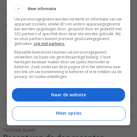
sap uit de kom.
Meer informatie
Deel dit recept
Uw persoonsgegevens worden verwerkt en informatie van uw
apparaat (cookies, unieke ID's en andere apparaatgegevens)
kan worden opgeslagen door, geopend door en gedeeld met
332 partners of specifiek door deze site worden gebruikt. Wij
en onze partners kunnen precieze geolocatiegegevens
Bewaar recept
gebruiken.
Lijst met partners.
Bepaalde leveranciers kunnen uw persoonsgegevens
verwerken op basis van gerechtvaardigd belang. U kunt
hiertegen bezwaar maken door uw opties hieronder te
Recept van de dag
Recepten
Salade
beheren. Zoek onderaan deze pagina of in het sitemenu naar
een link om uw toestemming te beheren of in te trekken via de
privacy- en cookie-instellingen.
Vis
Naar de website
Meer opties
Ontdek meer