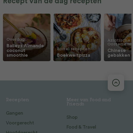
Recept van de dag recepten
Overdag
Aziatische 
Oosterse r
Baileys Almande
Borrel recepten
coconut
Chinese
smoothie
Boekweitpizza
gebakken 
Recepten
Meer van Food and
Friends
Gangen
Shop
Voorgerecht
Food & Travel
Hoofdgerecht