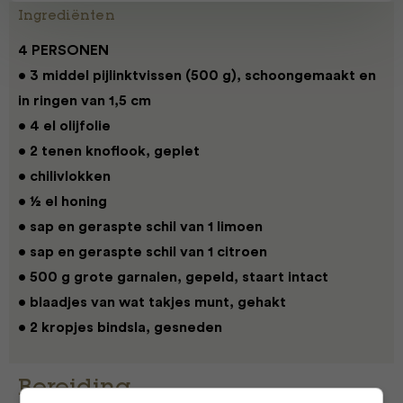
Ingrediënten
4 PERSONEN
• 3 middel pijlinktvissen (500 g), schoongemaakt en
in ringen van 1,5 cm
• 4 el olijfolie
• 2 tenen knoflook, geplet
• chilivlokken
• ½ el honing
• sap en geraspte schil van 1 limoen
• sap en geraspte schil van 1 citroen
• 500 g grote garnalen, gepeld, staart intact
• blaadjes van wat takjes munt, gehakt
• 2 kropjes bindsla, gesneden
Bereiding