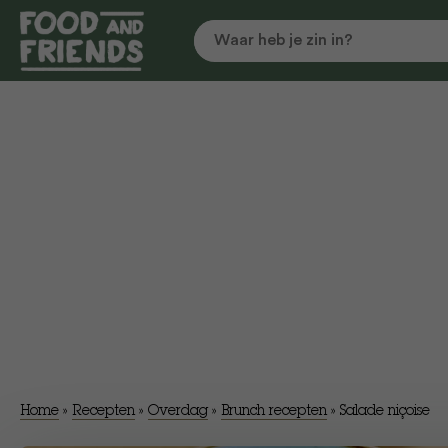
Home
»
Recepten
»
Overdag
»
Brunch recepten
»
​Salade niçoise