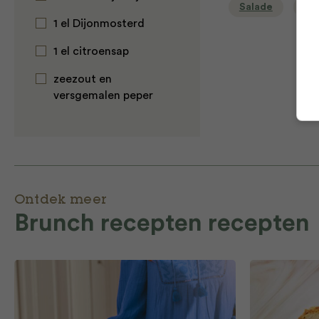
Salade
Vis
1 el Dijonmosterd
1 el citroensap
zeezout en
versgemalen peper
Ontdek meer
Brunch recepten recepten