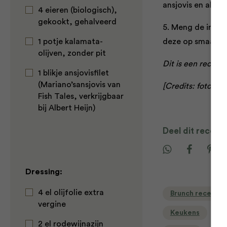
ansjovis en als la
4 eieren (biologisch),
gekookt, gehalveerd
5. Meng de ingre
1 potje kalamata-
deze op smaak me
olijven, zonder pit
Dit is een recept
1 blikje ansjovisfilet
(Mariano’sansjovis van
[Credits: fotograf
Fish Tales, verkrijgbaar
bij Albert Heijn)
Deel dit recept
Dressing:
4 el olijfolie extra
Brunch recepte
vergine
Keukens
L
2 el rodewijnazijn