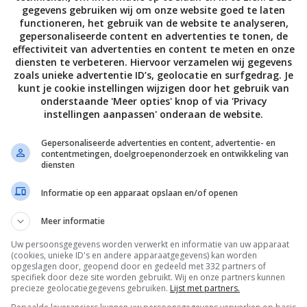
atste de tonijn op de sla.
gegevens gebruiken wij om onze website goed te laten
functioneren, het gebruik van de website te analyseren,
gepersonaliseerde content en advertenties te tonen, de
diënten voor de dressing, druppel hem over de salade en br
effectiviteit van advertenties en content te meten en onze
t zout en peper.
diensten te verbeteren. Hiervoor verzamelen wij gegevens
zoals unieke advertentie ID’s, geolocatie en surfgedrag. Je
 van Bart van Olphen.
kunt je cookie instellingen wijzigen door het gebruik van
onderstaande 'Meer opties' knop of via 'Privacy
instellingen aanpassen' onderaan de website.
ie David Loftus]
Gepersonaliseerde advertenties en content, advertentie- en
contentmetingen, doelgroepenonderzoek en ontwikkeling van
diensten
Informatie op een apparaat opslaan en/of openen
Bewaar rece
Meer informatie
Uw persoonsgegevens worden verwerkt en informatie van uw apparaat
(cookies, unieke ID's en andere apparaatgegevens) kan worden
n
Franse recepten
Gangen
Hoofdgerecht
opgeslagen door, geopend door en gedeeld met 332 partners of
specifiek door deze site worden gebruikt. Wij en onze partners kunnen
precieze geolocatiegegevens gebruiken.
Lijst met partners.
unch recepten
Lunchgerecht
Overdag
Recepte