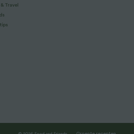
 & Travel
ds
tips
Groente recepten
© 2026 Food and Friends