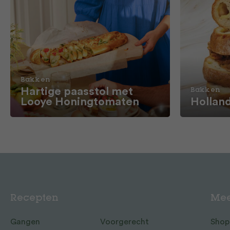
Bakken
Hartige paasstol met
Bakken
Looye Honingtomaten
Hollan
Recepten
Mee
Gangen
Voorgerecht
Shop