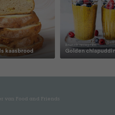
Brunch recepten
ds kaasbrood
Golden chiapuddi
r van Food and Friends