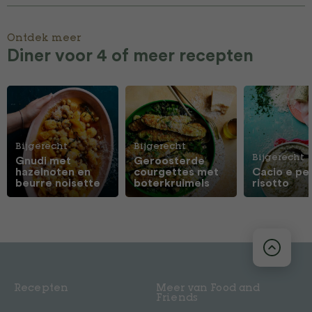
Ontdek meer
Diner voor 4 of meer recepten
Bijgerecht
Bijgerecht
Bijgerecht
Gnudi met
Geroosterde
hazelnoten en
courgettes met
Cacio e pe
beurre noisette
boterkruimels
risotto
Recepten
Meer van Food and
Friends