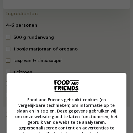
Ingrediënten
4-6 personen
500 g runderwang
1 bosje marjoraan of oregano
rasp van ½ sinaasappel
1 citroen
extra vergine olijfolie
geroosterd brood (optioneel)
Food and Friends gebruikt cookies (en
vergelijkbare technieken) om informatie op te
slaan en in te zien. Deze gegevens gebruiken wij
Bereiding
om onze website goed te laten functioneren, het
gebruik van de website te analyseren,
gepersonaliseerde content en advertenties te