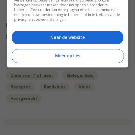
verwerken op basis van gerechtvaardigd belang. U kunt
Osnabrugge
hiertegen bezwaar maken door uw opties hieronder te
beheren. Zoek onderaan deze pagina of in het sitemenu naar
een link om uw toestemming te beheren of in te trekken via de
privacy- en cookie-instellingen.
Deel dit recept
Naar de website
Bewaar recept
Meer opties
Diner voor 4 of meer
Gelegenheid
Recepten
Rundvlees
Vlees
Voorgerecht