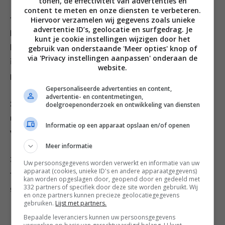
tonen, de effectiviteit van advertenties en
content te meten en onze diensten te verbeteren.
Hiervoor verzamelen wij gegevens zoals unieke
1 Snijd het vlees in reepjes en vervolgens in kleine
advertentie ID’s, geolocatie en surfgedrag. Je
blokjes. Wrijf het het vlees in met wat peper en zout,
kunt je cookie instellingen wijzigen door het
blaadjes marjoraan en de sinaasappelrasp. Rol het dan
gebruik van onderstaande 'Meer opties' knop of
via 'Privacy instellingen aanpassen' onderaan de
in vershoudfolie en leg het op een stevige, houten
website.
plank.
Gepersonaliseerde advertenties en content,
advertentie- en contentmetingen,
2. Pak een deegroller of pan met zware bodem en sla 2
doelgroepenonderzoek en ontwikkeling van diensten
minuten stevig op het vlees zodat het extra mals
Informatie op een apparaat opslaan en/of openen
wordt.
Meer informatie
3. Verwijder de folie, druppel wat citroensap en een
Uw persoonsgegevens worden verwerkt en informatie van uw
apparaat (cookies, unieke ID's en andere apparaatgegevens)
flinke scheut olijfolie over het vlees en serveer het met
kan worden opgeslagen door, geopend door en gedeeld met
332 partners of specifiek door deze site worden gebruikt. Wij
geroosterd brood.
en onze partners kunnen precieze geolocatiegegevens
gebruiken.
Lijst met partners.
Credits Recepten Samuel Levie – Fotografie Saskia van
Bepaalde leveranciers kunnen uw persoonsgegevens