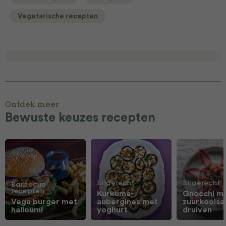
Vegetarische recepten
Ontdek meer
Bewuste keuzes recepten
Bijgerecht
Bijgerecht
Barbecue
recepten
Kurkuma-
Gnocchi m
Vega burger met
aubergines met
zuurkoolsa
halloumi
yoghurt
druiven