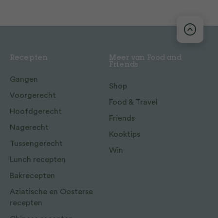
Recepten
Meer van Food and
Friends
Gangen
Shop
Voorgerecht
Food & Travel
Hoofdgerecht
Friends
Nagerecht
Kooktips
Tussengerecht
Win
Lunch recepten
Bakrecepten
Aziatische en Oosterse
recepten