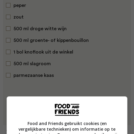
peper
zout
500 ml droge witte wijn
500 ml groente- of kippenbouillon
1 bol knoflook uit de winkel
500 ml slagroom
parmezaanse kaas
Food and Friends gebruikt cookies (en
vergelijkbare technieken) om informatie op te
Bereiding