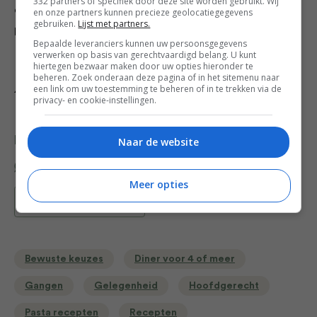
332 partners of specifiek door deze site worden gebruikt. Wij
en wat slinken. Schep door de pasta en bestrooi met
en onze partners kunnen precieze geolocatiegegevens
gebruiken.
Lijst met partners.
parmezaan.
Bepaalde leveranciers kunnen uw persoonsgegevens
verwerken op basis van gerechtvaardigd belang. U kunt
hiertegen bezwaar maken door uw opties hieronder te
Credits: Productie & receptuur Marian Flint – Fotografie
beheren. Zoek onderaan deze pagina of in het sitemenu naar
een link om uw toestemming te beheren of in te trekken via de
Anna de Leeuw – Foodstyling Anoek Lorjé
privacy- en cookie-instellingen.
Deel dit recept
Naar de website
Meer opties
Bewaar recept
Bewuste keuzes
Diner voor 4 of meer
Gangen
Gelegenheid
Hoofdgerecht
Pasta recepten
Recepten