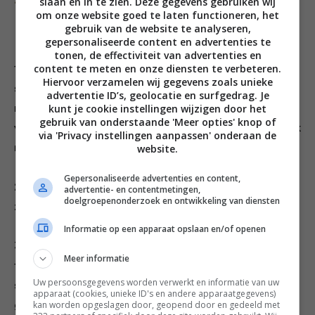
slaan en in te zien. Deze gegevens gebruiken wij
om onze website goed te laten functioneren, het
gebruik van de website te analyseren,
gepersonaliseerde content en advertenties te
tonen, de effectiviteit van advertenties en
content te meten en onze diensten te verbeteren.
1. Maak alle knoflooktenen los en verwijder het
Hiervoor verzamelen wij gegevens zoals unieke
schilletje. Kook ze 30-40 minuten in de wijn-
advertentie ID’s, geolocatie en surfgedrag. Je
kunt je cookie instellingen wijzigen door het
metbouillon, tot de tenen superzacht zijn en de
gebruik van onderstaande 'Meer opties' knop of
vloeistof zo goed als ingekookt (let op dat de knoflook
via 'Privacy instellingen aanpassen' onderaan de
website.
niet verbrandt als er weinig vocht in de pan zit).
Gepersonaliseerde advertenties en content,
2. Verhit intussen een grote pan met ruim water met
advertentie- en contentmetingen,
doelgroepenonderzoek en ontwikkeling van diensten
zout en kook de tagliatelle beetgaar.
Informatie op een apparaat opslaan en/of openen
3. Prak de knoflooktenen, die nu helemaal zacht zijn,
Meer informatie
fijn en giet de room erbij. Warm goed door, breng op
Uw persoonsgegevens worden verwerkt en informatie van uw
smaak met peper en zout en doe op het laatst de grof
apparaat (cookies, unieke ID's en andere apparaatgegevens)
kan worden opgeslagen door, geopend door en gedeeld met
gehakte snijbiet erdoor. Laat de blaadjes meewarmen