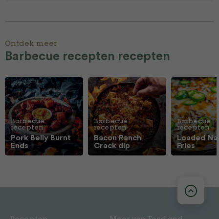
Ontdek meer
Barbecue recepten recepten
Barbecue
Barbecue
Barbecue
recepten
recepten
recepten
Pork Belly Burnt
Bacon Ranch
Loaded Na
Ends
Crack dip
Fries