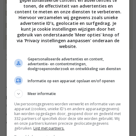
gepersonaliseerde content en advertenties te
Bbq met deksel voor indirect
tonen, de effectiviteit van advertenties en
content te meten en onze diensten te verbeteren.
Grillen
Hiervoor verzamelen wij gegevens zoals unieke
advertentie ID’s, geolocatie en surfgedrag. Je
3 kersenhoutchunks (blokken rookhout van circa 5 x 5 cm)
kunt je cookie instellingen wijzigen door het
gebruik van onderstaande 'Meer opties' knop of
Kernthermometer
via 'Privacy instellingen aanpassen' onderaan de
website.
Bereiding
Gepersonaliseerde advertenties en content,
advertentie- en contentmetingen,
doelgroepenonderzoek en ontwikkeling van diensten
Informatie op een apparaat opslaan en/of openen
1. Meng voor de pekel alle ingrediënten in een grote
Meer informatie
pan, verhit het geheel op het vuur tot alle zout en
Uw persoonsgegevens worden verwerkt en informatie van uw
suiker is opgelost en laat de pekel dan volledig
apparaat (cookies, unieke ID's en andere apparaatgegevens)
kan worden opgeslagen door, geopend door en gedeeld met
afkoelen. Dompel de konijnenfilets erin onder en laat
332 partners of specifiek door deze site worden gebruikt. Wij
een nacht in de koelkast staan.
en onze partners kunnen precieze geolocatiegegevens
gebruiken.
Lijst met partners.