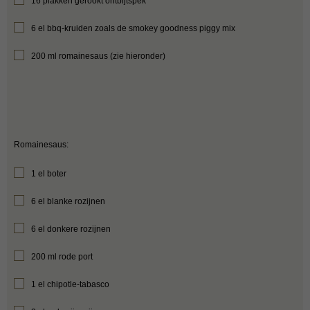
16 plakken gerookt ontbijtspek
6 el bbq-kruiden zoals de smokey goodness piggy mix
200 ml romainesaus (zie hieronder)
Romainesaus:
1 el boter
6 el blanke rozijnen
6 el donkere rozijnen
200 ml rode port
1 el chipotle-tabasco