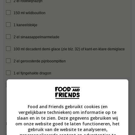
2 el rodewijnazijn
150 ml wildbouillon
1 kaneelstokje
2 el sinaasappelmarmelade
100 ml decadent demi-glace (zie blz. 32) of kant-en-klare demiglace
2 el geroosterde pijnboompitten
1 el fijngehakte dragon
Zout en versgemalen zwarte peper
Food and Friends gebruikt cookies (en
vergelijkbare technieken) om informatie op te
slaan en in te zien. Deze gegevens gebruiken wij
om onze website goed te laten functioneren, het
Benodigdheden:
gebruik van de website te analyseren,