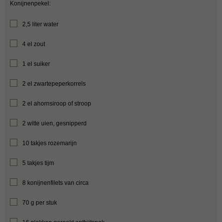
Konijnenpekel:
2,5 liter water
4 el zout
1 el suiker
2 el zwartepeperkorrels
2 el ahornsiroop of stroop
2 witte uien, gesnipperd
10 takjes rozemarijn
5 takjes tijm
8 konijnenfilets van circa
70 g per stuk