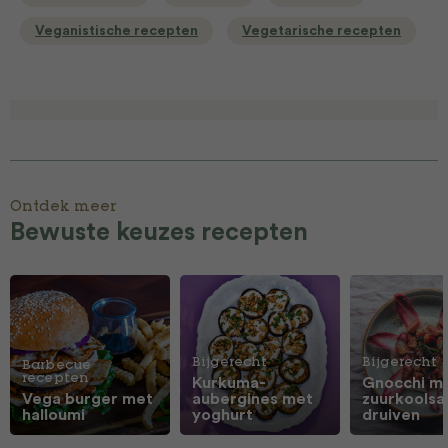
Veganistische recepten
Vegetarische recepten
Ontdek meer
Bewuste keuzes recepten
Bijgerecht
Bijgerecht
Barbecue
recepten
Kurkuma-
Gnocchi m
Vega burger met
aubergines met
zuurkoolsa
halloumi
yoghurt
druiven