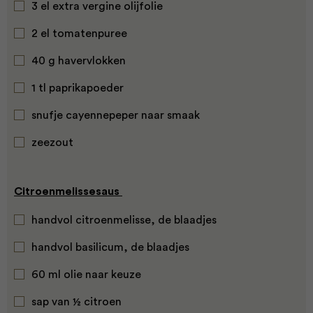
3 el extra vergine olijfolie
2 el tomatenpuree
40 g havervlokken
1 tl paprikapoeder
snufje cayennepeper naar smaak
zeezout
Citroenmelissesaus
handvol citroenmelisse, de blaadjes
handvol basilicum, de blaadjes
60 ml olie naar keuze
sap van ½ citroen