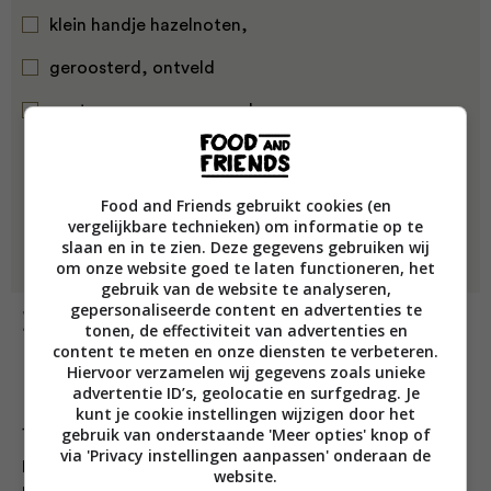
klein handje hazelnoten,
geroosterd, ontveld
zout en peper naar smaak
Food and Friends gebruikt cookies (en
vergelijkbare technieken) om informatie op te
slaan en in te zien. Deze gegevens gebruiken wij
om onze website goed te laten functioneren, het
gebruik van de website te analyseren,
gepersonaliseerde content en advertenties te
Bereiding
tonen, de effectiviteit van advertenties en
content te meten en onze diensten te verbeteren.
Hiervoor verzamelen wij gegevens zoals unieke
advertentie ID’s, geolocatie en surfgedrag. Je
kunt je cookie instellingen wijzigen door het
1. Spoel de linzen af onder de kraan en doe ze in een
gebruik van onderstaande 'Meer opties' knop of
via 'Privacy instellingen aanpassen' onderaan de
pan met 500 ml koud water. Breng aan de kook, draai
website.