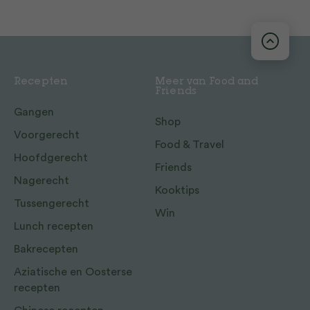
Recepten
Meer van Food and
Friends
Gangen
Shop
Voorgerecht
Food & Travel
Hoofdgerecht
Friends
Nagerecht
Kooktips
Tussengerecht
Win
Lunch recepten
Bakrecepten
Aziatische en Oosterse
recepten