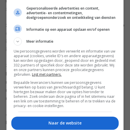
het vuur laag en laat zachtjes 15 minuten koken of tot
Gepersonaliseerde advertenties en content,
ze gaar zijn. Giet goed af en laat iets afkoelen.
advertentie- en contentmetingen,
doelgroepenonderzoek en ontwikkeling van diensten
2. Prak de linzen met een vork of pureer ze grof met de
Informatie op een apparaat opslaan en/of openen
staafmixer. Doe ze in een kom, voeg de rest van de
Meer informatie
ingrediënten toe en roer door elkaar. Zet 30 minuten
in de koelkast.
Uw persoonsgegevens worden verwerkt en informatie van uw
apparaat (cookies, unieke ID's en andere apparaatgegevens)
kan worden opgeslagen door, geopend door en gedeeld met
332 partners of specifiek door deze site worden gebruikt. Wij
3. Verwarm de oven voor op 190 °C en leg een vel
en onze partners kunnen precieze geolocatiegegevens
bakpapier op een bakplaat. Draai 15 balletjes van het
gebruiken.
Lijst met partners.
mengsel, leg deze op het bakpapier en zet ze 15-20
Bepaalde leveranciers kunnen uw persoonsgegevens
verwerken op basis van gerechtvaardigd belang. U kunt
minuten in de oven. Keer elke 5 minuten om zodat ze
hiertegen bezwaar maken door uw opties hieronder te
beheren. Zoek onderaan deze pagina of in het sitemenu naar
rondom bruinen.
een link om uw toestemming te beheren of in te trekken via de
privacy- en cookie-instellingen.
4. Maak ondertussen de citroenmelissesaus met
Naar de website
basilicum: doe alle ingrediënten in een blender met 2