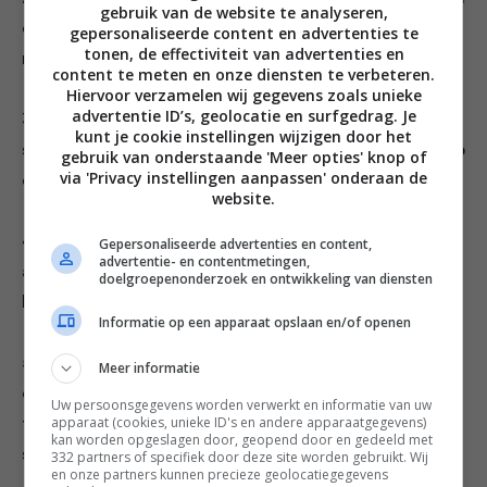
gebruik van de website te analyseren,
doe er de plakjes spek in. Bak ze krokant. Schep ze er
gepersonaliseerde content en advertenties te
tonen, de effectiviteit van advertenties en
met een schuimspaan uit.
content te meten en onze diensten te verbeteren.
Hiervoor verzamelen wij gegevens zoals unieke
advertentie ID’s, geolocatie en surfgedrag. Je
3 Bak de salieblaadjes in het spekvet. Voeg nu de
kunt je cookie instellingen wijzigen door het
suiker, een paar scheuten azijn, sinaasappelrasp en -sap
gebruik van onderstaande 'Meer opties' knop of
via 'Privacy instellingen aanpassen' onderaan de
en de rodekool toe. Dek af met alufolie.
website.
4 Laat de kool 30-40 min. stoven op matig vuur. Roer
Gepersonaliseerde advertenties en content,
advertentie- en contentmetingen,
af en toe en voeg evt. wat water toe. Bak nog wat
doelgroepenonderzoek en ontwikkeling van diensten
hele salieblaadjes in een beetje olie om te garneren.
Informatie op een apparaat opslaan en/of openen
5 Roer de honing en een klont boter door de kool als
Meer informatie
deze gaar en zacht is. Voeg naar smaak peper en zout
Uw persoonsgegevens worden verwerkt en informatie van uw
apparaat (cookies, unieke ID's en andere apparaatgegevens)
toe en serveer de rodekool met plakjes spek en
kan worden opgeslagen door, geopend door en gedeeld met
salieblaadjes.
332 partners of specifiek door deze site worden gebruikt. Wij
en onze partners kunnen precieze geolocatiegegevens