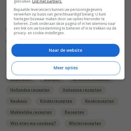
gebruiken.
Lijst met partners.
Bepaalde leveranciers kunnen uw persoonsgegevens
verwerken op basis van gerechtvaardigd belang. U kunt
hiertegen bezwaar maken door uw opties hieronder te
beheren. Zoek onderaan deze pagina of in het sitemenu naar
een link om uw toestemming te beheren of in te trekken via de
Deel dit recept
privacy- en cookie-instellingen.
Naar de website
Bewaar recept
Meer opties
Bijgerecht
Gangen
Groente recepten
Hollandse recepten
Italiaanse recepten
Keukens
Kinderrecepten
Kookrecepten
Makkelijke recepten
Recepten
Wat eten we vandaag?
Winterrecepten