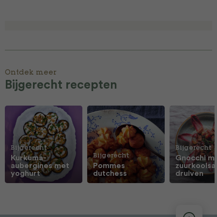
Ontdek meer
Bijgerecht recepten
Bijgerecht
Bijgerecht
Bijgerecht
Kurkuma-
Gnocchi m
aubergines met
Pommes
zuurkoolsa
yoghurt
dutchess
druiven