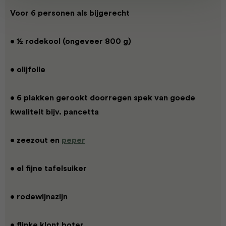
Voor 6 personen als bijgerecht
• ½ rodekool (ongeveer 800 g)
• olijfolie
• 6 plakken gerookt doorregen spek van goede
kwaliteit bijv. pancetta
• zeezout en
peper
• el fijne tafelsuiker
• rodewijnazijn
• flinke klont boter