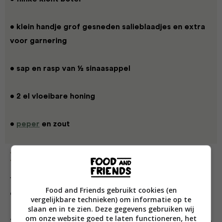
• klein handje grof gesneden salieblaadjes en extra
voor garnering
• sap en rasp van ½ sinaasappel
• 2 el vloeibare honing
•
peper
en zout
Bereiding
1 Snijd de kool in fijne reepjes met de rasp van
Food and Friends gebruikt cookies (en
de keukenmachine.
vergelijkbare technieken) om informatie op te
slaan en in te zien. Deze gegevens gebruiken wij
om onze website goed te laten functioneren, het
2 Zet een braadslede met wat olijfolie op hoog vuur en