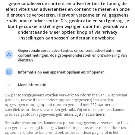
gepersonaliseerde content en advertenties te tonen, de
effectiviteit van advertenties en content te meten en onze
zie en twee derde van de doperwtjes in een keukenmachine 
diensten te verbeteren. Hiervoor verzamelen wij gegevens
zoals unieke advertentie ID’s, geolocatie en surfgedrag. Je
 Schep de saus samen met de resterende erwtjes door de
kunt je cookie instellingen wijzigen door het gebruik van
 het gerecht nog 5 minuten op het vuur. Breng het op smaak
onderstaande 'Meer opties' knop of via 'Privacy
instellingen aanpassen' onderaan de website.
Gepersonaliseerde advertenties en content, advertentie- en
contentmetingen, doelgroepenonderzoek en ontwikkeling van
sotto gegarneerd met wat munt en piment d’Espelette.
diensten
Informatie op een apparaat opslaan en/of openen
Meer informatie
Bewaar rece
Uw persoonsgegevens worden verwerkt en informatie van uw apparaat
(cookies, unieke ID's en andere apparaatgegevens) kan worden
opgeslagen door, geopend door en gedeeld met 332 partners of
specifiek door deze site worden gebruikt. Wij en onze partners kunnen
precieze geolocatiegegevens gebruiken.
Lijst met partners.
Diner voor 4 of meer
Gangen
Gelegenheid
Bepaalde leveranciers kunnen uw persoonsgegevens verwerken op basis
Recepten
Risotto recepten
van gerechtvaardigd belang. U kunt hiertegen bezwaar maken door uw
opties hieronder te beheren. Zoek onderaan deze pagina of in het