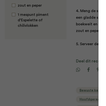
zout en peper
4. Meng de spina
1 mespunt piment
een gladde saus.
d’Espelette of
boekweit en laat
chilivlokken
zout en peper.
5. Serveer de ri
Deel dit recept
Bewuste keuzes
Hoofdgerecht