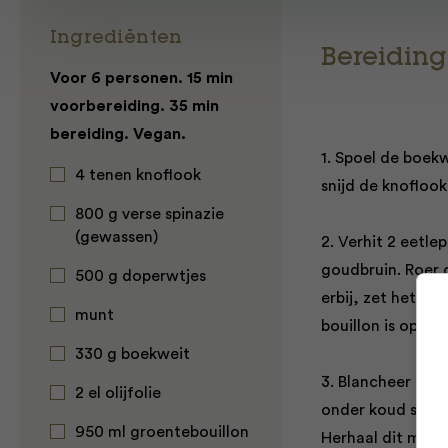
Ingrediënten
Bereiding
Voor 6 personen. 15 min
voorbereiding. 35 min
bereiding. Vegan.
1. Spoel de boekw
4 tenen knoflook
snijd de knoflook 
800 g verse spinazie
(gewassen)
2. Verhit 2 eetle
goudbruin. Roer 
500 g doperwtjes
erbij, zet het vu
munt
bouillon is opge
330 g boekweit
3. Blancheer de 
2 el olijfolie
onder koud stro
950 ml groentebouillon
Herhaal dit met 