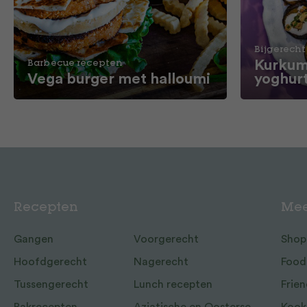
Bijgerecht
Kurkum
Barbecue recepten
Vega burger met halloumi
yoghur
Recepten
Mee
Gangen
Voorgerecht
Shop
Hoofdgerecht
Nagerecht
Food
Tussengerecht
Lunch recepten
Frien