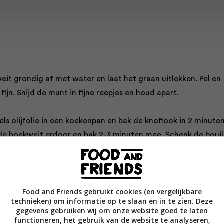
eit grondig af met water en laat het graan uitlekken. Pel en
fijn. Snijd de munt in fijne reepjes en houd apart.
pels olijfolie in een koekenpan en bak de knoflook in 2 minute
de boekweit erdoor en bak 2-3 minuten mee. Schenk de bouil
ur laag en laat de boekweit ca. 20 minuten pruttelen tot alle
nomen.
Food and Friends gebruikt cookies (en vergelijkbare
spinazie 1 minuut in kokend water en koel het blad meteen te
technieken) om informatie op te slaan en in te zien. Deze
mend water.
gegevens gebruiken wij om onze website goed te laten
de doperwtjes.
functioneren, het gebruik van de website te analyseren,