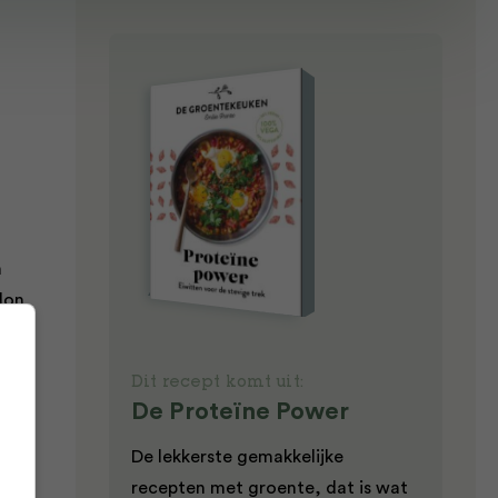
n
lon
Dit recept komt uit:
De Proteïne Power
rug
De lekkerste gemakkelijke
recepten met groente, dat is wat