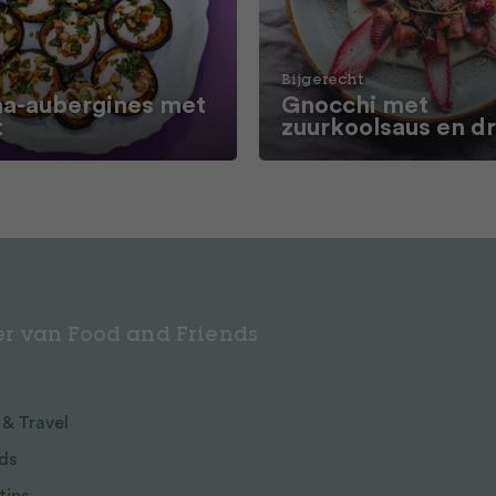
Bijgerecht
a-aubergines met
Gnocchi met
t
zuurkoolsaus en d
r van Food and Friends
 & Travel
ds