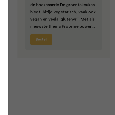
de boekenserie De groentekeuken
tot
biedt. Altijd vegetarisch, vaak ook
vegan en veelal glutenvrij. Met als
 met
nieuwste thema Proteïne power:…
Bestel
pt