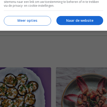
sitemenu naar een link om uw toestemming te beheren of in te trekken
ecepten
Vegetarische recepten
via de privacy- en cookie-instellingen.
Meer opties
Naar de website